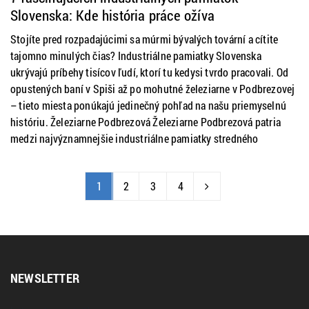
Slovenska: Kde história práce ožíva
Stojíte pred rozpadajúcimi sa múrmi bývalých tovární a cítite
tajomno minulých čias? Industriálne pamiatky Slovenska
ukrývajú príbehy tisícov ľudí, ktorí tu kedysi tvrdo pracovali. Od
opustených baní v Spiši až po mohutné železiarne v Podbrezovej
– tieto miesta ponúkajú jedinečný pohľad na našu priemyselnú
históriu. Železiarne Podbrezová Železiarne Podbrezová patria
medzi najvýznamnejšie industriálne pamiatky stredného
1
2
3
4
NEWSLETTER