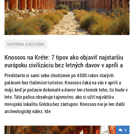
HISTÓRIA A KULTÚRA
Knossos na Kréte: 7 tipov ako objaviť najstaršiu
európsku civilizáciu bez letných davov v apríli a
máji
Predstavte si sami sebe chodzenie po 4500 rokov starých
palácom bez tlačenice turistov. Knossos čaká na vás v apríli a
máji, keď je počasie dokonalé a davov len zlomok toho, čo bude v
lete. Táto palica obsahuje tajomstvo, ako si užiť najväčšiu
minojskú lokalitu Grécka bez zástupov. Knossos nie je len ďalší
archeologický nález. Ide
0