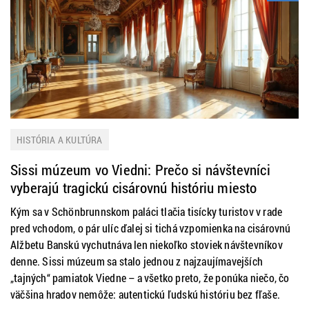
HISTÓRIA A KULTÚRA
Sissi múzeum vo Viedni: Prečo si návštevníci
vyberajú tragickú cisárovnú históriu miesto
Schönbrunnu
Kým sa v Schönbrunnskom paláci tlačia tisícky turistov v rade
pred vchodom, o pár ulíc ďalej si tichá vzpomienka na cisárovnú
Alžbetu Banskú vychutnáva len niekoľko stoviek návštevníkov
denne. Sissi múzeum sa stalo jednou z najzaujímavejších
„tajných“ pamiatok Viedne – a všetko preto, že ponúka niečo, čo
väčšina hradov nemôže: autentickú ľudskú históriu bez fľaše.