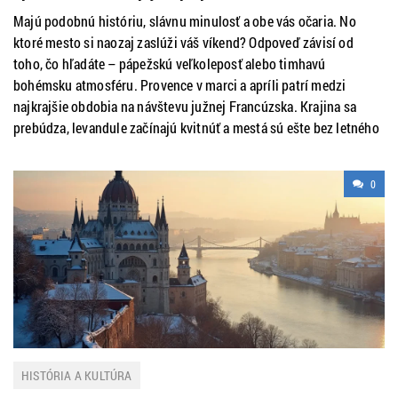
Majú podobnú históriu, slávnu minulosť a obe vás očaria. No
ktoré mesto si naozaj zaslúži váš víkend? Odpoveď závisí od
toho, čo hľadáte – pápežskú veľkoleposť alebo timhavú
bohémsku atmosféru. Provence v marci a apríli patrí medzi
najkrajšie obdobia na návštevu južnej Francúzska. Krajina sa
prebúdza, levandule začínajú kvitnúť a mestá sú ešte bez letného
0
HISTÓRIA A KULTÚRA