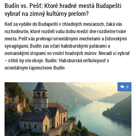
Budín vs. Pešť: Ktoré hradné mestá Budapešti
vybrať na zimný kultúrny prelom?
Keď sa vydáte do Budapešti v chladných mesiacoch, čaká vás
rozhodnutie, ktoré rozdelí vašu dobu medzi dve rozdielne tváre
mesta. Pešť vás prekvapí orientálnymi mechetami a židovskými
synagógami, Budín zas očarí habsburskými palácami a
osmanskými stopami vo vnútrí hradných múrov. Nevadí si vybrať
– stihli by ste oboje. Budín: Habsburská veľkoleposť s
orientálnym tajomstvom Budín
0