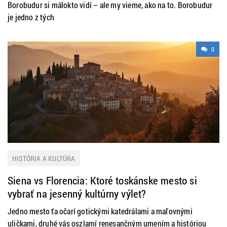
Borobudur si málokto vidí – ale my vieme, ako na to. Borobudur
je jedno z tých
0
HISTÓRIA A KULTÚRA
Siena vs Florencia: Ktoré toskánske mesto si
vybrať na jesenný kultúrny výlet?
Jedno mesto ťa očarí gotickými katedrálami a maľovnými
uličkami, druhé vás oszlamí renesančným umením a históriou