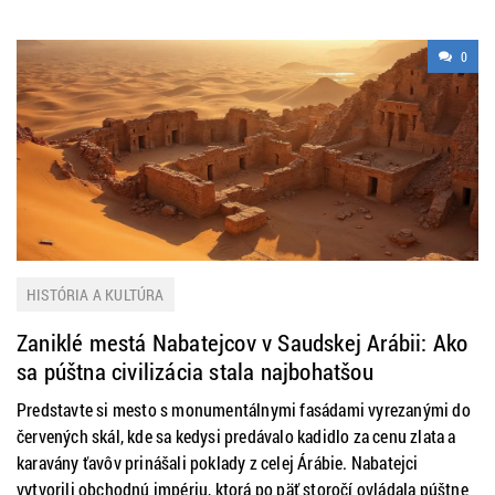
0
HISTÓRIA A KULTÚRA
Zaniklé mestá Nabatejcov v Saudskej Arábii: Ako
sa púštna civilizácia stala najbohatšou
obchodnou impériou starého sveta
Predstavte si mesto s monumentálnymi fasádami vyrezanými do
červených skál, kde sa kedysi predávalo kadidlo za cenu zlata a
karavány ťavôv prinášali poklady z celej Árábie. Nabatejci
vytvorili obchodnú impériu, ktorá po päť storočí ovládala púštne