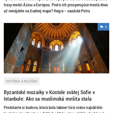
trasy medzi Áziou a Európou. Prečo ich prosperujúce mestá dnes
už nenájdete na žiadnej mape? Hegra – saudské Petra
0
HISTÓRIA A KULTÚRA
Byzantské mozaiky v Kostole svätej Sofie v
Istanbule: Ako sa muslimská mešita stala
svedkom kresťanského umenia
Predstavte si budovu, ktorá bola takmer tisíc rokov najväčším