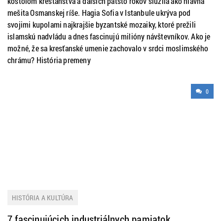
kostolom kresťanstva a ďalších päťsto rokov slúžila ako hlavná
mešita Osmanskej ríše. Hagia Sofia v Istanbule ukrýva pod
svojimi kupolami najkrajšie byzantské mozaiky, ktoré prežili
islamskú nadvládu a dnes fascinujú milióny návštevníkov. Ako je
možné, že sa kresťanské umenie zachovalo v srdci moslimského
chrámu? História premeny
0
HISTÓRIA A KULTÚRA
7 fascinujúcich industriálnych pamiatok