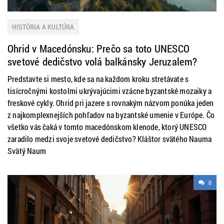
HISTÓRIA A KULTÚRA
Ohrid v Macedónsku: Prečo sa toto UNESCO
svetové dedičstvo volá balkánsky Jeruzalem?
Predstavte si mesto, kde sa na každom kroku stretávate s
tisícročnými kostolmi ukrývajúcimi vzácne byzantské mozaiky a
freskové cykly. Ohrid pri jazere s rovnakým názvom ponúka jeden
z najkomplexnejších pohľadov na byzantské umenie v Európe. Čo
všetko vás čaká v tomto macedónskom klenode, ktorý UNESCO
zaradilo medzi svoje svetové dedičstvo? Kláštor svätého Nauma
Svätý Naum
0