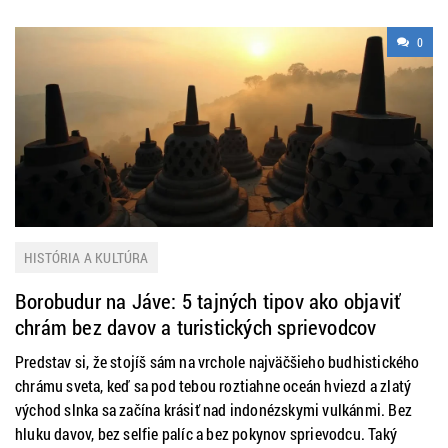
0
HISTÓRIA A KULTÚRA
Borobudur na Jáve: 5 tajných tipov ako objaviť
chrám bez davov a turistických sprievodcov
Predstav si, že stojíš sám na vrchole najväčšieho budhistického
chrámu sveta, keď sa pod tebou roztiahne oceán hviezd a zlatý
východ slnka sa začína krásiť nad indonézskymi vulkánmi. Bez
hluku davov, bez selfie palíc a bez pokynov sprievodcu. Taký