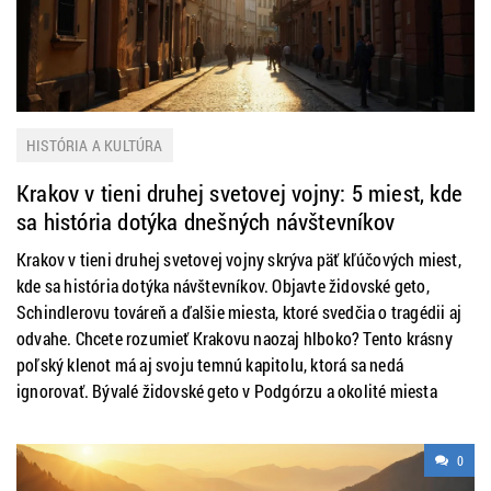
HISTÓRIA A KULTÚRA
Krakov v tieni druhej svetovej vojny: 5 miest, kde
sa história dotýka dnešných návštevníkov
Krakov v tieni druhej svetovej vojny skrýva päť kľúčových miest,
kde sa história dotýka návštevníkov. Objavte židovské geto,
Schindlerovu továreň a ďalšie miesta, ktoré svedčia o tragédii aj
odvahe. Chcete rozumieť Krakovu naozaj hlboko? Tento krásny
poľský klenot má aj svoju temnú kapitolu, ktorá sa nedá
ignorovať. Bývalé židovské geto v Podgórzu a okolité miesta
0