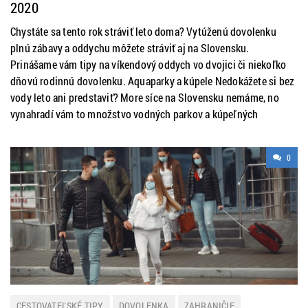
2020
Chystáte sa tento rok stráviť leto doma? Vytúženú dovolenku
plnú zábavy a oddychu môžete stráviť aj na Slovensku.
Prinášame vám tipy na víkendový oddych vo dvojici či niekoľko
dňovú rodinnú dovolenku. Aquaparky a kúpele Nedokážete si bez
vody leto ani predstaviť? More síce na Slovensku nemáme, no
vynahradí vám to množstvo vodných parkov a kúpeľných
0
CESTOVATEĽSKÉ TIPY
DOVOLENKA
ZAHRANIČIE