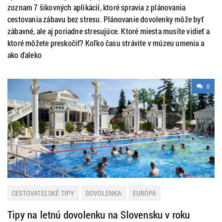
zoznam 7 šikovných aplikácií, ktoré spravia z plánovania
cestovania zábavu bez stresu. Plánovanie dovolenky môže byť
zábavné, ale aj poriadne stresujúce. Ktoré miesta musíte vidieť a
ktoré môžete preskočiť? Koľko času strávite v múzeu umenia a
ako ďaleko
0
CESTOVATEĽSKÉ TIPY
DOVOLENKA
EURÓPA
LETNÁ DOVOLENKA
SLOVENSKO
Tipy na letnú dovolenku na Slovensku v roku