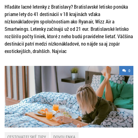
Hľadáte lacné letenky z Bratislavy? Bratislavské letisko ponúka
priame lety do 41 destinácií v 18 krajinách vďaka
nízkonákladovým spoločnostiam ako Ryanair, Wizz Air a
Smartwings. Letenky začínajú už od 21 eur. Bratislavské letisko
rozšírilo počty liniek, ktoré z neho budú pravidelne lietať. Väčšina
destinácií patrí medzi nízkonákladové, no nájde sa aj zopár
exotickejších, drahších. Najviac
0
CESTOVATEĽSKÉ TIPY
DOVOLENKA