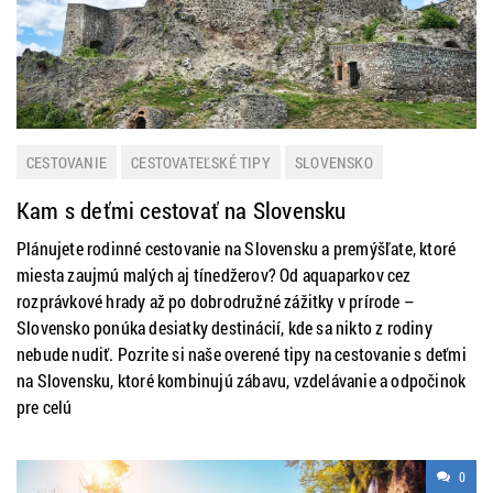
CESTOVANIE
CESTOVATEĽSKÉ TIPY
SLOVENSKO
Kam s deťmi cestovať na Slovensku
Plánujete rodinné cestovanie na Slovensku a premýšľate, ktoré
miesta zaujmú malých aj tínedžerov? Od aquaparkov cez
rozprávkové hrady až po dobrodružné zážitky v prírode –
Slovensko ponúka desiatky destinácií, kde sa nikto z rodiny
nebude nudiť. Pozrite si naše overené tipy na cestovanie s deťmi
na Slovensku, ktoré kombinujú zábavu, vzdelávanie a odpočinok
pre celú
0