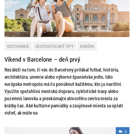
CESTOVANIE
CESTOVATEĽSKÉ TIPY
EURÓPA
HISTÓRIA A KULTÚRA
MESTÁ
NOVINKY
ŠPANIELSKO
Víkend v Barcelone – deň prvý
TIP NA VÝLET
ZAHRANIČIE
Nezáleží na tom, či vás do Barcelony prilákal futbal, história,
architektúra, umenie alebo výborné španielske jedlo, táto
európska metropola má čo ponúknuť každému, kto ju navštívi.
Využite spoľahlivú mestskú dopravu, cyklistické trasy alebo
pozemnú lanovku a preskúmajte atmosféru centra mesta za
krátky čas. Aké kultúrne pamiatky a zaujímavé miesta sa oplatí
vidieť, ak máte na
0