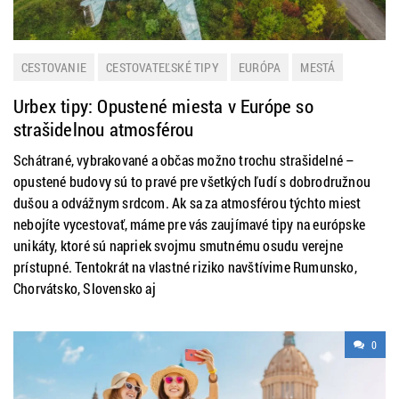
CESTOVANIE
CESTOVATEĽSKÉ TIPY
EURÓPA
MESTÁ
TIP NA VÝLET
ZAHRANIČIE
ZAUJÍMAVOSTI
Urbex tipy: Opustené miesta v Európe so
strašidelnou atmosférou
Schátrané, vybrakované a občas možno trochu strašidelné –
opustené budovy sú to pravé pre všetkých ľudí s dobrodružnou
dušou a odvážnym srdcom. Ak sa za atmosférou týchto miest
nebojíte vycestovať, máme pre vás zaujímavé tipy na európske
unikáty, ktoré sú napriek svojmu smutnému osudu verejne
prístupné. Tentokrát na vlastné riziko navštívime Rumunsko,
Chorvátsko, Slovensko aj
0