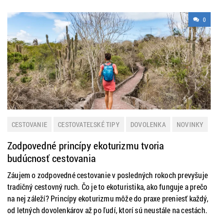
0
CESTOVANIE
CESTOVATEĽSKÉ TIPY
DOVOLENKA
NOVINKY
PRAKTICKÉ INFORMÁCIE
TURISTIKA
ZAHRANIČIE
Zodpovedné princípy ekoturizmu tvoria
ZAUJÍMAVOSTI
budúcnosť cestovania
Záujem o zodpovedné cestovanie v posledných rokoch prevyšuje
tradičný cestovný ruch. Čo je to ekoturistika, ako funguje a prečo
na nej záleží? Princípy ekoturizmu môže do praxe preniesť každý,
od letných dovolenkárov až po ľudí, ktorí sú neustále na cestách.