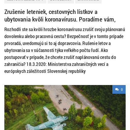
Zrušenie leteniek, cestovných lístkov a
ubytovania kvôli koronavírusu. Poradíme vám,
ako na to
Rozhodli ste sa kvôli hrozbe koronavírusu zrušiť svoju plánovanú
dovolenku alebo pracovnú cestu? Bezpečnosť je v tomto prípade
prvoradá, uvedomujú si to aj dopravcovia. Rušenie letov a
ubytovania sa v súčasnosti týka veľkého počtu ľudí. Ako
postupovať v prípade, že chcete zrušiť naplánovanú cestu do
zahraničia? 18.3.2020: Ministerstva zahraničných vecí a
európskych záležitostí Slovenskej republiky
0