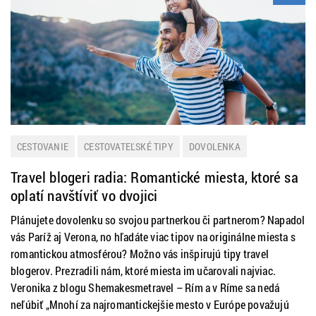
CESTOVANIE
CESTOVATEĽSKÉ TIPY
DOVOLENKA
TIP NA VÝLET
Travel blogeri radia: Romantické miesta, ktoré sa
oplatí navštíviť vo dvojici
Plánujete dovolenku so svojou partnerkou či partnerom? Napadol
vás Paríž aj Verona, no hľadáte viac tipov na originálne miesta s
romantickou atmosférou? Možno vás inšpirujú tipy travel
blogerov. Prezradili nám, ktoré miesta im učarovali najviac.
Veronika z blogu Shemakesmetravel – Rím a v Ríme sa nedá
neľúbiť „Mnohí za najromantickejšie mesto v Európe považujú