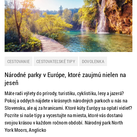
CESTOVANIE
CESTOVATEĽSKÉ TIPY
DOVOLENKA
DOVOLENKOVÉ DESTINÁCIE
EURÓPA
TIP NA VÝLET
Národné parky v Európe, ktoré zaujmú nielen na
jeseň
Máte radi výlety do prírody, turistiku, cyklistiku, lesy a jazerá?
Pokoj a oddych nájdete v krásnych národných parkoch u nás na
Slovensku, ale aj za hranicami. Ktoré kúty Európy sa oplatí vidieť?
Pozrite si naše tipy a vycestujte na miesta, ktoré vás dostanú
svojou krásou v každom ročnom období. Národný park North
York Moors, Anglicko