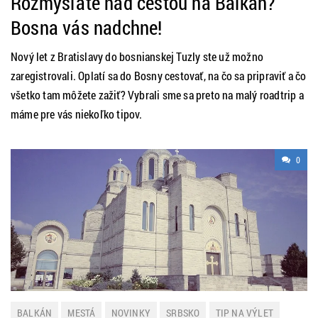
Rozmýšľate nad cestou na Balkán?
Bosna vás nadchne!
Nový let z Bratislavy do bosnianskej Tuzly ste už možno
zaregistrovali. Oplatí sa do Bosny cestovať, na čo sa pripraviť a čo
všetko tam môžete zažiť? Vybrali sme sa preto na malý roadtrip a
máme pre vás niekoľko tipov.
0
BALKÁN
MESTÁ
NOVINKY
SRBSKO
TIP NA VÝLET