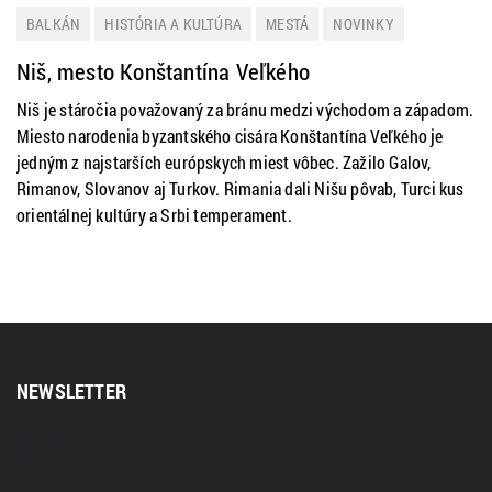
BALKÁN
HISTÓRIA A KULTÚRA
MESTÁ
NOVINKY
SRBSKO
TIP NA VÝLET
Niš, mesto Konštantína Veľkého
Niš je stáročia považovaný za bránu medzi východom a západom.
Miesto narodenia byzantského cisára Konštantína Veľkého je
jedným z najstarších európskych miest vôbec. Zažilo Galov,
Rimanov, Slovanov aj Turkov. Rimania dali Nišu pôvab, Turci kus
orientálnej kultúry a Srbi temperament.
NEWSLETTER
[sibwp_form id=2]