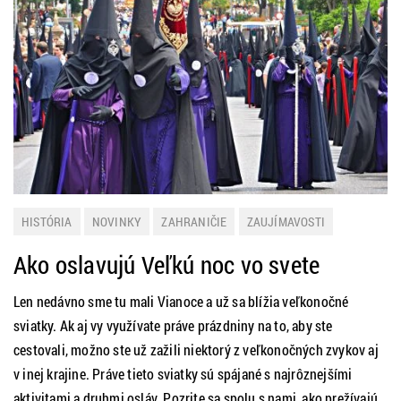
HISTÓRIA
NOVINKY
ZAHRANIČIE
ZAUJÍMAVOSTI
Ako oslavujú Veľkú noc vo svete
Len nedávno sme tu mali Vianoce a už sa blížia veľkonočné
sviatky. Ak aj vy využívate práve prázdniny na to, aby ste
cestovali, možno ste už zažili niektorý z veľkonočných zvykov aj
v inej krajine. Práve tieto sviatky sú spájané s najrôznejšími
aktivitami a druhmi osláv. Pozrite sa spolu s nami, ako prežívajú