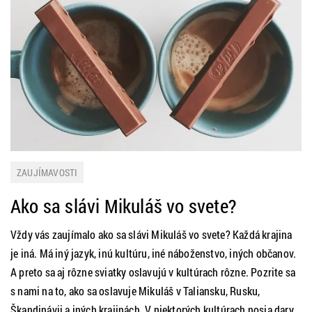
ZAUJÍMAVOSTI
Ako sa slávi Mikuláš vo svete?
Vždy vás zaujímalo ako sa slávi Mikuláš vo svete? Každá krajina
je iná. Má iný jazyk, inú kultúru, iné náboženstvo, iných občanov.
A preto sa aj rôzne sviatky oslavujú v kultúrach rôzne. Pozrite sa
s nami na to, ako sa oslavuje Mikuláš v Taliansku, Rusku,
Škandinávii a iných krajinách. V niektorých kultúrach nosia dary