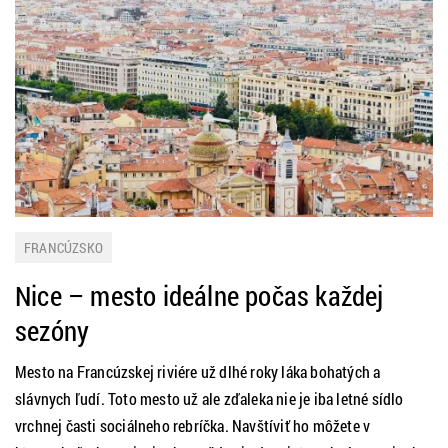
FRANCÚZSKO
Nice – mesto ideálne počas každej
sezóny
Mesto na Francúzskej riviére už dlhé roky láka bohatých a
slávnych ľudí. Toto mesto už ale zďaleka nie je iba letné sídlo
vrchnej časti sociálneho rebríčka. Navštíviť ho môžete v