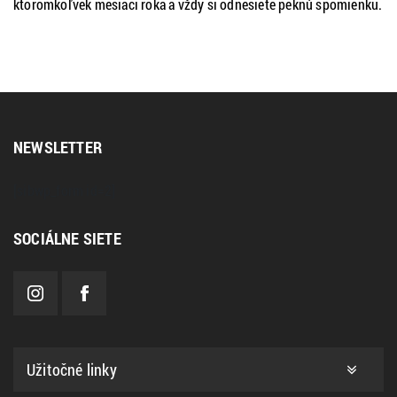
ktoromkoľvek mesiaci roka a vždy si odnesiete peknú spomienku.
NEWSLETTER
[sibwp_form id=2]
SOCIÁLNE SIETE
Užitočné linky