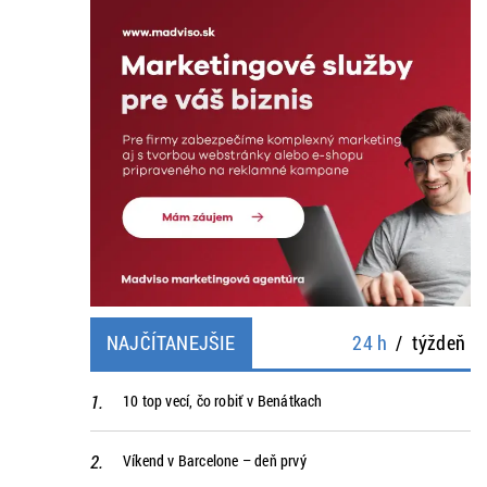
NAJČÍTANEJŠIE
24 h
/
týždeň
10 top vecí, čo robiť v Benátkach
Víkend v Barcelone – deň prvý