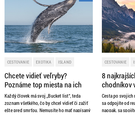
CESTOVANIE
EXOTIKA
ISLAND
CESTOVANIE
NOVINKY
ŠPANIELSKO
SLOVENSKO
Š
Chcete vidieť veľryby?
8 najkrajšíc
TIP NA VÝLET
Poznáme top miesta na ich
chodníkov 
pozorovanie
Každý človek má svoj „Bucket list“, teda
Cesta po svojich 
zoznam všetkého, čo by chcel vidieť či zažiť
sa odpojíte od re
ešte pred smrťou. Nemusíte ho mať napísaný
naopak, sa spojít
na papieri, v mysli však určite nosíte cesty a
obdivovať miesta 
dobrodružstvá, na ktoré sa raz iste vydáte. Na
tiež dáte poriadn
samotnom vrchu toho môjho zoznamu je
Vybrali sme pre 