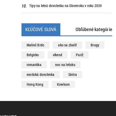
Tipy na letnú dovolenku na Slovensku v roku 2020
KĽÚČOVÉ SLOVÁ
Obľúbené kategórie
Malinô Brdo
ako sa zbaliť
Brugy
Belgicko
víkend
Paríž
romantika
noc na letisku
exotická dovolenka
Sintra
Hong Kong
Kowloon