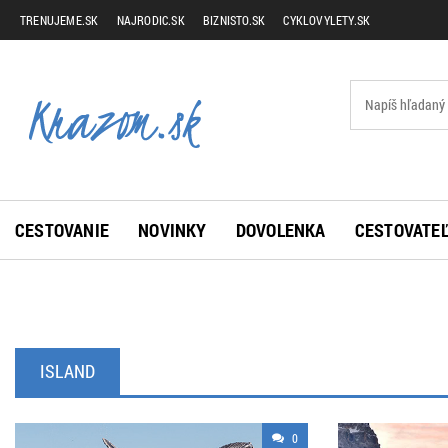
TRENUJEME.SK
NAJRODIC.SK
BIZNISTO.SK
CYKLOVYLETY.SK
CESTOVANIE
NOVINKY
DOVOLENKA
CESTOVATEĽ
ISLAND
0