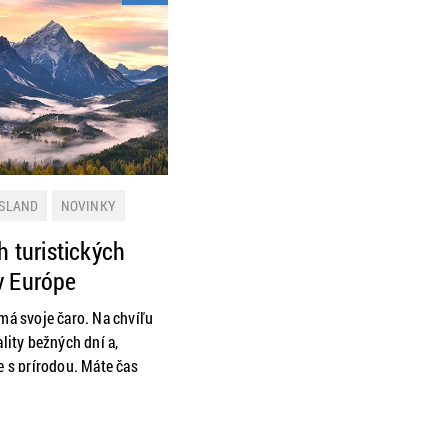
ISLAND
NOVINKY
PANIELSKO
TALIANSKO
h turistických
ZAHRANIČIE
v Európe
má svoje čaro. Na chvíľu
ality bežných dní a,
e s prírodou. Máte čas
tejto nádhernej planéty a
e zabrať svojmu telu.
vás niekoľko top