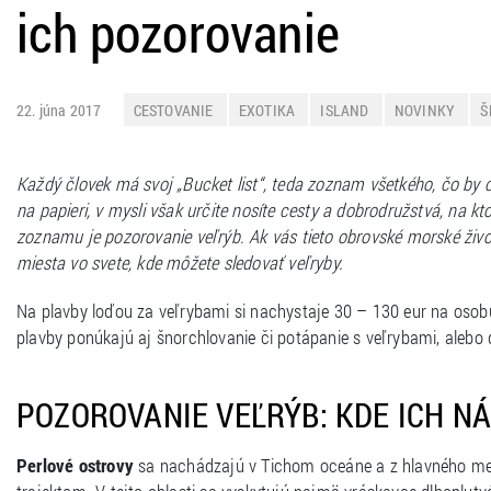
ich pozorovanie
22. júna 2017
CESTOVANIE
EXOTIKA
ISLAND
NOVINKY
Š
Každý človek má svoj „Bucket list“, teda zoznam všetkého, čo by c
na papieri, v mysli však určite nosíte cesty a dobrodružstvá, na 
zoznamu je pozorovanie veľrýb. Ak vás tieto obrovské morské živoč
miesta vo svete, kde môžete sledovať veľryby.
Na plavby loďou za veľrybami si nachystaje 30 – 130 eur na osobu v
plavby ponúkajú aj šnorchlovanie či potápanie s veľrybami, alebo 
POZOROVANIE VEĽRÝB: KDE ICH N
Perlové ostrovy
sa nachádzajú v Tichom oceáne a z hlavného me