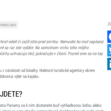
Zd
PANIELSKO
hcel vidieť či zažiť ešte pred smrťou. Nemusíte ho mať napísaný
ktoré sa raz iste vydáte. Na samotnom vrchu toho môjho
íchy uchvacujú tiež, pokračujte v čítaní. Pozreli sme sa na top
 závislosti od lokality. Niektoré turistické agentúry okrem
dokonca výlet na kajaku.
ÁJDETE?
sta Panamy sa k nim dostanete buď vyhliadkovou loďou alebo