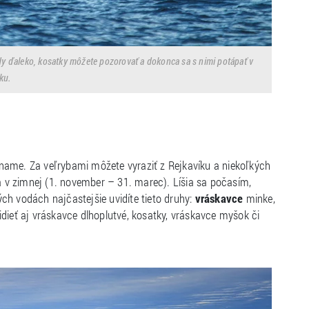
ady ďaleko, kosatky môžete pozorovať a dokonca sa s nimi potápať v
ku.
name. Za veľrybami môžete vyraziť z Rejkavíku a niekoľkých
 a v zimnej (1. november – 31. marec). Líšia sa počasím,
ch vodách najčastejšie uvidíte tieto druhy:
vráskavce
minke,
dieť aj vráskavce dlhoplutvé, kosatky, vráskavce myšok či