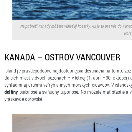
Na pobreží Kanady môžete vidieť aj kosatky. Ak je to pre vás do Kan
Nórs
KANADA – OSTROV VANCOUVER
Island je pravdepodobne najdostupnejšia destinácia na tomto zoz
ďalších miest v dvoch sezónach – v letnej (1. apríl –30. október)
výhľadmi aj druhmi veľrýb a iných morských cicavcov. V islandský
delfíny
bielonosé a sviňuchy tuponosé. No môžete mať šťastie a vi
vráskavce obrovské.