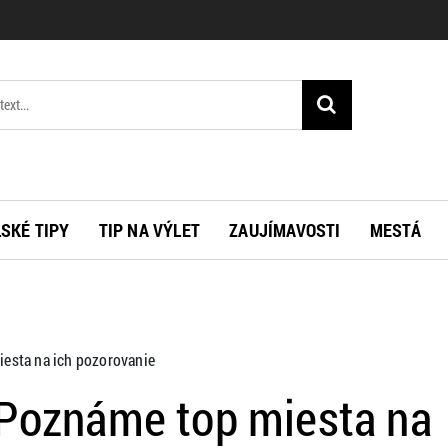
SKÉ TIPY
TIP NA VÝLET
ZAUJÍMAVOSTI
MESTÁ
iesta na ich pozorovanie
 Poznáme top miesta na