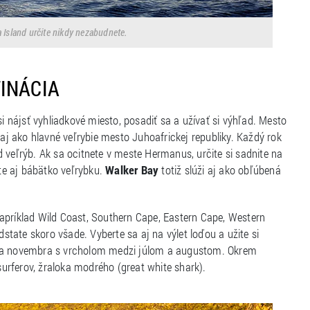
na Island určite nikdy nezabudnete.
INÁCIA
si nájsť vyhliadkové miesto, posadiť sa a užívať si výhľad. Mesto
j ako hlavné veľrybie mesto Juhoafrickej republiky. Každý rok
 veľrýb. Ak sa ocitnete v meste Hermanus, určite si sadnite na
te aj bábätko veľrybku.
Walker Bay
totiž slúži aj ako obľúbená
apríklad Wild Coast, Southern Cape, Eastern Cape, Western
tate skoro všade. Vyberte sa aj na výlet loďou a užite si
onca novembra s vrcholom medzi júlom a augustom. Okrem
rferov, žraloka modrého (great white shark).