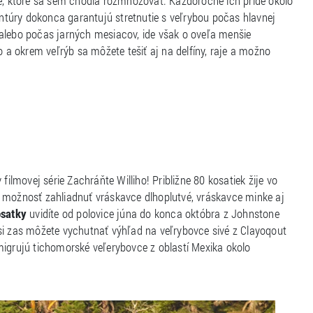
vé, ktoré sa sem chodia rozmnožovať. Každoročne ich príde okolo
gentúry dokonca garantujú stretnutie s veľrybou počas hlavnej
 alebo počas jarných mesiacov, ide však o oveľa menšie
o a okrem veľrýb sa môžete tešiť aj na delfíny, raje a možno
filmovej série Zachráňte Williho! Približne 80 kosatiek žije vo
e možnosť zahliadnuť vráskavce dlhoplutvé, vráskavce minke aj
satky
uvidíte od polovice júna do konca októbra z Johnstone
si zas môžete vychutnať výhľad na veľrybovce sivé z Clayoqout
migrujú tichomorské veľerybovce z oblastí Mexika okolo