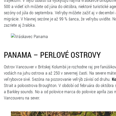
trajektom. V tejto oblasti sa vyskytujú najmä vráskavce dlhoplut
500 a vidieť ich môžete od júna do októbra, niektoré turistické a
sezóny od júla do septembra. Veľryby môžete zažiť aj v decembri
migrácie. V hlavnej sezóne je až 99 % šanca, že veľrybu uvidíte. N
zazriete aj žraloka.
PANAMA – PERLOVÉ OSTROVY
Ostrov Vancouver v Britskej Kolumbii je rozhodne raj pre fanúšikov 
vodách na juhu ostrova a až 250 v severnej časti. Na severe mát
veľrybovce sivé. Sezóna na pozorovanie veľrýb závisí od druhu.
Ko
Strait a poloostrova Broughton. V období od februára do októbra 
a Barkley sounds. No a od polovice marca do polovice apríla zas 
Vancouveru na sever.