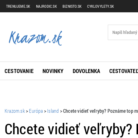
TRENUJEME.SK
NAJRODIC.SK
BIZNISTO.SK
CYKLOVYLETY.SK
CESTOVANIE
NOVINKY
DOVOLENKA
CESTOVATEĽ
Krazom.sk
>
Európa
>
Island
>
Chcete vidieť veľryby? Poznáme top m
Chcete vidieť veľryby?