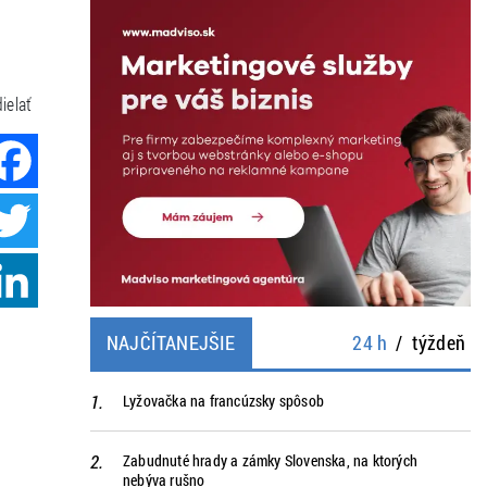
ielať
Facebook
Twitter
LinkedIn
NAJČÍTANEJŠIE
24 h
/
týždeň
Lyžovačka na francúzsky spôsob
Zabudnuté hrady a zámky Slovenska, na ktorých
nebýva rušno