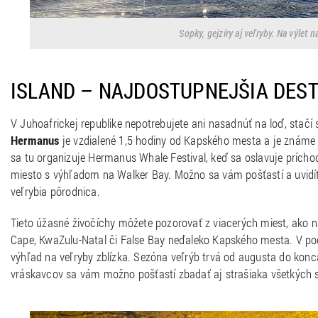
Sopky, gejzíry aj veľryby. Na výlet 
ISLAND – NAJDOSTUPNEJŠIA DEST
V Juhoafrickej republike nepotrebujete ani nasadnúť na loď, stačí 
Hermanus
je vzdialené 1,5 hodiny od Kapského mesta a je známe a
sa tu organizuje Hermanus Whale Festival, keď sa oslavuje príchod
miesto s výhľadom na Walker Bay. Možno sa vám pošťastí a uvidí
veľrybia pôrodnica.
Tieto úžasné živočíchy môžete pozorovať z viacerých miest, ako n
Cape, KwaZulu-Natal či False Bay neďaleko Kapského mesta. V pods
výhľad na veľryby zblízka. Sezóna veľrýb trvá od augusta do k
vráskavcov sa vám možno pošťastí zbadať aj strašiaka všetkých su