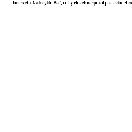
kus sveta. Na bicykli! Veď, čo by človek nespravil pre lásku. He
porozprávala o tom, ako sa dá skĺbiť cestovanie so školou a prá
aj to, ako sa dá doslova vyskočiť zo svojej komfortnej zóny a pre
skutočne ťažké situácie na cestách.