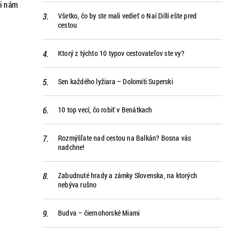
ni nám
Všetko, čo by ste mali vedieť o Naí Dillí ešte pred
cou, a
cestou
žiť
Ktorý z týchto 10 typov cestovateľov ste vy?
Sen každého lyžiara – Dolomiti Superski
10 top vecí, čo robiť v Benátkach
Rozmýšľate nad cestou na Balkán? Bosna vás
nadchne!
Zabudnuté hrady a zámky Slovenska, na ktorých
nebýva rušno
Budva – čiernohorské Miami