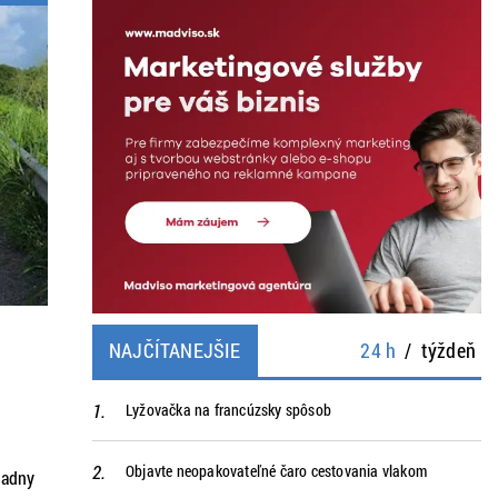
NAJČÍTANEJŠIE
24 h
/
týždeň
Lyžovačka na francúzsky spôsob
Objavte neopakovateľné čaro cestovania vlakom
iadny