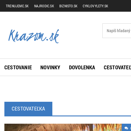
TRENUJEME.SK
NAJRODIC.SK
BIZNISTO.SK
CYKLOVYLETY.SK
CESTOVANIE
NOVINKY
DOVOLENKA
CESTOVATEĽ
CESTOVATEĽKA