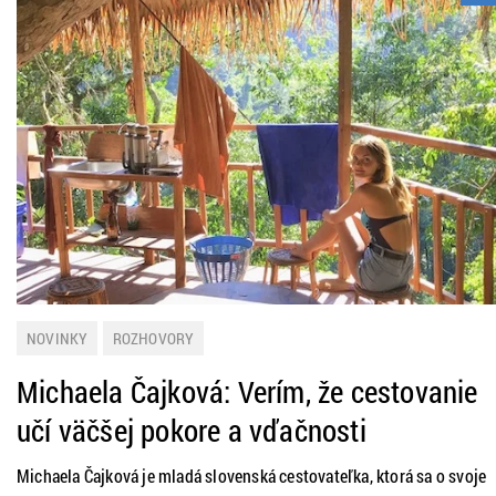
NOVINKY
ROZHOVORY
Michaela Čajková: Verím, že cestovanie
učí väčšej pokore a vďačnosti
Michaela Čajková je mladá slovenská cestovateľka, ktorá sa o svoje