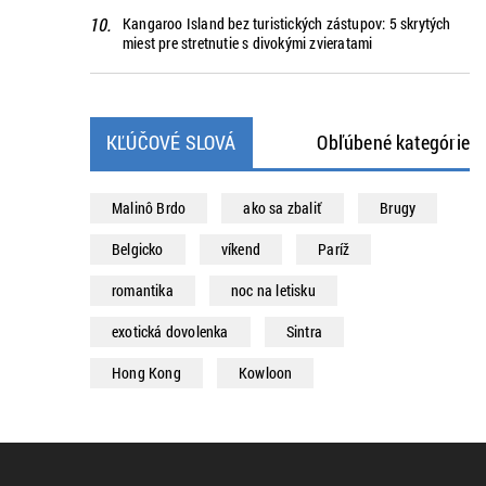
Kangaroo Island bez turistických zástupov: 5 skrytých
miest pre stretnutie s divokými zvieratami
KĽÚČOVÉ SLOVÁ
Obľúbené kategórie
Malinô Brdo
ako sa zbaliť
Brugy
Belgicko
víkend
Paríž
romantika
noc na letisku
exotická dovolenka
Sintra
Hong Kong
Kowloon