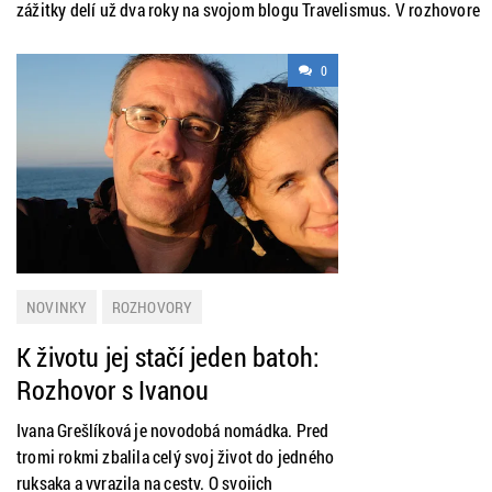
zážitky delí už dva roky na svojom blogu Travelismus. V rozhovore
nám porozprávala o svojom cestovaní, aj o blogovaní.
0
NOVINKY
ROZHOVORY
K životu jej stačí jeden batoh:
Rozhovor s Ivanou
Grešlíkovou
Ivana Grešlíková je novodobá nomádka. Pred
tromi rokmi zbalila celý svoj život do jedného
ruksaka a vyrazila na cesty. O svojich