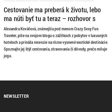
ROZHOVORY
ZAHRANIČIE
Cestovanie ma preberá k životu, lebo
ma núti byť tu a teraz – rozhovor s
Alexandrou Kováčovou
Alexandra Kováčová, známejšia pod menom Crazy Sexy Fun
Traveler, píše na svojom blogu o zážitkoch z pobytov v luxusných
hoteloch a prináša recenzie na rôzne vysnené exotické destinácie.
Spoznajte jej štýl cestovania, stravovania či dôvody, prečo miluje
jogu.
NEWSLETTER
[sibwp_form id=2]