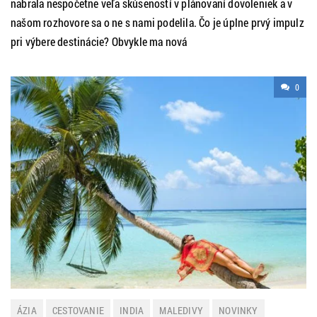
nabrala nespočetne veľa skúseností v plánovaní dovoleniek a v
našom rozhovore sa o ne s nami podelila. Čo je úplne prvý impulz
pri výbere destinácie? Obvykle ma nová
0
ÁZIA
CESTOVANIE
INDIA
MALEDIVY
NOVINKY