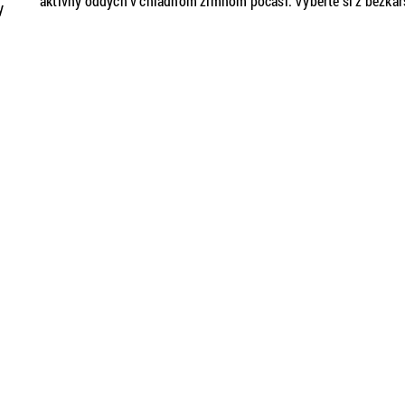
aktívny oddych v chladnom zimnom počasí. Vyberte si z bežká
y
tratí a prečítajte si, kam na bežky na Slovensku.