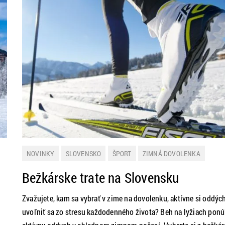
NOVINKY
SLOVENSKO
ŠPORT
ZIMNÁ DOVOLENKA
Bežkárske trate na Slovensku
Zvažujete, kam sa vybrať v zime na dovolenku, aktívne si oddýc
uvoľniť sa zo stresu každodenného života? Beh na lyžiach pon