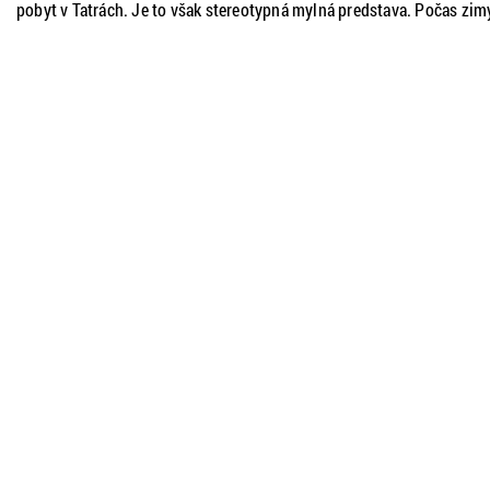
pobyt v Tatrách. Je to však stereotypná mylná predstava. Počas zim
sa dajú v našich horách robiť aj iné veci ako spúšťať sa na
zjazdovkách. Toto je našich 5 tipov na zimné aktivity.