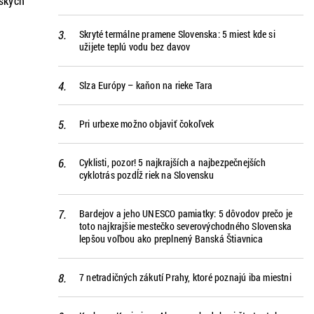
rskych
Skryté termálne pramene Slovenska: 5 miest kde si
užijete teplú vodu bez davov
Slza Európy – kaňon na rieke Tara
Pri urbexe možno objaviť čokoľvek
Cyklisti, pozor! 5 najkrajších a najbezpečnejších
cyklotrás pozdĺž riek na Slovensku
Bardejov a jeho UNESCO pamiatky: 5 dôvodov prečo je
toto najkrajšie mestečko severovýchodného Slovenska
lepšou voľbou ako preplnený Banská Štiavnica
7 netradičných zákutí Prahy, ktoré poznajú iba miestni