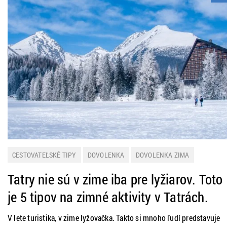
CESTOVATEĽSKÉ TIPY
DOVOLENKA
DOVOLENKA ZIMA
DOVOLENKOVÉ DESTINÁCIE
SLOVENSKO
TIP NA VÝLET
Tatry nie sú v zime iba pre lyžiarov. Toto
je 5 tipov na zimné aktivity v Tatrách.
V lete turistika, v zime lyžovačka. Takto si mnoho ľudí predstavuje