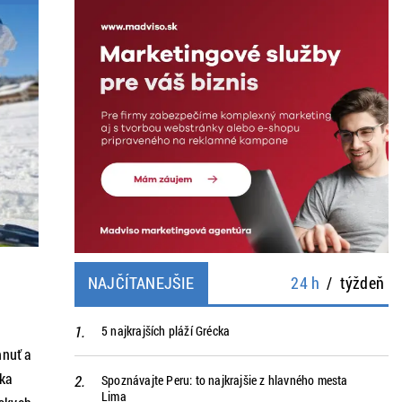
NAJČÍTANEJŠIE
24 h
/
týždeň
5 najkrajších pláží Grécka
hnuť a
úka
Spoznávajte Peru: to najkrajšie z hlavného mesta
Lima