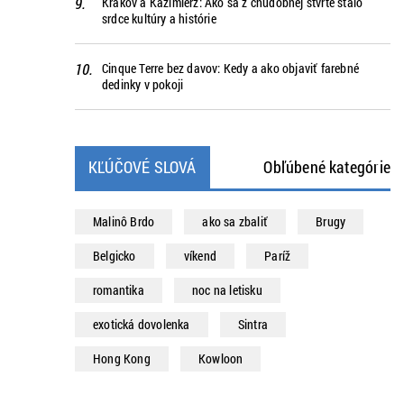
Krakov a Kazimierz: Ako sa z chudobnej štvrte stalo
srdce kultúry a histórie
Cinque Terre bez davov: Kedy a ako objaviť farebné
dedinky v pokoji
KĽÚČOVÉ SLOVÁ
Obľúbené kategórie
Malinô Brdo
ako sa zbaliť
Brugy
Belgicko
víkend
Paríž
romantika
noc na letisku
exotická dovolenka
Sintra
Hong Kong
Kowloon