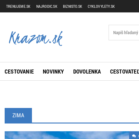
TRENUJEME.SK
NAJRODIC.SK
BIZNISTO.SK
CYKLOVYLETY.SK
CESTOVANIE
NOVINKY
DOVOLENKA
CESTOVATEĽ
ZIMA