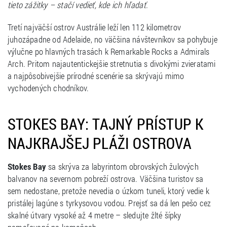
tieto zážitky – stačí vedieť, kde ich hľadať.
Tretí najväčší ostrov Austrálie leží len 112 kilometrov
juhozápadne od Adelaide, no väčšina návštevníkov sa pohybuje
výlučne po hlavných trasách k Remarkable Rocks a Admirals
Arch. Pritom najautentickejšie stretnutia s divokými zvieratami
a najpôsobivejšie prírodné scenérie sa skrývajú mimo
vychodených chodníkov.
STOKES BAY: TAJNÝ PRÍSTUP K
NAJKRAJŠEJ PLÁŽI OSTROVA
Stokes Bay
sa skrýva za labyrintom obrovských žulových
balvanov na severnom pobreží ostrova. Väčšina turistov sa
sem nedostane, pretože nevedia o úzkom tuneli, ktorý vedie k
pristálej lagúne s tyrkysovou vodou. Prejsť sa dá len pešo cez
skalné útvary vysoké až 4 metre – sledujte žlté šípky