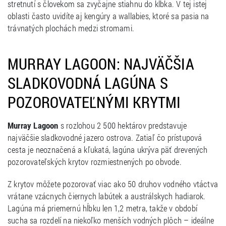
stretnutí s človekom sa zvyčajne stiahnu do klbka. V tej istej
oblasti často uvidíte aj kengúry a wallabies, ktoré sa pasia na
trávnatých plochách medzi stromami.
MURRAY LAGOON: NAJVÄČŠIA
SLADKOVODNÁ LAGÚNA S
POZOROVATEĽNÝMI KRYTMI
Murray Lagoon
s rozlohou 2 500 hektárov predstavuje
najväčšie sladkovodné jazero ostrova. Zatiaľ čo prístupová
cesta je neoznačená a kľukatá, lagúna ukrýva päť drevených
pozorovateľských krytov rozmiestnených po obvode.
Z krytov môžete pozorovať viac ako 50 druhov vodného vtáctva
vrátane vzácnych čiernych labútek a austrálskych hadiarok.
Lagúna má priemernú hĺbku len 1,2 metra, takže v období
sucha sa rozdelí na niekoľko menších vodných plôch – ideálne