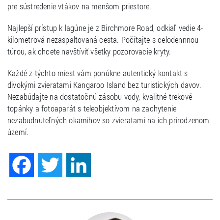
pre sústredenie vtákov na menšom priestore.
Najlepší prístup k lagúne je z Birchmore Road, odkiaľ vedie 4-
kilometrová nezaspaltovaná cesta. Počítajte s celodennnou
túrou, ak chcete navštíviť všetky pozorovacie kryty.
Každé z týchto miest vám ponúkne autentický kontakt s
divokými zvieratami Kangaroo Island bez turistických davov.
Nezabúdajte na dostatočnú zásobu vody, kvalitné trekové
topánky a fotoaparát s teleobjektívom na zachytenie
nezabudnuteľných okamihov so zvieratami na ich prirodzenom
území.
Facebook
Twitter
LinkedIn