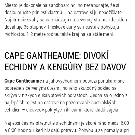
Miesto je dokonalé na sandboarding, no nezabúdajte, že si
dosku musíte priniesť vlastnú – na ostrove si ju nepožičiate.
Najstrmšie svahy sa nachádzajú na severnej strane, kde sklon
dosahuje 35 stupňov. Pieskové duny sa neustále pohybujú
rýchlosťou 1-2 metre ročne, takže krajina sa stále mení.
CAPE GANTHEAUME: DIVOKÍ
ECHIDNY A KENGÚRY BEZ DAVOV
Cape Gantheaume
na juhovýchodnom pobreží ponúka drsné
pobrežie s červenými útesmi, no jeho skutočný poklad sa
skrýva v nízkych eukalyptových porastoch. Jedná sa o jedno z
najlepších miest na ostrove na pozorovanie australských
echidien – cicavcov pokrytých ihlicami, ktoré kladú vajcia.
Najlepší čas na stretnutie s echidnami je skoré ráno medzi 6:00
a 8:00 hodinou, keď hľadajú potravu. Pohybujú sa pomaly a pri