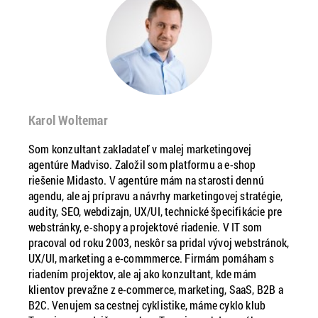
Karol Woltemar
Som konzultant zakladateľ v malej marketingovej
agentúre Madviso. Založil som platformu a e-shop
riešenie Midasto. V agentúre mám na starosti dennú
agendu, ale aj prípravu a návrhy marketingovej stratégie,
audity, SEO, webdizajn, UX/UI, technické špecifikácie pre
webstránky, e-shopy a projektové riadenie. V IT som
pracoval od roku 2003, neskôr sa pridal vývoj webstránok,
UX/UI, marketing a e-commmerce. Firmám pomáham s
riadením projektov, ale aj ako konzultant, kde mám
klientov prevažne z e-commerce, marketing, SaaS, B2B a
B2C. Venujem sa cestnej cyklistike, máme cyklo klub