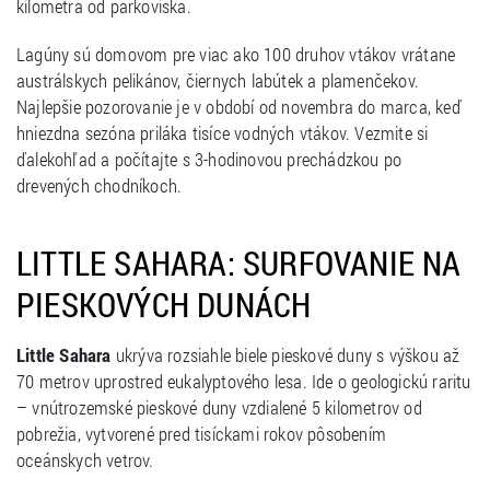
kilometra od parkoviska.
Lagúny sú domovom pre viac ako 100 druhov vtákov vrátane
austrálskych pelikánov, čiernych labútek a plamenčekov.
Najlepšie pozorovanie je v období od novembra do marca, keď
hniezdna sezóna priláka tisíce vodných vtákov. Vezmite si
ďalekohľad a počítajte s 3-hodinovou prechádzkou po
drevených chodníkoch.
LITTLE SAHARA: SURFOVANIE NA
PIESKOVÝCH DUNÁCH
Little Sahara
ukrýva rozsiahle biele pieskové duny s výškou až
70 metrov uprostred eukalyptového lesa. Ide o geologickú raritu
– vnútrozemské pieskové duny vzdialené 5 kilometrov od
pobrežia, vytvorené pred tisíckami rokov pôsobením
oceánskych vetrov.