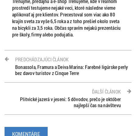
Trenujme, predajňu a e-shop Trenujeme, kde v reálnom
prostredí testujeme nejaké veci, ktoré následne vieme
aplikovať aj pre klientov. Precestoval som viac ako 80
krajín sveta za vyše 6,5 roka a z toho prešiel okolo sveta
na bicykli za 3,5 roka. Občas spravím nejakú prezentáciu
pre školy, firmy alebo podujatia.
PREDCHÁDZAJÚCI ČLÁNOK
Bonassola, Framura a Deiva Marina: Farebné ligúrske perly
bez davov turistov z Cinque Terre
ĎALŠÍ ČLÁNOK
Plitvické jazerá v jeseni: 5 dôvodov, prečo je október
najlepší čas na návštevu
KOMENTÁRE