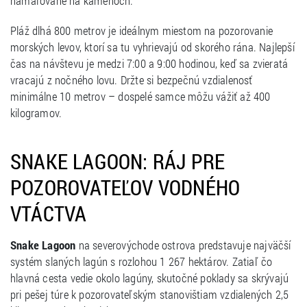
namaľované na kameňoch.
Pláž dlhá 800 metrov je ideálnym miestom na pozorovanie
morských levov, ktorí sa tu vyhrievajú od skorého rána. Najlepší
čas na návštevu je medzi 7:00 a 9:00 hodinou, keď sa zvieratá
vracajú z nočného lovu. Držte si bezpečnú vzdialenosť
minimálne 10 metrov – dospelé samce môžu vážiť až 400
kilogramov.
SNAKE LAGOON: RÁJ PRE
POZOROVATEĽOV VODNÉHO
VTÁCTVA
Snake Lagoon
na severovýchode ostrova predstavuje najväčší
systém slaných lagún s rozlohou 1 267 hektárov. Zatiaľ čo
hlavná cesta vedie okolo lagúny, skutočné poklady sa skrývajú
pri pešej túre k pozorovateľským stanovištiam vzdialených 2,5