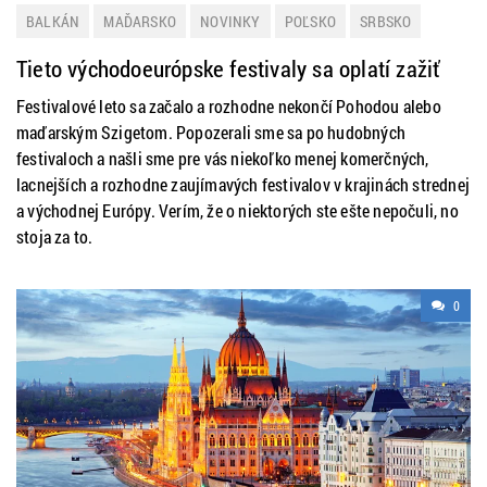
BALKÁN
MAĎARSKO
NOVINKY
POĽSKO
SRBSKO
ZAHRANIČIE
Tieto východoeurópske festivaly sa oplatí zažiť
Festivalové leto sa začalo a rozhodne nekončí Pohodou alebo
maďarským Szigetom. Popozerali sme sa po hudobných
festivaloch a našli sme pre vás niekoľko menej komerčných,
lacnejších a rozhodne zaujímavých festivalov v krajinách strednej
a východnej Európy. Verím, že o niektorých ste ešte nepočuli, no
stoja za to.
0