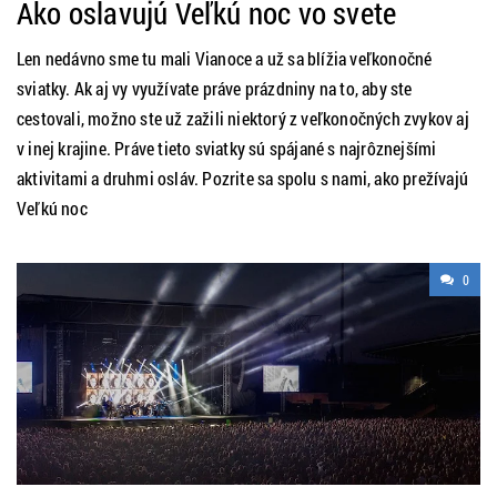
Ako oslavujú Veľkú noc vo svete
Len nedávno sme tu mali Vianoce a už sa blížia veľkonočné
sviatky. Ak aj vy využívate práve prázdniny na to, aby ste
cestovali, možno ste už zažili niektorý z veľkonočných zvykov aj
v inej krajine. Práve tieto sviatky sú spájané s najrôznejšími
aktivitami a druhmi osláv. Pozrite sa spolu s nami, ako prežívajú
Veľkú noc
0