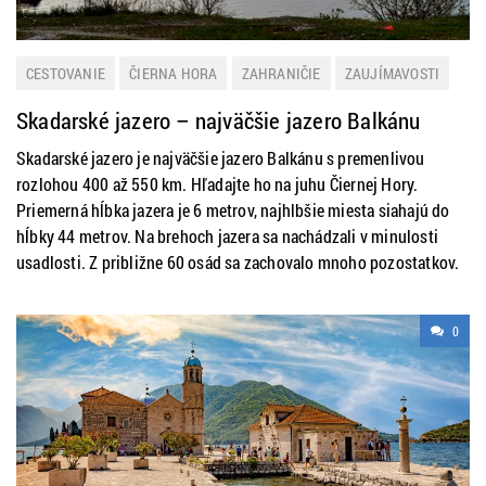
CESTOVANIE
ČIERNA HORA
ZAHRANIČIE
ZAUJÍMAVOSTI
Skadarské jazero – najväčšie jazero Balkánu
Skadarské jazero je najväčšie jazero Balkánu s premenlivou
rozlohou 400 až 550 km. Hľadajte ho na juhu Čiernej Hory.
Priemerná hĺbka jazera je 6 metrov, najhlbšie miesta siahajú do
hĺbky 44 metrov. Na brehoch jazera sa nachádzali v minulosti
usadlosti. Z približne 60 osád sa zachovalo mnoho pozostatkov.
0