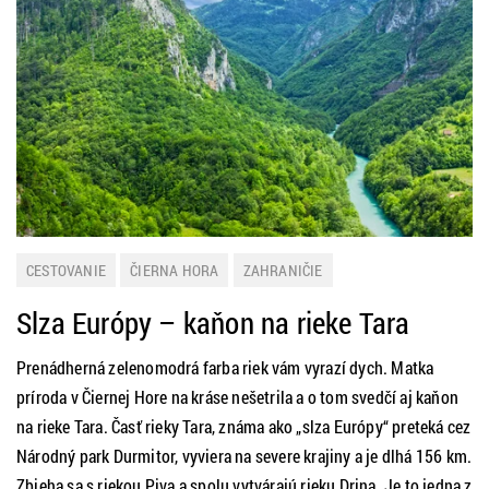
CESTOVANIE
ČIERNA HORA
ZAHRANIČIE
Slza Európy – kaňon na rieke Tara
Prenádherná zelenomodrá farba riek vám vyrazí dych. Matka
príroda v Čiernej Hore na kráse nešetrila a o tom svedčí aj kaňon
na rieke Tara. Časť rieky Tara, známa ako „slza Európy“ preteká cez
Národný park Durmitor, vyviera na severe krajiny a je dlhá 156 km.
Zbieha sa s riekou Piva a spolu vytvárajú rieku Drina. Je to jedna z