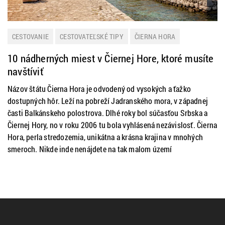
CESTOVANIE
CESTOVATEĽSKÉ TIPY
ČIERNA HORA
LETNÁ DOVOLENKA
10 nádherných miest v Čiernej Hore, ktoré musíte
navštíviť
Názov štátu Čierna Hora je odvodený od vysokých a ťažko
dostupných hôr. Leží na pobreží Jadranského mora, v západnej
časti Balkánskeho polostrova. Dlhé roky bol súčasťou Srbska a
Čiernej Hory, no v roku 2006 tu bola vyhlásená nezávislosť. Čierna
Hora, perla stredozemia, unikátna a krásna krajina v mnohých
smeroch. Nikde inde nenájdete na tak malom území