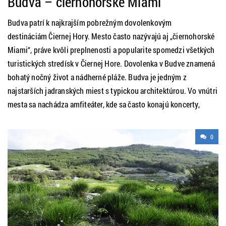
Budva – čiernohorské Miami
Budva patrí k najkrajším pobrežným dovolenkovým
destináciám Čiernej Hory. Mesto často nazývajú aj „čiernohorské
Miami“, práve kvôli preplnenosti a popularite spomedzi všetkých
turistických stredísk v Čiernej Hore. Dovolenka v Budve znamená
bohatý nočný život a nádherné pláže. Budva je jedným z
najstarších jadranských miest s typickou architektúrou. Vo vnútri
mesta sa nachádza amfiteáter, kde sa často konajú koncerty,
0