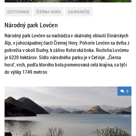
CESTOVANIE
ČIERNA HORA
ZAHRANIČIE
Národný park Lovćen
Národný park Lovćen sa nachádza v skalnatej oblasti Dinárskych
Álp, v juhozápadnej časti Čiernej Hory. Pohorie Lovćen sa dvíha z
pobrežia v okolí Budvy, k zálivu Kotorská boka. Rozloha Lovćenu
je 6220 hektárov. Sídlo národného parku je v Cetinje. „Čierna
hora“, vrch, podľa ktorého bola pomenovaná celá krajina, sa týči
do výšky 1749 metrov.
0