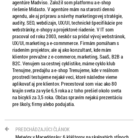
agentúre Madviso. Založil som platformu a e-shop
riešenie Midasto. V agentúre mám na starosti dennú
agendu, ale aj prípravu a návrhy marketingovej stratégie,
audity, SEO, webdizajn, UX/UI, technické špecifikácie pre
webstránky, e-shopy a projektové riadenie. V IT som
pracoval od roku 2003, neskôr sa pridal vývoj webstránok,
UX/UI, marketing a e-commmerce. Firmám pomáham s
riadením projektov, ale aj ako konzultant, kde mám
klientov prevažne z e-commerce, marketing, SaaS, B2B a
B2C. Venujem sa cestnej cyklistike, máme cyklo klub
Trenujme, predajňu a e-shop Trenujeme, kde v reálnom
prostredí testujeme nejaké veci, ktoré následne vieme
aplikovať aj pre klientov. Precestoval som viac ako 80
krajín sveta za vyše 6,5 roka a z toho prešiel okolo sveta
na bicykli za 3,5 roka. Občas spravím nejakú prezentáciu
pre školy, firmy alebo podujatia.
PREDCHÁDZAJÚCI ČLÁNOK
Meteóry v Macedónsku: 6 kláštorov na skalnatých stĺpoch