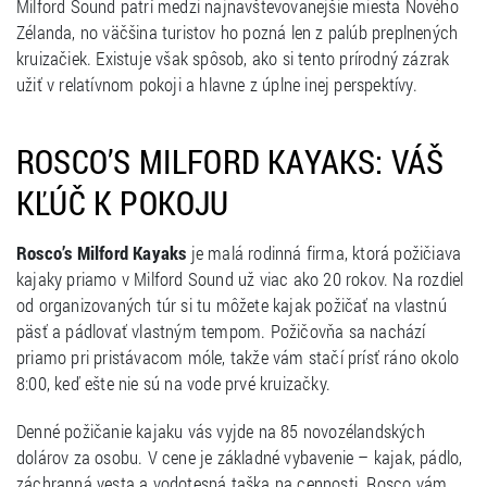
Milford Sound patrí medzi najnavštevovanejšie miesta Nového
Zélanda, no väčšina turistov ho pozná len z palúb preplnených
kruizačiek. Existuje však spôsob, ako si tento prírodný zázrak
užiť v relatívnom pokoji a hlavne z úplne inej perspektívy.
ROSCO’S MILFORD KAYAKS: VÁŠ
KĽÚČ K POKOJU
Rosco’s Milford Kayaks
je malá rodinná firma, ktorá požičiava
kajaky priamo v Milford Sound už viac ako 20 rokov. Na rozdiel
od organizovaných túr si tu môžete kajak požičať na vlastnú
päsť a pádlovať vlastným tempom. Požičovňa sa nachází
priamo pri pristávacom móle, takže vám stačí prísť ráno okolo
8:00, keď ešte nie sú na vode prvé kruizačky.
Denné požičanie kajaku vás vyjde na 85 novozélandských
dolárov za osobu. V cene je základné vybavenie – kajak, pádlo,
záchranná vesta a vodotesná taška na cennosti. Rosco vám