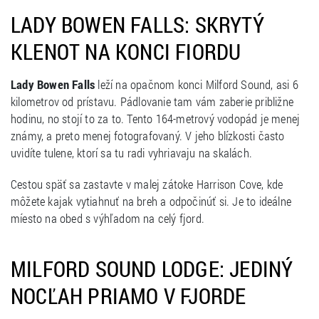
LADY BOWEN FALLS: SKRYTÝ
KLENOT NA KONCI FIORDU
Lady Bowen Falls
leží na opačnom konci Milford Sound, asi 6
kilometrov od prístavu. Pádlovanie tam vám zaberie približne
hodinu, no stojí to za to. Tento 164-metrový vodopád je menej
známy, a preto menej fotografovaný. V jeho blízkosti často
uvidíte tulene, ktorí sa tu radi vyhriavaju na skalách.
Cestou späť sa zastavte v malej zátoke Harrison Cove, kde
môžete kajak vytiahnuť na breh a odpočinúť si. Je to ideálne
míesto na obed s výhľadom na celý fjord.
MILFORD SOUND LODGE: JEDINÝ
NOCĽAH PRIAMO V FJORDE