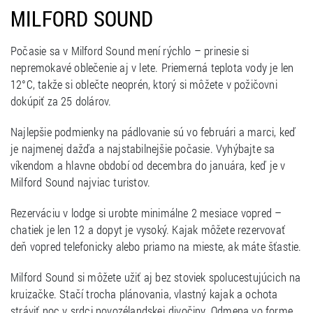
MILFORD SOUND
Počasie sa v Milford Sound mení rýchlo – prinesie si
nepremokavé oblečenie aj v lete. Priemerná teplota vody je len
12°C, takže si oblečte neoprén, ktorý si môžete v požičovni
dokúpiť za 25 dolárov.
Najlepšie podmienky na pádlovanie sú vo februári a marci, keď
je najmenej dažďa a najstabilnejšie počasie. Vyhýbajte sa
víkendom a hlavne období od decembra do januára, keď je v
Milford Sound najviac turistov.
Rezerváciu v lodge si urobte minimálne 2 mesiace vopred –
chatiek je len 12 a dopyt je vysoký. Kajak môžete rezervovať
deň vopred telefonicky alebo priamo na mieste, ak máte šťastie.
Milford Sound si môžete užiť aj bez stoviek spolucestujúcich na
kruizačke. Stačí trocha plánovania, vlastný kajak a ochota
stráviť noc v srdci novozélandskej divočiny. Odmena vo forme