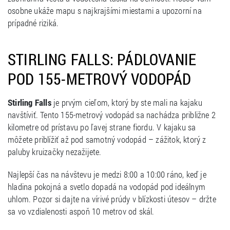
osobne ukáže mapu s najkrajšími miestami a upozorní na
prípadné riziká.
STIRLING FALLS: PÁDLOVANIE
POD 155-METROVÝ VODOPÁD
Stirling Falls
je prvým cieľom, ktorý by ste mali na kajaku
navštíviť. Tento 155-metrový vodopád sa nachádza približne 2
kilometre od prístavu po ľavej strane fiordu. V kajaku sa
môžete priblížiť až pod samotný vodopád – zážitok, ktorý z
paluby kruizačky nezažijete.
Najlepší čas na návštevu je medzi 8:00 a 10:00 ráno, keď je
hladina pokojná a svetlo dopadá na vodopád pod ideálnym
uhlom. Pozor si dajte na vírivé prúdy v blízkosti útesov – držte
sa vo vzdialenosti aspoň 10 metrov od skál.