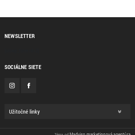
NEWSLETTER
[sibwp_form id=2]
SOCIÁLNE SIETE
Užitočné linky
Madviso marketingová agentúra
Téma od