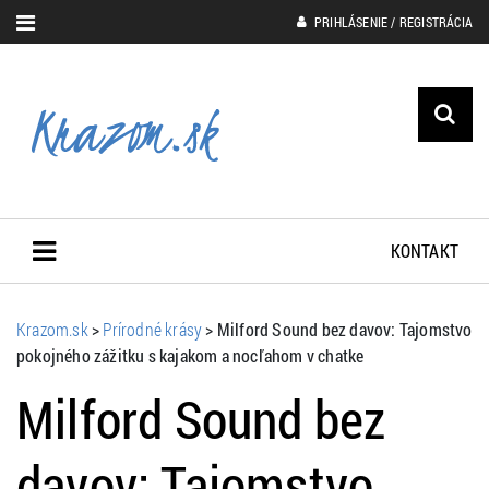
PRIHLÁSENIE / REGISTRÁCIA
KONTAKT
Krazom.sk
>
Prírodné krásy
>
Milford Sound bez davov: Tajomstvo
pokojného zážitku s kajakom a nocľahom v chatke
Milford Sound bez
davov: Tajomstvo