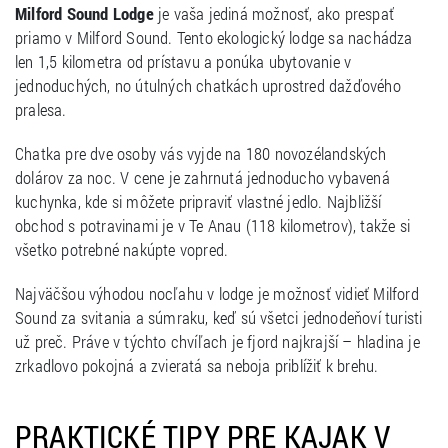
Milford Sound Lodge
je vaša jediná možnosť, ako prespať
priamo v Milford Sound. Tento ekologický lodge sa nachádza
len 1,5 kilometra od prístavu a ponúka ubytovanie v
jednoduchých, no útulných chatkách uprostred dažďového
pralesa.
Chatka pre dve osoby vás vyjde na 180 novozélandských
dolárov za noc. V cene je zahrnutá jednoducho vybavená
kuchynka, kde si môžete pripraviť vlastné jedlo. Najbližší
obchod s potravinami je v Te Anau (118 kilometrov), takže si
všetko potrebné nakúpte vopred.
Najväčšou výhodou nocľahu v lodge je možnosť vidieť Milford
Sound za svitania a súmraku, keď sú všetci jednodeňoví turisti
už preč. Práve v týchto chvíľach je fjord najkrajší – hladina je
zrkadlovo pokojná a zvieratá sa neboja priblížiť k brehu.
PRAKTICKÉ TIPY PRE KAJAK V