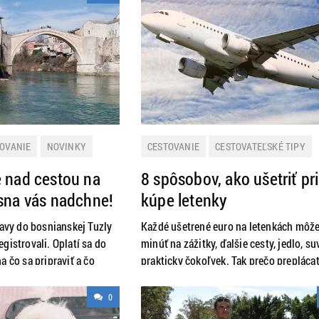
OVANIE
NOVINKY
CESTOVANIE
CESTOVATEĽSKÉ TIPY
RMÁCIE
NOVINKY
PRAKTICKÉ INFORMÁCIE
 nad cestou na
8 spôsobov, ako ušetriť pri
sna vás nadchne!
kúpe letenky
lavy do bosnianskej Tuzly
Každé ušetrené euro na letenkách môž
gistrovali. Oplatí sa do
minúť na zážitky, ďalšie cesty, jedlo, su
a čo sa pripraviť a čo
prakticky čokoľvek. Tak prečo prepláca
e zažiť? Vybrali sme sa
letenky, keď môžete cestovať lacnejšie
adtrip a máme pre vás
Vybrali sme pre vás niekoľko trikov, vď
0
ktorým ušetríte desiatky až stovky eur.