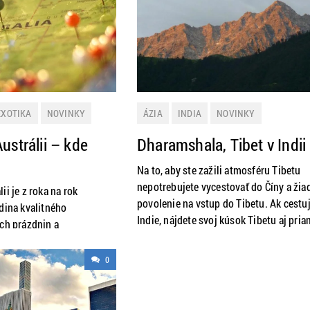
sebou?
jeho zážitky z cesty okolo sveta stopo
EXOTIKA
NOVINKY
ÁZIA
INDIA
NOVINKY
RMÁCIE
ZAHRANIČIE
PRAKTICKÉ INFORMÁCIE
ZAHRANIČIE
ustrálii – kde
Dharamshala, Tibet v Indii
Na to, aby ste zažili atmosféru Tibetu
nepotrebujete vycestovať do Číny a žia
ii je z roka na rok
povolenie na vstup do Tibetu. Ak cestu
dina kvalitného
Indie, nájdete svoj kúsok Tibetu aj pri
ých prázdnin a
tam. V malom mestečku v Himalájach,
fovania láka mnoho
Dharamshale, žije v exile Dalajláma XIV.
snívate o živote s
0
ním aj exilová vláda a mnoho tibetskýc
y, pozrite sa s nami na
utečencov. Jedno z mála miest
vania do tejto exotickej