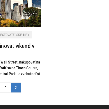
CESTOVATEĽSKÉ TIPY
KY
ánovať víkend v
RMÁCIE
TIP NA VÝLET
ČIE
 Wall Street, nakupovať na
fotiť sa na Times Square,
ntral Parku a vychutnať si
way. Za jeden víkend v
tihnete viac. Ak je New
1
2
restupnou „stanicou” a
čas, naše tipy vám pomôžu
ogram tak, aby