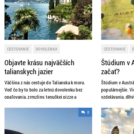
tlačili. Do
chcete vziať so 
CESTOVANIE
DOVOLENKA
CESTOVANIE
LETNÁ DOVOLENKA
NOVINKY
PRAKTICKÉ INFO
Objavte krásu najväčších
Štúdium v A
PRAKTICKÉ INFORMÁCIE
TALIANSKO
talianskych jazier
začať?
TIP NA VÝLET
ZAHRANIČIE
Väčšina z nás cestuje do Talianska k moru.
Štúdium v Austrál
Veď čo by to bolo za letnú dovolenku bez
populárnejšie. Vi
opaľovania, zrmzliny, tenučkej pizze a
vzdelávania, dlh
vodných športov? Taliansko, to nie sú len
nekonečného sur
piesočnaté pláže či fakultatívne výlety do
mladých ľudí. Ak 
0
Ríma alebo Neapola. Objavte s nami jeho
protinožcami aj v
zelenšiu stránku – úchvatné talianske jazerá.
možnosti vycesto
V porovnaní s pobrežím sú od nás
krajiny.