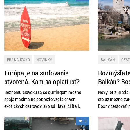
FRANCÚZSKO
NOVINKY
BALKÁN
CEST
PRAKTICKÉ INFORMÁCIE
ŠPANIELSKO
PRAKTICKÉ INFO
Európa je na surfovanie
Rozmýšľate
ŠPORT
stvorená. Kam sa oplatí ísť?
Balkán? Bo
Bežnému človeku sa so surfingom možno
Nový let z Bratis
spája maximálne pobrežie vzdialených
ste už možno zare
exotických ostrovov, ako sú Havaj či Bali,
Bosny cestovať, n
prípadne pobrežie Mexika a Mozambiku.
všetko tam môžet
Lenže aj v Európe máte množstvo príležitostí
preto na malý ro
0
vyraziť s doskou v ústrety búrlivým vodám.
niekoľko tipov.