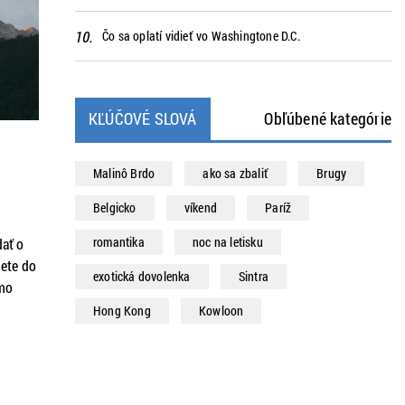
m.
Čo sa oplatí vidieť vo Washingtone D.C.
KĽÚČOVÉ SLOVÁ
Obľúbené kategórie
Malinô Brdo
ako sa zbaliť
Brugy
Belgicko
víkend
Paríž
romantika
noc na letisku
dať o
jete do
exotická dovolenka
Sintra
amo
Hong Kong
Kowloon
 a s
h