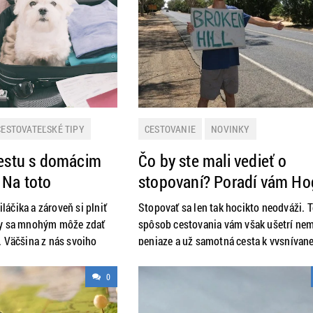
CESTOVATEĽSKÉ TIPY
CESTOVANIE
NOVINKY
KTICKÉ INFORMÁCIE
PRAKTICKÉ INFORMÁCIE
ROZHOVORY
cestu s domácim
Čo by ste mali vedieť o
 Na toto
stopovaní? Poradí vám Ho
e!
áčika a zároveň si plniť
Stopovať sa len tak hocikto neodváži. 
ny sa mnohým môže zdať
spôsob cestovania vám však ušetrí ne
. Väčšina z nás svojho
peniaze a už samotná cesta k vysnívane
erí do rúk rodiny,
destinácii sa stane obrovským
esionálov v hoteloch pre
dobrodružstvom. Vaši rodičia by boli a
0
Čo ale robiť, ak plánujete
radšej, keby ste tento rozhovor nečítali
oje milované zvieratko
Hofereka, alias Hogyho, sme sa spýtali