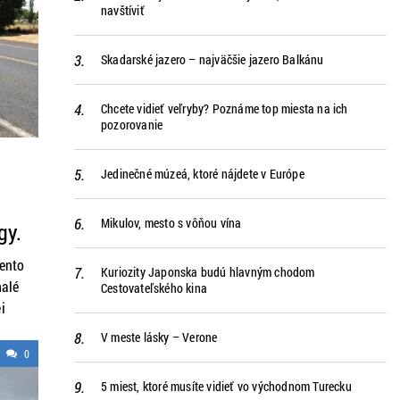
navštíviť
Skadarské jazero – najväčšie jazero Balkánu
Chcete vidieť veľryby? Poznáme top miesta na ich
pozorovanie
Jedinečné múzeá, ktoré nájdete v Európe
Mikulov, mesto s vôňou vína
gy.
Tento
Kuriozity Japonska budú hlavným chodom
malé
Cestovateľského kina
j
V meste lásky – Verone
si
0
. Petra
5 miest, ktoré musíte vidieť vo východnom Turecku
 na