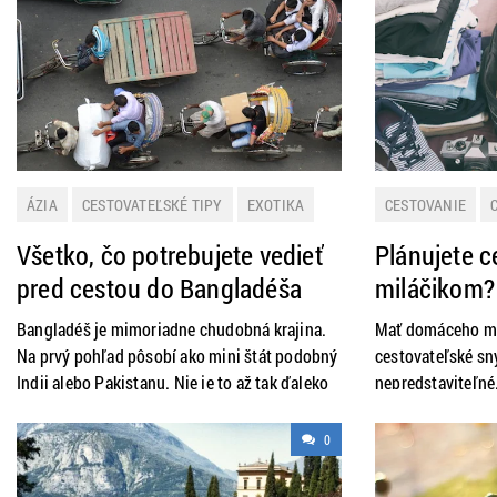
Na starom kontinente sa dokonca podarilo
pokoriť najvyššiu vlnu na svete.
ÁZIA
CESTOVATEĽSKÉ TIPY
EXOTIKA
CESTOVANIE
NOVINKY
PRAKTICKÉ INFORMÁCIE
NOVINKY
PRA
Všetko, čo potrebujete vedieť
Plánujete 
pred cestou do Bangladéša
miláčikom?
nezabudnit
Bangladéš je mimoriadne chudobná krajina.
Mať domáceho mil
Na prvý pohľad pôsobí ako mini štát podobný
cestovateľské s
Indii alebo Pakistanu. Nie je to až tak ďaleko
nepredstaviteľné
od pravdy. Rozdiel medzi ľuďmi z Indie a
psíka či mačku zv
Bangladéša pocítite už pri nástupe do
priateľov či prof
0
lietadla. Možno je to len moja skúsenosť, ale
domáce zvieratá. 
pri lete do Dilí sa ľudia na „gate“ doslova
dlhšiu cestu a sv