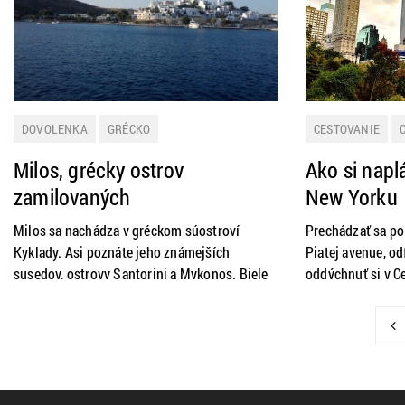
DOVOLENKA
GRÉCKO
CESTOVANIE
LETNÁ DOVOLENKA
MESTÁ
NOVIN
Milos, grécky ostrov
Ako si napl
PRAKTICKÉ INFORMÁCIE
PRAKTICKÉ INFO
zamilovaných
New Yorku
USA
ZAHRANI
Milos sa nachádza v gréckom súostroví
Prechádzať sa po
Kyklady. Asi poznáte jeho známejších
Piatej avenue, od
susedov, ostrovy Santorini a Mykonos. Biele
oddýchnuť si v Ce
domy s modrými strechami, čisté grécke
muzikál na Broad
more, rozmanité pláže a vynikajúce jedlo. Má
New Yorku toho s
všetko, čo jeho slávnejší susedia.
York len vašou p
Návštevníkom ponúka dokonca o čosi viac.
máte limitovaný 
Príjemnú pokojnú atmosféru bez obrovských
naplánovať si pr
návalov turistov. Milos je známy aj ako ostrov