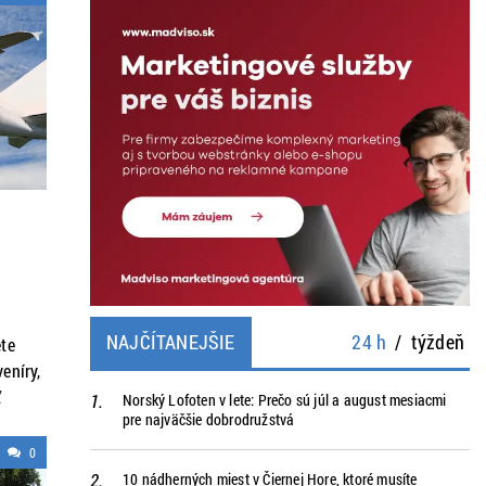
NAJČÍTANEJŠIE
24 h
/
týždeň
ete
veníry,
ť
Norský Lofoten v lete: Prečo sú júl a august mesiacmi
pre najväčšie dobrodružstvá
?
aka
0
10 nádherných miest v Čiernej Hore, ktoré musíte