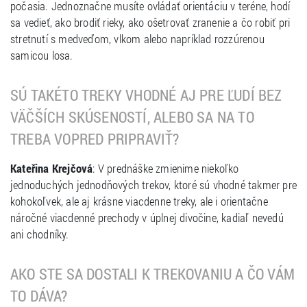
počasia. Jednoznačne musíte ovládať orientáciu v teréne, hodí
sa vedieť, ako brodiť rieky, ako ošetrovať zranenie a čo robiť pri
stretnutí s medveďom, vlkom alebo napríklad rozzúrenou
samicou losa.
SÚ TAKÉTO TREKY VHODNÉ AJ PRE ĽUDÍ BEZ
VÄČŠÍCH SKÚSENOSTÍ, ALEBO SA NA TO
TREBA VOPRED PRIPRAVIŤ?
Kateřina Krejčová
: V prednáške zmienime niekoľko
jednoduchých jednodňových trekov, ktoré sú vhodné takmer pre
kohokoľvek, ale aj krásne viacdenne treky, ale i orientačne
náročné viacdenné prechody v úplnej divočine, kadiaľ nevedú
ani chodníky.
AKO STE SA DOSTALI K TREKOVANIU A ČO VÁM
TO DÁVA?