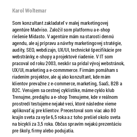
Karol Woltemar
Som konzultant zakladateľ v malej marketingovej
agentúre Madviso. Založil som platformu a e-shop
riešenie Midasto. V agentúre mám na starosti dennú
agendu, ale aj prípravu a návrhy marketingovej stratégie,
audity, SEO, webdizajn, UX/UI, technické špecifikácie pre
webstránky, e-shopy a projektové riadenie. V IT som
pracoval od roku 2003, neskôr sa pridal vývoj webstránok,
UX/UI, marketing a e-commmerce. Firmám pomáham s
riadením projektov, ale aj ako konzultant, kde mám
klientov prevažne z e-commerce, marketing, SaaS, B2B a
B2C. Venujem sa cestnej cyklistike, máme cyklo klub
Trenujme, predajňu a e-shop Trenujeme, kde v reálnom
prostredí testujeme nejaké veci, ktoré následne vieme
aplikovať aj pre klientov. Precestoval som viac ako 80
krajín sveta za vyše 6,5 roka a z toho prešiel okolo sveta
na bicykli za 3,5 roka. Občas spravím nejakú prezentáciu
pre školy, firmy alebo podujatia.