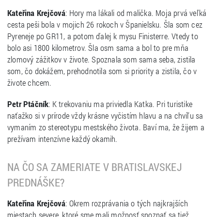
Kateřina Krejčová
: Hory ma lákali od malička. Moja prvá veľká
cesta peši bola v mojich 26 rokoch v Španielsku. Šla som cez
Pyreneje po GR11, a potom ďalej k mysu Finisterre. Vtedy to
bolo asi 1800 kilometrov. Šla osm sama a bol to pre mňa
zlomový zážitkov v živote. Spoznala som sama seba, zistila
som, čo dokážem, prehodnotila som si priority a zistila, čo v
živote chcem.
Petr Ptáčník
: K trekovaniu ma priviedla Katka. Pri turistike
naťažko si v prírode vždy krásne vyčistím hlavu a na chvíľu sa
vymaním zo stereotypu mestského života. Baví ma, že žijem a
prežívam intenzívne každý okamih.
NA ČO SA ZAMERIATE V BRATISLAVSKEJ
PREDNÁŠKE?
Kateřina Krejčová
: Okrem rozprávania o tých najkrajších
miestach severe, ktoré sme mali možnosť spoznať sa tiež