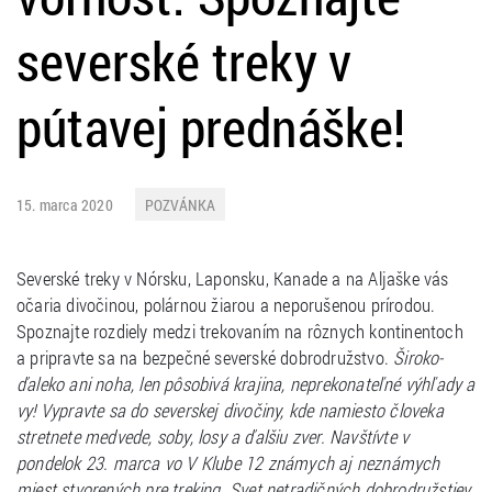
severské treky v
pútavej prednáške!
15. marca 2020
POZVÁNKA
Severské treky v Nórsku, Laponsku, Kanade a na Aljaške vás
očaria divočinou, polárnou žiarou a neporušenou prírodou.
Spoznajte rozdiely medzi trekovaním na rôznych kontinentoch
a pripravte sa na bezpečné severské dobrodružstvo.
Široko-
ďaleko ani noha, len pôsobivá krajina, neprekonateľné výhľady a
vy! Vypravte sa do severskej divočiny, kde namiesto človeka
stretnete medvede, soby, losy a ďalšiu zver. Navštívte v
pondelok 23. marca vo V Klube 12 známych aj neznámych
miest stvorených pre treking. Svet netradičných dobrodružstiev