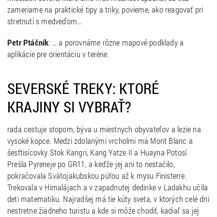
zameriame na praktické tipy a triky, povieme, ako reagovať pri
stretnutí s medveďom…
Petr Ptáčník
: … a porovnáme rôzne mapové podklady a
aplikácie pre orientáciu v teréne.
SEVERSKÉ TREKY: KTORÉ
KRAJINY SI VYBRAŤ?
rada cestuje stopom, býva u miestnych obyvateľov a lezie na
vysoké kopce. Medzi zdolanými vrcholmi má Mont Blanc a
šesťtisícovky Stok Kangri, Kang Yatze II a Huayna Potosí.
Prešla Pyreneje po GR11, a keďže jej ani to nestačilo,
pokračovala Svätojakubskou púťou až k mysu Finisterre.
Trekovala v Himalájach a v zapadnutej dedinke v Ladakhu učila
deti matematiku. Najradšej má tie kúty sveta, v ktorých celé dni
nestretne žiadneho turistu a kde si môže chodiť, kadiaľ sa jej