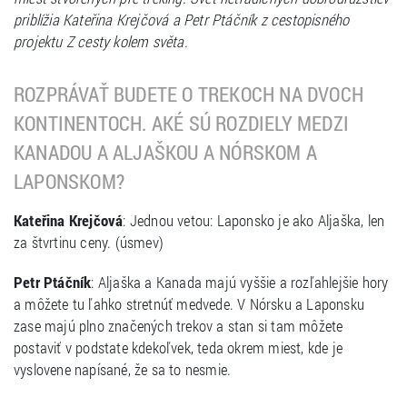
priblížia Kateřina Krejčová a Petr Ptáčník z cestopisného
projektu Z cesty kolem světa.
ROZPRÁVAŤ BUDETE O TREKOCH NA DVOCH
KONTINENTOCH. AKÉ SÚ ROZDIELY MEDZI
KANADOU A ALJAŠKOU A NÓRSKOM A
LAPONSKOM?
Kateřina Krejčová
: Jednou vetou: Laponsko je ako Aljaška, len
za štvrtinu ceny. (úsmev)
Petr Ptáčník
: Aljaška a Kanada majú vyššie a rozľahlejšie hory
a môžete tu ľahko stretnúť medvede. V Nórsku a Laponsku
zase majú plno značených trekov a stan si tam môžete
postaviť v podstate kdekoľvek, teda okrem miest, kde je
vyslovene napísané, že sa to nesmie.