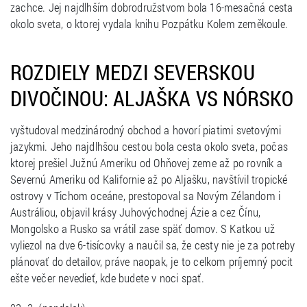
zachce. Jej najdlhším dobrodružstvom bola 16-mesačná cesta
okolo sveta, o ktorej vydala knihu Pozpátku Kolem zeměkoule.
ROZDIELY MEDZI SEVERSKOU
DIVOČINOU: ALJAŠKA VS NÓRSKO
vyštudoval medzinárodný obchod a hovorí piatimi svetovými
jazykmi. Jeho najdlhšou cestou bola cesta okolo sveta, počas
ktorej prešiel Južnú Ameriku od Ohňovej zeme až po rovník a
Severnú Ameriku od Kalifornie až po Aljašku, navštívil tropické
ostrovy v Tichom oceáne, prestopoval sa Novým Zélandom i
Austráliou, objavil krásy Juhovýchodnej Ázie a cez Čínu,
Mongolsko a Rusko sa vrátil zase späť domov. S Katkou už
vyliezol na dve 6-tisícovky a naučil sa, že cesty nie je za potreby
plánovať do detailov, práve naopak, je to celkom príjemný pocit
ešte večer nevedieť, kde budete v noci spať.