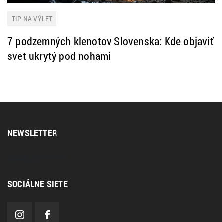
TIP NA VÝLET
7 podzemných klenotov Slovenska: Kde objaviť
svet ukrytý pod nohami
NEWSLETTER
[sibwp_form id=2]
SOCIÁLNE SIETE