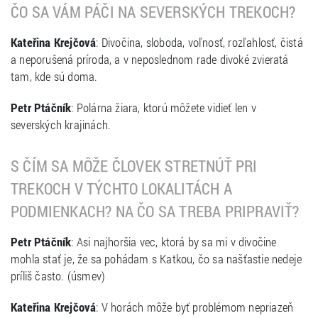
ČO SA VÁM PÁČI NA SEVERSKÝCH TREKOCH?
Kateřina Krejčová
: Divočina, sloboda, voľnosť, rozľahlosť, čistá
a neporušená príroda, a v neposlednom rade divoké zvieratá
tam, kde sú doma.
Petr Ptáčník
: Polárna žiara, ktorú môžete vidieť len v
severských krajinách.
S ČÍM SA MÔŽE ČLOVEK STRETNÚŤ PRI
TREKOCH V TÝCHTO LOKALITÁCH A
PODMIENKACH? NA ČO SA TREBA PRIPRAVIŤ?
Petr Ptáčník
: Asi najhoršia vec, ktorá by sa mi v divočine
mohla stať je, že sa pohádam s Katkou, čo sa našťastie nedeje
príliš často. (úsmev)
Kateřina Krejčová
: V horách môže byť problémom nepriazeň