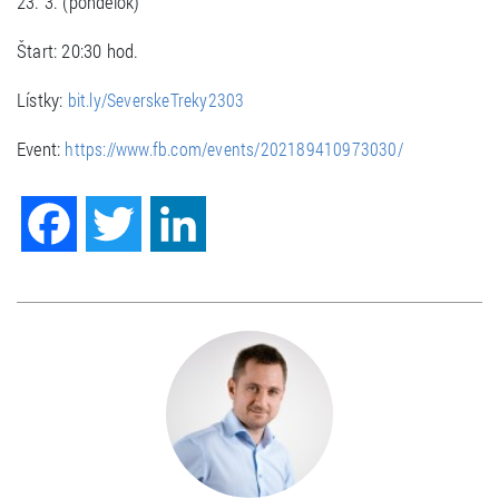
23. 3. (pondelok)
Štart: 20:30 hod.
Lístky:
bit.ly/SeverskeTreky2303
Event:
https://www.fb.com/events/202189410973030/
Facebook
Twitter
LinkedIn