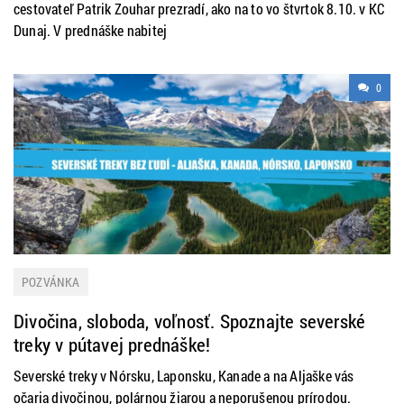
cestovateľ Patrik Zouhar prezradí, ako na to vo štvrtok 8.10. v KC
Dunaj. V prednáške nabitej
0
POZVÁNKA
Divočina, sloboda, voľnosť. Spoznajte severské
treky v pútavej prednáške!
Severské treky v Nórsku, Laponsku, Kanade a na Aljaške vás
očaria divočinou, polárnou žiarou a neporušenou prírodou.