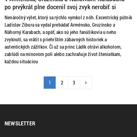
po prvýkrát plne docenil svoj zvyk nerobiť si
žiadne plány. Excentrický pútnik Ladislav Zibura
Nenáročný výlet, ktorý sa rýchlo vymkol z nôh. Excentrický pútnik
príde do Bratislavy
Ladislav Zibura sa vydal prebádať Arménsko, Gruzínsko a
Náhorný Karabach, a opäť, ako sú jeho fanúšikovia u neho
zvyknutí, sa vrátil s priehrštím zábavných historiek a
autentických zážitkov. Či už sa princ Ládík otrávi alkoholom,
zablúdi na mínovom poli alebo zachraňuje život šteniatkam,
každou situáciou
1
2
3
NEWSLETTER