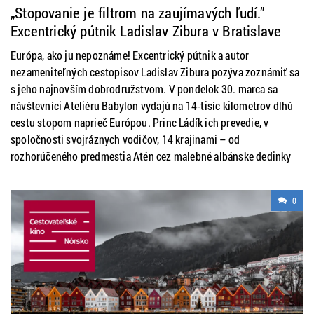
„Stopovanie je filtrom na zaujímavých ľudí.”
Excentrický pútnik Ladislav Zibura v Bratislave
priblíži svoju cestu naprieč Európou
Európa, ako ju nepoznáme! Excentrický pútnik a autor
nezameniteľných cestopisov Ladislav Zibura pozýva zoznámiť sa
s jeho najnovším dobrodružstvom. V pondelok 30. marca sa
návštevníci Ateliéru Babylon vydajú na 14-tisíc kilometrov dlhú
cestu stopom naprieč Európou. Princ Ládík ich prevedie, v
spoločnosti svojráznych vodičov, 14 krajinami – od
rozhorúčeného predmestia Atén cez malebné albánske dedinky
0