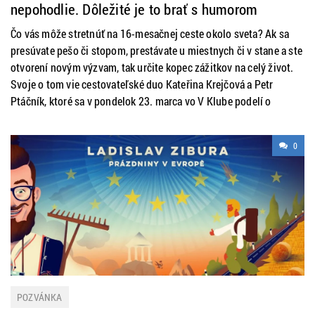
nepohodlie. Dôležité je to brať s humorom
Čo vás môže stretnúť na 16-mesačnej ceste okolo sveta? Ak sa
presúvate pešo či stopom, prestávate u miestnych či v stane a ste
otvorení novým výzvam, tak určite kopec zážitkov na celý život.
Svoje o tom vie cestovateľské duo Kateřina Krejčová a Petr
Ptáčník, ktoré sa v pondelok 23. marca vo V Klube podelí o
0
POZVÁNKA