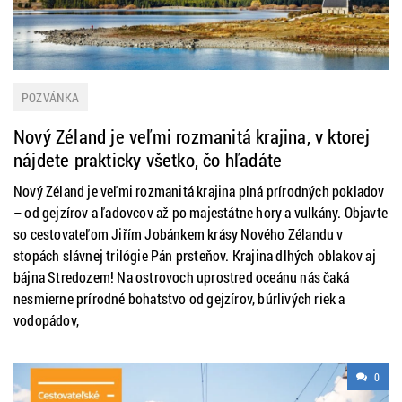
POZVÁNKA
Nový Zéland je veľmi rozmanitá krajina, v ktorej
nájdete prakticky všetko, čo hľadáte
Nový Zéland je veľmi rozmanitá krajina plná prírodných pokladov
– od gejzírov a ľadovcov až po majestátne hory a vulkány. Objavte
so cestovateľom Jiřím Jobánkem krásy Nového Zélandu v
stopách slávnej trilógie Pán prsteňov. Krajina dlhých oblakov aj
bájna Stredozem! Na ostrovoch uprostred oceánu nás čaká
nesmierne prírodné bohatstvo od gejzírov, búrlivých riek a
vodopádov,
0