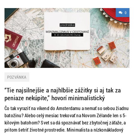
0
POZVÁNKA
“Tie najsilnejšie a najhlbšie zážitky si aj tak za
peniaze nekúpite,” hovorí minimalistický
cestovateľ, ktorý prezradí užitočné tipy a triky
Čo tak vyraziť na víkend do Amsterdamu a nemať so sebou žiadnu
batožinu? Alebo celý mesiac trekovať na Novom Zélande len s 5-
kilovým batohom? Svet sa dá spoznávať bez zbytočnej záťaže, a
pritom šetriť životné prostredie. Minimalista a nízkonákladový