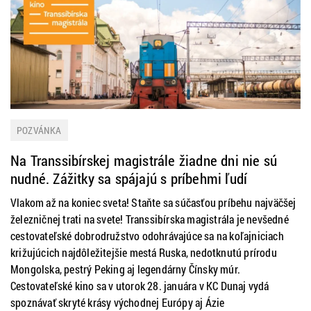
POZVÁNKA
Na Transsibírskej magistrále žiadne dni nie sú
nudné. Zážitky sa spájajú s príbehmi ľudí
Vlakom až na koniec sveta! Staňte sa súčasťou príbehu najväčšej
železničnej trati na svete! Transsibírska magistrála je nevšedné
cestovateľské dobrodružstvo odohrávajúce sa na koľajniciach
križujúcich najdôležitejšie mestá Ruska, nedotknutú prírodu
Mongolska, pestrý Peking aj legendárny Čínsky múr.
Cestovateľské kino sa v utorok 28. januára v KC Dunaj vydá
spoznávať skryté krásy východnej Európy aj Ázie