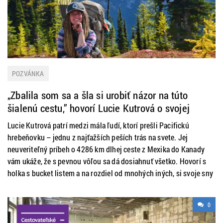
POZVÁNKA
„Zbalila som sa a šla si urobiť názor na túto
šialenú cestu,” hovorí Lucie Kutrová o svojej
Pacifickej hrebeňovke
Lucie Kutrová patrí medzi mála ľudí, ktorí prešli Pacifickú
hrebeňovku – jednu z najťažších peších trás na svete. Jej
neuveriteľný príbeh o 4286 km dlhej ceste z Mexika do Kanady
vám ukáže, že s pevnou vôľou sa dá dosiahnuť všetko. Hovorí s
holka s bucket listem a na rozdiel od mnohých iných, si svoje sny
0