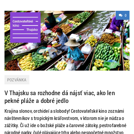
0
POZVÁNKA
V Thajsku sa rozhodne dá nájsť viac, ako len
pekné pláže a dobré jedlo
Krajina slonov, orchideí a slobody! Cestovateľské kino zoznámi
návštevníkov s tropickým kráľovstvom, v ktorom nie je núdza o
zážitky. Či už ide o božské pláže a čarovné zátoky, pestrofarebné
národné parky, čulé plávajúce trhy alebo nespočetné množstvo