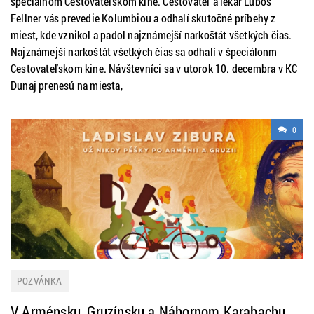
špeciálnom Cestovateľskom kine. Cestovateľ a lekár Ľuboš
Fellner vás prevedie Kolumbiou a odhalí skutočné príbehy z
miest, kde vznikol a padol najznámejší narkoštát všetkých čias.
Najznámejší narkoštát všetkých čias sa odhalí v špeciálonm
Cestovateľskom kine. Návštevníci sa v utorok 10. decembra v KC
Dunaj prenesú na miesta,
0
POZVÁNKA
V Arménsku, Gruzínsku a Náhornom Karabachu