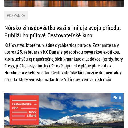
POZVÁNKA
Nórsko si nadovšetko váži a miluje svoju prírodu.
Priblíži ho pútavé Cestovateľské kino
Kráľovstvo, ktorému vládne dychberúca príroda! Zoznámte sa v
utorok 25. februára v KC Dunaj s pôsobivou severskou exotikou,
ktorá uchváti aj najnáročnejších krajinkárov. Ľadovce, fjordy, hory,
útesy, pláže, lesy, tundry i široké laponské pláne plné sobov.
Nórsko má v sebe všetko! Cestovateľské kino nazrie do mentality
národa, ktorý vyrástol na kultúre Vikingov, verí v existenciu
0