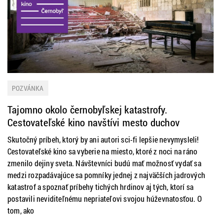
POZVÁNKA
Tajomno okolo černobyľskej katastrofy.
Cestovateľské kino navštívi mesto duchov
Skutočný príbeh, ktorý by ani autori sci-fi lepšie nevymysleli!
Cestovateľské kino sa vyberie na miesto, ktoré z noci na ráno
zmenilo dejiny sveta. Návštevníci budú mať možnosť vydať sa
medzi rozpadávajúce sa pomníky jednej z najväčších jadrových
katastrof a spoznať príbehy tichých hrdinov aj tých, ktorí sa
postavili neviditeľnému nepriateľovi svojou húževnatosťou. O
tom, ako