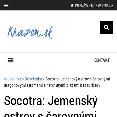
PRIHLÁSENIE / REGISTRÁCIA
KONTAKT
Krazom.sk
>
Dovolenka
>
Socotra: Jemenský ostrov s čarovnými
dragonovými stromami a netknutými plážami bez turistov
Socotra: Jemenský
ostrov s čarovnými