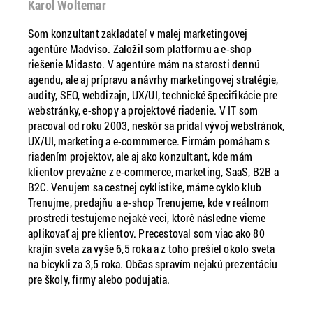
Karol Woltemar
Som konzultant zakladateľ v malej marketingovej
agentúre Madviso. Založil som platformu a e-shop
riešenie Midasto. V agentúre mám na starosti dennú
agendu, ale aj prípravu a návrhy marketingovej stratégie,
audity, SEO, webdizajn, UX/UI, technické špecifikácie pre
webstránky, e-shopy a projektové riadenie. V IT som
pracoval od roku 2003, neskôr sa pridal vývoj webstránok,
UX/UI, marketing a e-commmerce. Firmám pomáham s
riadením projektov, ale aj ako konzultant, kde mám
klientov prevažne z e-commerce, marketing, SaaS, B2B a
B2C. Venujem sa cestnej cyklistike, máme cyklo klub
Trenujme, predajňu a e-shop Trenujeme, kde v reálnom
prostredí testujeme nejaké veci, ktoré následne vieme
aplikovať aj pre klientov. Precestoval som viac ako 80
krajín sveta za vyše 6,5 roka a z toho prešiel okolo sveta
na bicykli za 3,5 roka. Občas spravím nejakú prezentáciu
pre školy, firmy alebo podujatia.