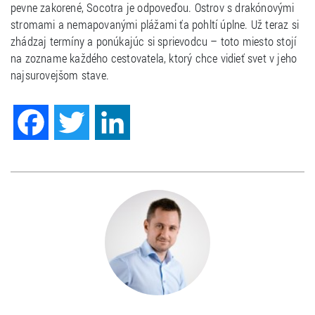
pevne zakorené, Socotra je odpoveďou. Ostrov s drakónovými
stromami a nemapovanými plážami ťa pohltí úplne. Už teraz si
zhádzaj termíny a ponúkajúc si sprievodcu – toto miesto stojí
na zozname každého cestovatela, ktorý chce vidieť svet v jeho
najsurovejšom stave.
Facebook
Twitter
LinkedIn