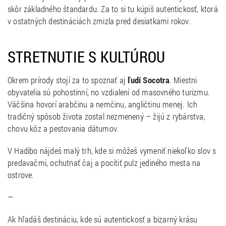
skôr základného štandardu. Za to si tu kúpiš autentickosť, ktorá
v ostatných destináciách zmizla pred desiatkami rokov.
STRETNUTIE S KULTÚROU
Okrem prírody stojí za to spoznať aj
ľudí Socotra
. Miestni
obyvatelia sú pohostinní, no vzdialení od masovného turizmu.
Väčšina hovorí arabčinu a nemčinu, angličtinu menej. Ich
tradičný spôsob života zostal nezmenený – žijú z rybárstva,
chovu kôz a pestovania dátumov.
V Hadibo nájdeš malý trh, kde si môžeš vymeniť niekoľko slov s
predavačmi, ochutnať čaj a pocítiť pulz jediného mesta na
ostrove.
—
Ak hľadáš destináciu, kde sú autentickosť a bizarný krásu