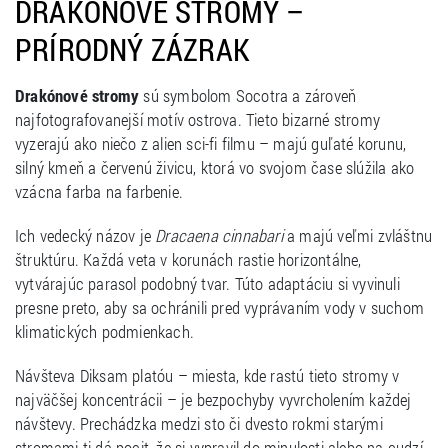
DRAKÓNOVÉ STROMY –
PRÍRODNÝ ZÁZRAK
Drakónové stromy
sú symbolom Socotra a zároveň
najfotografovanejší motív ostrova. Tieto bizarné stromy
vyzerajú ako niečo z alien sci-fi filmu – majú guľaté korunu,
silný kmeň a červenú živicu, ktorá vo svojom čase slúžila ako
vzácna farba na farbenie.
Ich vedecký názov je
Dracaena cinnabari
a majú veľmi zvláštnu
štruktúru. Každá veta v korunách rastie horizontálne,
vytvárajúc parasol podobný tvar. Túto adaptáciu si vyvinuli
presne preto, aby sa ochránili pred vyprávaním vody v suchom
klimatických podmienkach.
Návšteva Diksam platóu – miesta, kde rastú tieto stromy v
najväčšej koncentrácii – je bezpochyby vyvrcholením každej
návštevy. Prechádzka medzi sto či dvesto rokmi starými
stromami ti dá pocit, že si vypravil do minulosti alebo na cudzí