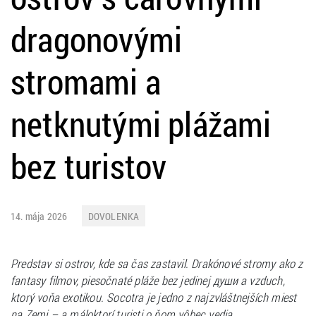
dragonovými
stromami a
netknutými plážami
bez turistov
14. mája 2026
DOVOLENKA
Predstav si ostrov, kde sa čas zastavil. Drakónové stromy ako z
fantasy filmov, piesočnaté pláže bez jedinej души a vzduch,
ktorý voňa exotikou. Socotra je jedno z najzvláštnejších miest
na Zemi – a máloktorí turisti o ňom vôbec vedia.