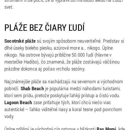
svet.
PLÁŽE BEZ ČIARY ĽUDÍ
Socotrské pláže
sú svojím spôsobom neuveriteľné. Predstav si
dlhé úseky bieleho piesku, azúrové more a… nikogo. Úplne
nikogo. Na ostrove bývajú približne 50 000 ľudí (hlavne v
mestečke Hadibo), čo znamená, že pláže zostávajú väčšinou
prázdne dokonca aj počas vrcholu sezóny.
Najznámejšie pláže sa nachádzajú na severnom a východnom
pobreží.
Shab Beach
je populárna medzi náhodami turistami,
ktorí sem prídu, pretože poskytuje ľahký prístup a čistú vodu.
Lagoon Beach
zase priťahuje tých, ktorí chcú niečo viac
autentické – ľahko viditeľné riasy a koral tesne pod povrchom
vody.
Úplne odlišný je východný cíp ostrova v blízkosti
Ras Momi
, kde