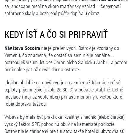
sa landscape mení na skoro marťansky vzhľad – červeností
zafarbené skaly a bezbrehé púšťe dopĺňajú obraz.
KEDY ÍSŤ A ČO SI PRIPRAVIŤ
Návšteva Socotra
nie je pre lenivých. Ostrov je vzorianý do
Yemenu, čo znamená, že dostať sa sem nie je banálne –
potrebuješ vízum, let cez Oman alebo Saúdsku Árabiu, a potom
minimálne päť až deväť dní na ostrove.
Ideálne obdobie na návštevu je november až február, keď sú
teploty príjemnejšie (okolo 25-30°C) a počasie stabilné. Letné
mesiace (máj až september) prináša monsúny a vietor, ktoré
robia dopravu ťažšou.
Výbava by mala byť praktická: kvalitný slnečník (alebo čiapka),
vysoký faktor SPF, pohodlnú obuv na kamenisté podložie.
Ostrov nie je zariadený pre turistov, takže hotel či ubytovňa sú