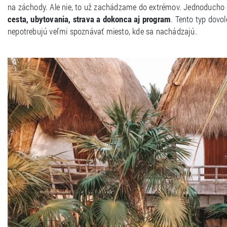
na záchody. Ale nie, to už zachádzame do extrémov. Jednoducho 
cesta, ubytovania, strava a dokonca aj program
. Tento typ dovol
nepotrebujú veľmi spoznávať miesto, kde sa nachádzajú.