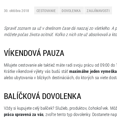
30. októbra 2018
CESTOVANIE
DOVOLENKA
ZAUJÍMAVOSTI
Spraviť zoznam sa už v dnešnom čase dá naozaj zo všetkého. A pre
môžete počas života ocitnúť. Koľko z nich ste už absolvovali a kt
VÍKENDOVÁ PAUZA
Milujete cestovanie ale taktiež máte radi svoju prácu od 09:00 do 
Krátke víkendové výlety vás budú stáť
maximálne jeden vymeškan
alebo ubytovania v blízkych destináciách, do ktorých sa viete 
BALÍČKOVÁ DOVOLENKA
Vždy si kupujete celý balíček? Služieb, produktov, čohokoľvek. Môž
práca spravená za vás
, zvoľte tento typ dovolenky. Dostanete n