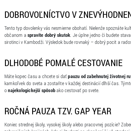
DOBROVOĽNÍCTVO V ZNEVÝHODNE
Tento typ dovolenky vás nesmierne obohatí. Nielenže spoznáte kult
občanom a
spravíte dobrý skutok
. Je úplne jedno či budete stav
sirotinci v Kambodži. Výsledok bude rovnaký – dobrý pocit a rados
DLHODOBÉ POMALÉ CESTOVANIE
Máte kopec času a chcete si dať
pauzu od zabehnutej životnej ru
kamkoľvek do sveta a zostaňte v každej destinácií dlhší čas. Tým
o
najekologickejší spôsob
ako cestovať po svete.
ROČNÁ PAUZA TZV. GAP YEAR
Koniec strednej školy, vysokej školy alebo pracovnej pozície? Zobe