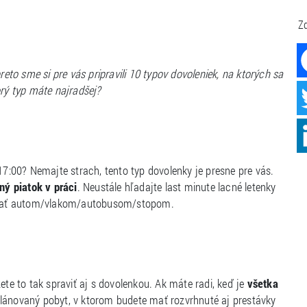
Zd
to sme si pre vás pripravili 10 typov dovoleniek, na ktorých sa
orý typ máte najradšej?
17:00? Nemajte strach, tento typ dovolenky je presne pre vás.
ý piatok v práci
. Neustále hľadajte last minute lacné letenky
dostať autom/vlakom/autobusom/stopom.
ete to tak spraviť aj s dovolenkou. Ak máte radi, keď je
všetka
aplánovaný pobyt, v ktorom budete mať rozvrhnuté aj prestávky