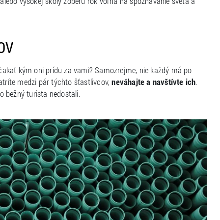
j alebo vysokej školy zoberú rok voľna na spoznávanie sveta a
OV
le čakať kým oni prídu za vami? Samozrejme, nie každý má po
tríte medzi pár týchto šťastlivcov,
neváhajte a navštívte ich
.
o bežný turista nedostali.