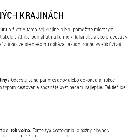
NÝCH KRAJINÁCH
úru a život v tamojšej krajine, ale aj pomôžete miestnym
ať školu v Afrike, pomáhať na farme v Taliansku alebo pracovať v
ť z toho, že ste niekomu dokázali aspoň trochu vylepšiť život.
tiny
? Odcestujte na pár mesiacov alebo dokonca aj rokov
to typom cestovania spoznáte svet hádam najlepšie. Taktiež ide
rte si
rok voľna
. Tento typ cestovania je bežný hlavne v