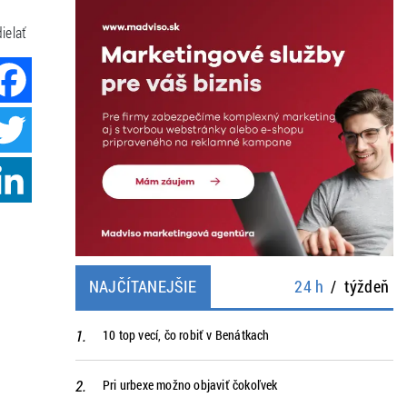
ielať
Facebook
Twitter
LinkedIn
NAJČÍTANEJŠIE
24 h
/
týždeň
10 top vecí, čo robiť v Benátkach
Pri urbexe možno objaviť čokoľvek