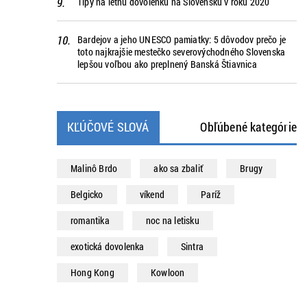
Tipy na letnú dovolenku na Slovensku v roku 2020
Bardejov a jeho UNESCO pamiatky: 5 dôvodov prečo je
toto najkrajšie mestečko severovýchodného Slovenska
lepšou voľbou ako preplnený Banská Štiavnica
KĽÚČOVÉ SLOVÁ
Obľúbené kategórie
Malinô Brdo
ako sa zbaliť
Brugy
Belgicko
víkend
Paríž
romantika
noc na letisku
exotická dovolenka
Sintra
Hong Kong
Kowloon