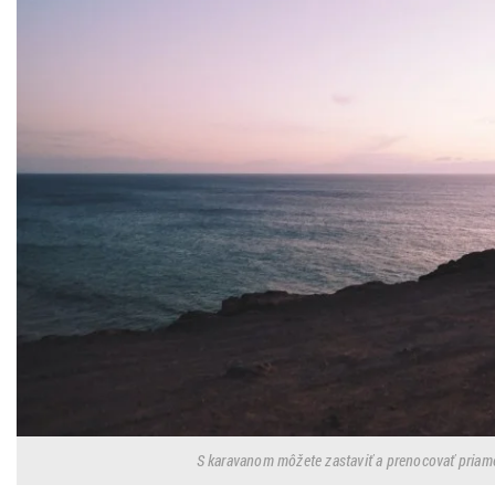
S karavanom môžete zastaviť a prenocovať priamo