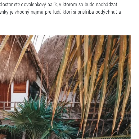
dostanete dovolenkový balík, v ktorom sa bude nachádzať
enky je vhodný najmä pre ľudí, ktorí si prišli iba oddýchnuť a