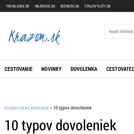
TRENUJEME.SK
NAJRODIC.SK
BIZNISTO.SK
CYKLOVYLETY.SK
CESTOVANIE
NOVINKY
DOVOLENKA
CESTOVATEĽ
Krazom.sk
>
Cestovanie
>
10 typov dovoleniek
10 typov dovoleniek