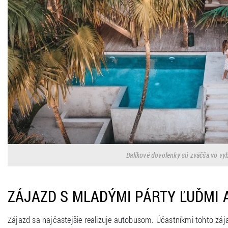
Balíkové dovolenky sú zväčša vo vyb
ZÁJAZD S MLADÝMI PÁRTY ĽUĎMI
Zájazd sa najčastejšie realizuje autobusom. Účastníkmi tohto zá