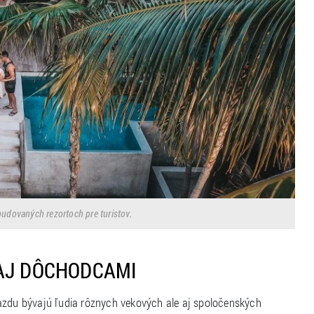
udovaných rezortoch pre turistov.
 AJ DÔCHODCAMI
jazdu bývajú ľudia rôznych vekových ale aj spoločenských