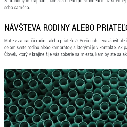
zahraničných krajinách, kde si študenti po skončení či už stredne
seba samého.
NÁVŠTEVA RODINY ALEBO PRIATEĽ
Máte v zahraničí rodinu alebo priateľov? Prečo ich nenavštíviť a
celom svete rodinu alebo kamarátov, s ktorými je v kontakte. Ak pa
Človek, ktorý v krajine žije vás zoberie na miesta, kam by ste sa ak