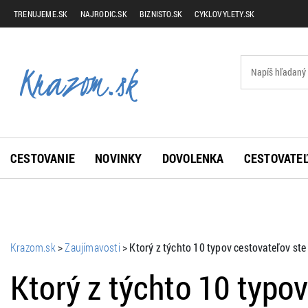
TRENUJEME.SK
NAJRODIC.SK
BIZNISTO.SK
CYKLOVYLETY.SK
CESTOVANIE
NOVINKY
DOVOLENKA
CESTOVATEĽ
Krazom.sk
>
Zaujímavosti
>
Ktorý z týchto 10 typov cestovateľov ste
Ktorý z týchto 10 typo