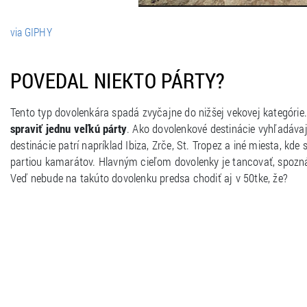
via GIPHY
POVEDAL NIEKTO PÁRTY?
Tento typ dovolenkára spadá zvyčajne do nižšej vekovej kategórie. 
spraviť jednu veľkú párty
. Ako dovolenkové destinácie vyhľadáva
destinácie patrí napríklad Ibiza, Zrče, St. Tropez a iné miesta, kd
partiou kamarátov. Hlavným cieľom dovolenky je tancovať, spoznáv
Veď nebude na takúto dovolenku predsa chodiť aj v 50tke, že?