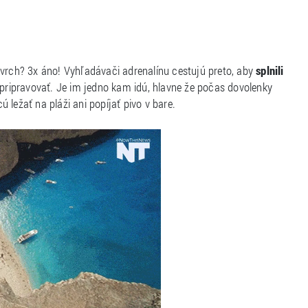
 vrch? 3x áno! Vyhľadávači adrenalínu cestujú preto, aby
splnili
pripravovať. Je im jedno kam idú, hlavne že počas dovolenky
ležať na pláži ani popíjať pivo v bare.