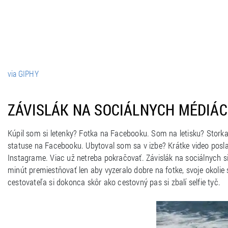
via GIPHY
ZÁVISLÁK NA SOCIÁLNYCH MÉDIÁ
Kúpil som si letenky? Fotka na Facebooku. Som na letisku? Stork
statuse na Facebooku. Ubytoval som sa v izbe? Krátke video posl
Instagrame. Viac už netreba pokračovať. Závislák na sociálnych 
minút premiestňovať len aby vyzeralo dobre na fotke, svoje okolie
cestovateľa si dokonca skôr ako cestovný pas si zbalí selfie tyč.