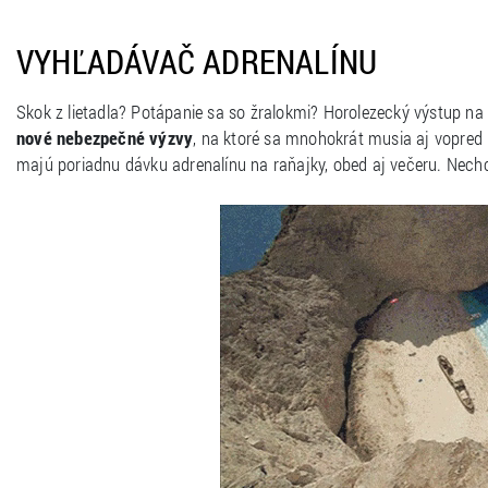
VYHĽADÁVAČ ADRENALÍNU
Skok z lietadla? Potápanie sa so žralokmi? Horolezecký výstup na
nové nebezpečné výzvy
, na ktoré sa mnohokrát musia aj vopred 
majú poriadnu dávku adrenalínu na raňajky, obed aj večeru. Nechcú 