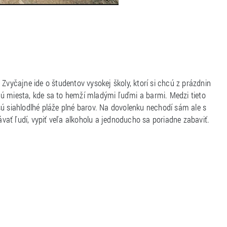
Zvyčajne ide o študentov vysokej školy, ktorí si chcú z prázdnin
jú miesta, kde sa to hemží mladými ľuďmi a barmi. Medzi tieto
e sú siahlodlhé pláže plné barov. Na dovolenku nechodí sám ale s
ať ľudí, vypiť veľa alkoholu a jednoducho sa poriadne zabaviť.