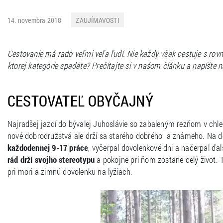
14. novembra 2018
ZAUJÍMAVOSTI
Cestovanie má rado veľmi veľa ľudí. Nie každý však cestuje s r
ktorej kategórie spadáte? Prečítajte si v našom článku a napíšte 
CESTOVATEĽ OBYČAJNÝ
Najradšej jazdí do bývalej Juhoslávie so zabaleným rezňom v chle
nové dobrodružstvá ale drží sa starého dobrého a známeho. Na d
každodennej 9-17 práce
, vyčerpal dovolenkové dni a načerpal ďal
rád drží svojho stereotypu
a pokojne pri ňom zostane celý život. 
pri mori a zimnú dovolenku na lyžiach.