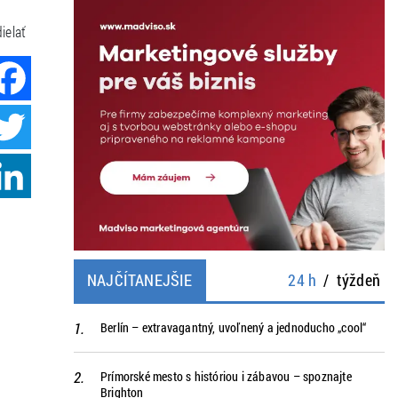
ielať
Facebook
Twitter
LinkedIn
NAJČÍTANEJŠIE
24 h
/
týždeň
Berlín – extravagantný, uvoľnený a jednoducho „cool“
Prímorské mesto s históriou i zábavou – spoznajte
Brighton