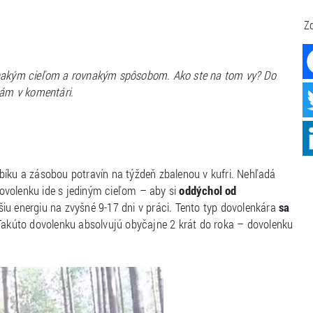
Zd
ovnakým cieľom a rovnakým spôsobom. Ako ste na tom vy? Do
nám v komentári.
bíku a zásobou potravín na týždeň zbalenou v kufri. Nehľadá
ovolenku ide s jediným cieľom – aby si
oddýchol od
šiu energiu na zvyšné 9-17 dni v práci. Tento typ dovolenkára
sa
Takúto dovolenku absolvujú obyčajne 2 krát do roka – dovolenku