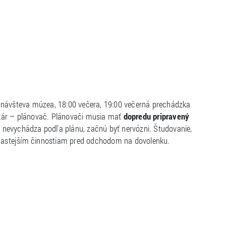
0 návšteva múzea, 18:00 večera, 19:00 večerná prechádzka
nkár – plánovač. Plánovači musia mať
dopredu pripravený
o nevychádza podľa plánu, začnú byť nervózni. Študovanie,
ajčastejším činnostiam pred odchodom na dovolenku.