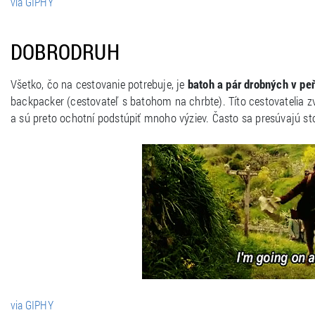
via GIPHY
DOBRODRUH
Všetko, čo na cestovanie potrebuje, je
batoh a pár drobných v p
backpacker (cestovateľ s batohom na chrbte). Títo cestovatelia z
a sú preto ochotní podstúpiť mnoho výziev. Často sa presúvajú s
via GIPHY