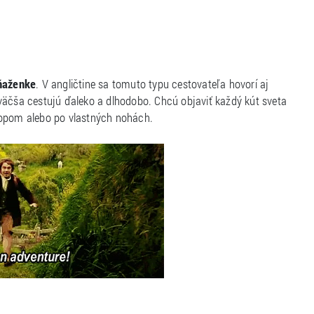
eňaženke
. V angličtine sa tomuto typu cestovateľa hovorí aj
väčša cestujú ďaleko a dlhodobo. Chcú objaviť každý kút sveta
topom alebo po vlastných nohách.