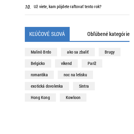
Už viete, kam pôjdete raftovať tento rok?
KĽÚČOVÉ SLOVÁ
Obľúbené kategórie
Malinô Brdo
ako sa zbaliť
Brugy
Belgicko
víkend
Paríž
romantika
noc na letisku
exotická dovolenka
Sintra
Hong Kong
Kowloon