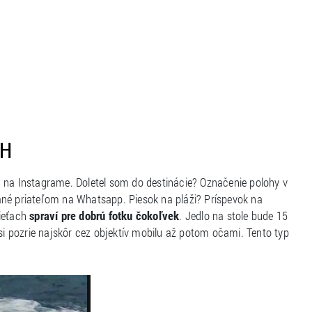
CH
a na Instagrame. Doletel som do destinácie? Označenie polohy v
ané priateľom na Whatsapp. Piesok na pláži? Príspevok na
sieťach
spraví pre dobrú fotku čokoľvek
. Jedlo na stole bude 15
 si pozrie najskôr cez objektív mobilu až potom očami. Tento typ