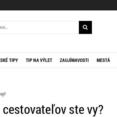
SKÉ TIPY
TIP NA VÝLET
ZAUJÍMAVOSTI
MESTÁ
 vy?
v cestovateľov ste vy?