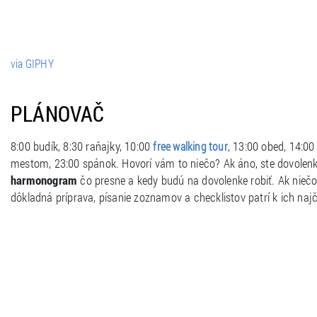
via GIPHY
PLÁNOVAČ
8:00 budík, 8:30 raňajky, 10:00
, 13:00 obed, 14:0
free walking tour
mestom, 23:00 spánok. Hovorí vám to niečo? Ak áno, ste dovole
harmonogram
čo presne a kedy budú na dovolenke robiť. Ak nieč
dôkladná príprava, písanie zoznamov a checklistov patrí k ich n