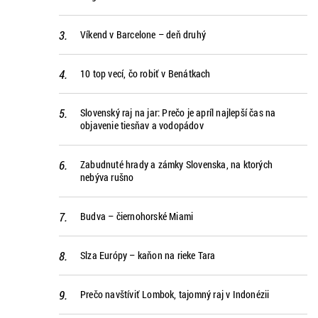
Víkend v Barcelone – deň druhý
10 top vecí, čo robiť v Benátkach
Slovenský raj na jar: Prečo je apríl najlepší čas na
objavenie tiesňav a vodopádov
Zabudnuté hrady a zámky Slovenska, na ktorých
nebýva rušno
Budva – čiernohorské Miami
Slza Európy – kaňon na rieke Tara
Prečo navštíviť Lombok, tajomný raj v Indonézii