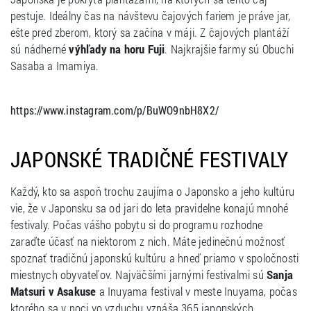
pestuje. Ideálny čas na návštevu čajových fariem je práve jar,
ešte pred zberom, ktorý sa začína v máji. Z čajových plantáží
sú nádherné
výhľady na horu Fuji
. Najkrajšie farmy sú Obuchi
Sasaba a Imamiya.
https://www.instagram.com/p/BuWO9nbH8X2/
JAPONSKÉ TRADIČNÉ FESTIVALY
Každý, kto sa aspoň trochu zaujíma o Japonsko a jeho kultúru
vie, že v Japonsku sa od jari do leta pravidelne konajú mnohé
festivaly. Počas vášho pobytu si do programu rozhodne
zaraďte účasť na niektorom z nich. Máte jedinečnú možnosť
spoznať tradičnú japonskú kultúru a hneď priamo v spoločnosti
miestnych obyvateľov. Najväčšími jarnými festivalmi sú
Sanja
Matsuri v Asakuse
a Inuyama festival v meste Inuyama, počas
ktorého sa v noci vo vzduchu vznáša 365 japonských