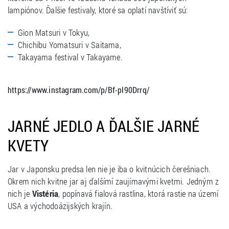
lampiónov. Ďalšie festivaly, ktoré sa oplatí navštíviť sú:
Gion Matsuri v Tokyu,
Chichibu Yomatsuri v Saitama,
Takayama festival v Takayame.
https://www.instagram.com/p/Bf-pl90Drrq/
JARNÉ JEDLO A ĎALŠIE JARNÉ
KVETY
Jar v Japonsku predsa len nie je iba o kvitnúcich čerešniach.
Okrem nich kvitne jar aj ďalšímí zaujímavými kvetmi. Jedným z
nich je
Vistéria
, popínavá fialová rastlina, ktorá rastie na území
USA a východoázijských krajín.