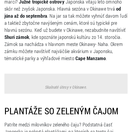
marci?
Južné tropické ostrovy
Japonska vítajú leto omnoho
skôr než zvyšok Japonska. Hlavná sezóna v Okinawe trvá
od
júna až do septembra
. Na jar sa tak môžete vyhnúť davom ľudí
a taktiež zbytočne navýšeným cenám, ktoré sú typické pre
hlavnú sezónu. Keď už budete v Okinawe, nezabudnite navštíviť
Shuri zámok
, kde spoznáte japonskú kultúru zo 14. storočia.
Zámok sa nachádza v hlavnom meste Okinawy- Naha. Okrem
zámku môžete navštíviť najväčšie akvárium v Japonsku,
tématické parky a výhľadové miesto
Cape Manzamo
.
Skalnaté útesy v Okinawe.
PLANTÁŽE SO ZELENÝM ČAJOM
Patríte medzi milovníkov zeleného čaju? Podstatná časť
Japonska je pokrytá plantážami, na ktorých sa tento čaj