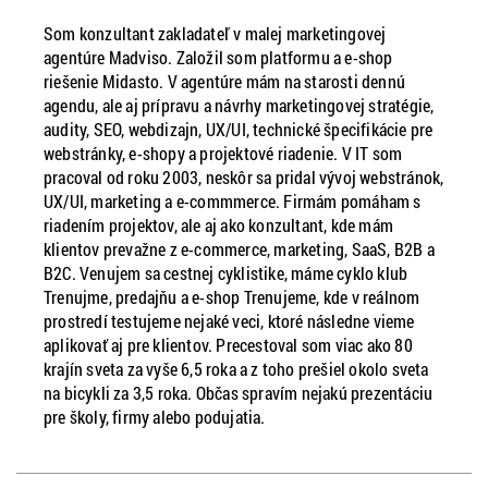
Som konzultant zakladateľ v malej marketingovej
agentúre Madviso. Založil som platformu a e-shop
riešenie Midasto. V agentúre mám na starosti dennú
agendu, ale aj prípravu a návrhy marketingovej stratégie,
audity, SEO, webdizajn, UX/UI, technické špecifikácie pre
webstránky, e-shopy a projektové riadenie. V IT som
pracoval od roku 2003, neskôr sa pridal vývoj webstránok,
UX/UI, marketing a e-commmerce. Firmám pomáham s
riadením projektov, ale aj ako konzultant, kde mám
klientov prevažne z e-commerce, marketing, SaaS, B2B a
B2C. Venujem sa cestnej cyklistike, máme cyklo klub
Trenujme, predajňu a e-shop Trenujeme, kde v reálnom
prostredí testujeme nejaké veci, ktoré následne vieme
aplikovať aj pre klientov. Precestoval som viac ako 80
krajín sveta za vyše 6,5 roka a z toho prešiel okolo sveta
na bicykli za 3,5 roka. Občas spravím nejakú prezentáciu
pre školy, firmy alebo podujatia.