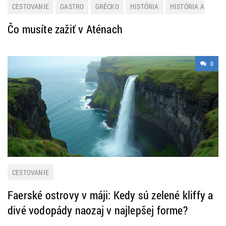
CESTOVANIE
GASTRO
GRÉCKO
HISTÓRIA
HISTÓRIA A
KULTÚRA
LETNÁ DOVOLENKA
MESTÁ
NOVINKY
TIP NA
Čo musíte zažiť v Aténach
VÝLET
0
CESTOVANIE
Faerské ostrovy v máji: Kedy sú zelené kliffy a
divé vodopády naozaj v najlepšej forme?