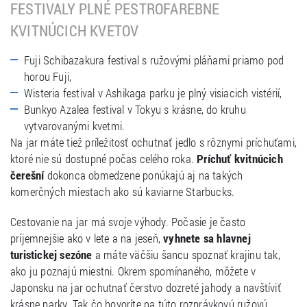
FESTIVALY PLNÉ PESTROFAREBNE
KVITNÚCICH KVETOV
Fuji Schibazakura festival s ružovými pláňami priamo pod
horou Fuji,
Wisteria festival v Ashikaga parku je plný visiacich vistérií,
Bunkyo Azalea festival v Tokyu s krásne, do kruhu
vytvarovanými kvetmi.
Na jar máte tiež príležitosť ochutnať jedlo s rôznymi príchuťami,
ktoré nie sú dostupné počas celého roka.
Príchuť kvitnúcich
čerešní
dokonca obmedzene ponúkajú aj na takých
komerčných miestach ako sú kaviarne Starbucks.
Cestovanie na jar má svoje výhody. Počasie je často
príjemnejšie ako v lete a na jeseň,
vyhnete sa hlavnej
turistickej sezóne
a máte väčšiu šancu spoznať krajinu tak,
ako ju poznajú miestni. Okrem spomínaného, môžete v
Japonsku na jar ochutnať čerstvo dozreté jahody a navštíviť
krásne parky. Tak čo hovoríte na túto rozprávkovú ružovú