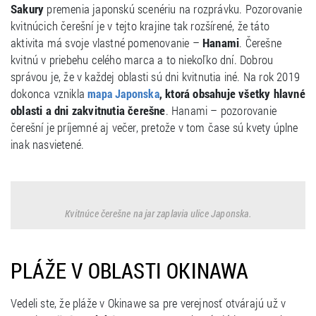
Sakury
premenia japonskú scenériu na rozprávku. Pozorovanie
kvitnúcich čerešní je v tejto krajine tak rozšírené, že táto
aktivita má svoje vlastné pomenovanie –
Hanami
. Čerešne
kvitnú v priebehu celého marca a to niekoľko dní. Dobrou
správou je, že v každej oblasti sú dni kvitnutia iné. Na rok 2019
dokonca vznikla
, ktorá obsahuje všetky hlavné
mapa Japonska
oblasti a dni zakvitnutia čerešne
. Hanami – pozorovanie
čerešní je príjemné aj večer, pretože v tom čase sú kvety úplne
inak nasvietené.
Kvitnúce čerešne na jar zaplavia ulice Japonska.
PLÁŽE V OBLASTI OKINAWA
Vedeli ste, že pláže v Okinawe sa pre verejnosť otvárajú už v