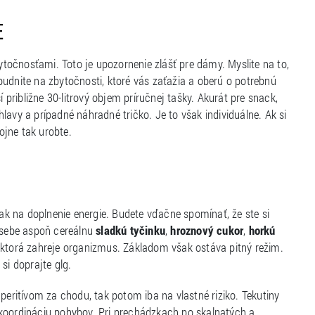
E
bytočnosťami. Toto je upozornenie zlášť pre dámy. Myslite na to,
udnite na zbytočnosti, ktoré vás zaťažia a oberú o potrebnú
ribližne 30-litrový objem príručnej tašky. Akurát pre snack,
 hlavy a prípadné náhradné tričko. Je to však individuálne. Ak si
ojne tak urobte.
ak na doplnenie energie. Budete vďačne spomínať, že ste si
i sebe aspoň cereálnu
sladkú tyčinku
,
hroznový cukor
,
horkú
 ktorá zahreje organizmus. Základom však ostáva pitný režim.
si doprajte glg.
peritívom za chodu, tak potom iba na vlastné riziko. Tekutiny
 koordináciu pohybov. Pri prechádzkach po skalnatých a