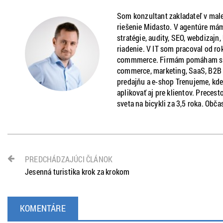
Som konzultant zakladateľ v male
riešenie Midasto. V agentúre mám
stratégie, audity, SEO, webdizajn
riadenie. V IT som pracoval od ro
commmerce. Firmám pomáham s ria
commerce, marketing, SaaS, B2B a
predajňu a e-shop Trenujeme, kde
aplikovať aj pre klientov. Precest
sveta na bicykli za 3,5 roka. Obča
PREDCHÁDZAJÚCI ČLÁNOK
Jesenná turistika krok za krokom
KOMENTÁRE