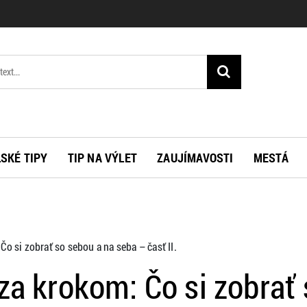
SKÉ TIPY
TIP NA VÝLET
ZAUJÍMAVOSTI
MESTÁ
Čo si zobrať so sebou a na seba – časť II.
za krokom: Čo si zobrať