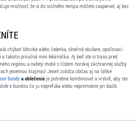
čuje možnosť, že si do svižného tempa môžete zaspievať, aj bez
ENÍTE
la chýbať šiltovka alebo čelenka, slnečné okuliare, opaľovací
 takisto príručná mini lekárnička. Aj keď ste si trasu pred
šného regiónu a nabitý mobil s číslom horskej záchrannej služby
úrach jesennou krajinou! Jeseň zvádza občas aj na ľahké
a oblečenie
je potrebné kombinovať a vrstviť, aby ste
oor bundy
dole s bundou čo ju neprefúka alebo nepremokne pri daždi.