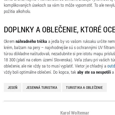
komplikovaných úsekoch sa vám to môže vypomstiť. To ale nevylu
požitia alkoholu.
DOPLNKY A OBLEČENIE, KTORÉ OC
Okrem
náhradného trička
a jedla by vo vašom ruksaku určite nema
krém, balzam na pery – najvhodnejšie sú s ochrannými UV filtrami a
túrou dôkladne naštudovali, nezadubnite si pre istotu mapu príslu
18 300 (platí na celom území Slovenska). Veľa zdaru pri vašich t
oblečenie, ale nie vždy sa to musí vyplatiť. Vietor je chladný a
outd
vždy boli optimálne oblečení. Do kopca, tak
aby ste sa nespotili
a 
JESEŇ
JESENNÁ TURISTIKA
TURISTIKA A OBLEČENIE
Karol Woltemar