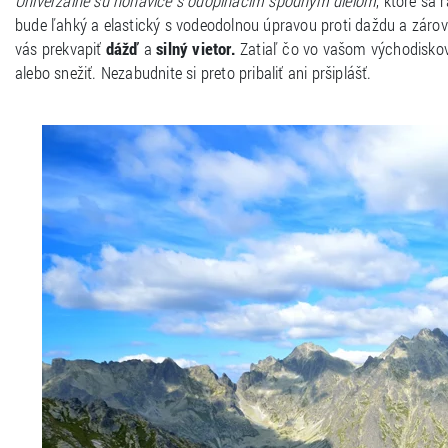
Univerzálne sú nohavice s odopínacím spodným dielom
, ktoré sa 
bude ľahký a elastický s vodeodolnou úpravou proti daždu a záro
vás prekvapiť
dážď
a
silný vietor.
Zatiaľ čo vo vašom východisko
alebo snežiť. Nezabudnite si preto pribaliť ani pršiplášť.