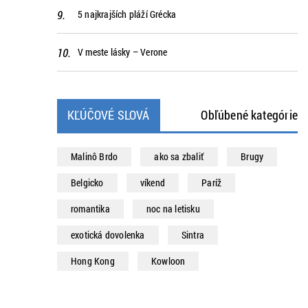
5 najkrajších pláží Grécka
V meste lásky – Verone
KĽÚČOVÉ SLOVÁ
Obľúbené kategórie
Malinô Brdo
ako sa zbaliť
Brugy
Belgicko
víkend
Paríž
romantika
noc na letisku
exotická dovolenka
Sintra
Hong Kong
Kowloon