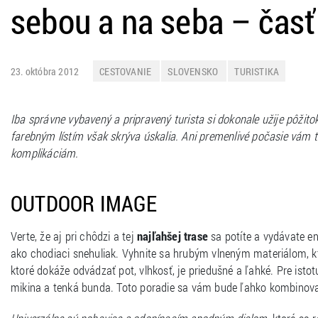
sebou a na seba – časť 
23. októbra 2012
CESTOVANIE
SLOVENSKO
TURISTIKA
Iba správne vybavený a pripravený turista si dokonale užije pôžit
farebným lístím však skrýva úskalia. Ani premenlivé počasie vám 
komplikáciám.
OUTDOOR IMAGE
Verte, že aj pri chôdzi a tej
najľahšej trase
sa potíte a vydávate en
ako chodiaci snehuliak. Vyhnite sa hrubým vlneným materiálom, kt
ktoré dokáže odvádzať pot, vlhkosť, je priedušné a ľahké. Pre isto
mikina a tenká bunda. Toto poradie sa vám bude ľahko kombinovať