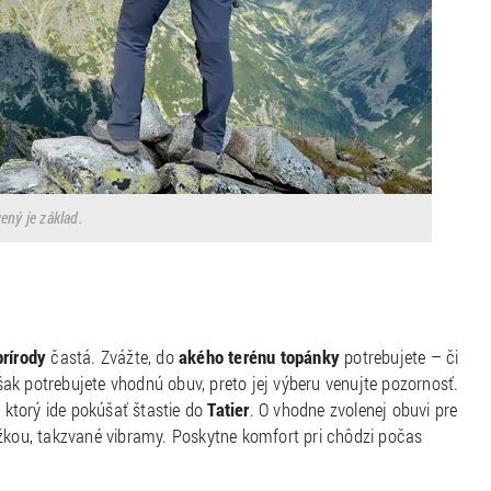
ený je základ.
rírody
častá. Zvážte, do
akého terénu topánky
potrebujete – či
šak potrebujete vhodnú obuv, preto jej výberu venujte pozornosť.
, ktorý ide pokúšať štastie do
Tatier
. O vhodne zvolenej obuvi pre
ážkou, takzvané vibramy. Poskytne komfort pri chôdzi počas