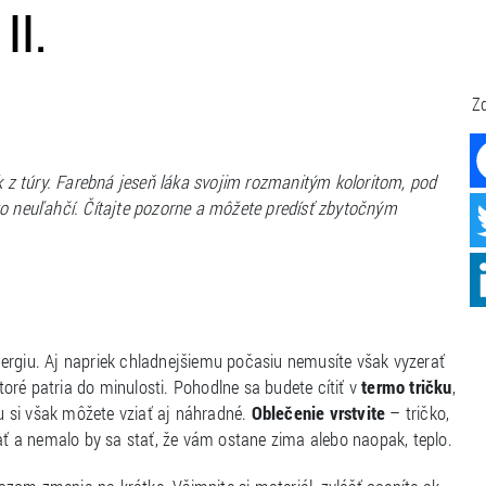
II.
Zd
ok z túry. Farebná jeseň láka svojim rozmanitým koloritom, pod
to neuľahčí. Čítajte pozorne a môžete predísť zbytočným
ergiu. Aj napriek chladnejšiemu počasiu nemusíte však vyzerať
oré patria do minulosti. Pohodlne sa budete cítiť v
termo tričku
,
tu si však môžete vziať aj náhradné.
Oblečenie vrstvite
– tričko,
 a nemalo by sa stať, že vám ostane zima alebo naopak, teplo.