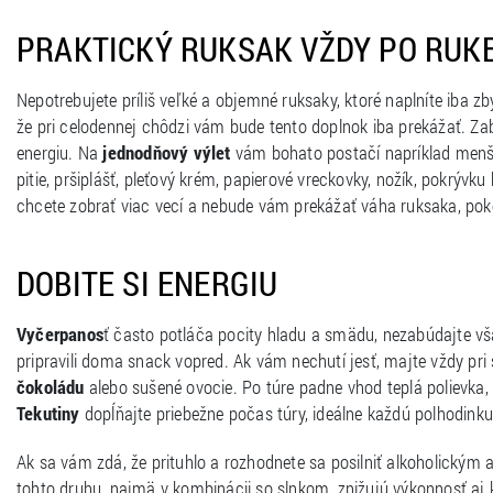
PRAKTICKÝ RUKSAK VŽDY PO RUK
Nepotrebujete príliš veľké a objemné ruksaky, ktoré naplníte iba z
že pri celodennej chôdzi vám bude tento doplnok iba prekážať. Zab
energiu. Na
jednodňový výlet
vám bohato postačí napríklad menší p
pitie, pršiplášť, pleťový krém, papierové vreckovky, nožík, pokrývku
chcete zobrať viac vecí a nebude vám prekážať váha ruksaka, pok
DOBITE SI ENERGIU
Vyčerpanos
ť často potláča pocity hladu a smädu, nezabúdajte vš
pripravili doma snack vopred. Ak vám nechutí jesť, majte vždy pr
čokoládu
alebo sušené ovocie. Po túre padne vhod teplá polievka,
Tekutiny
dopĺňajte priebežne počas túry, ideálne každú polhodinku 
Ak sa vám zdá, že prituhlo a rozhodnete sa posilniť alkoholickým a
tohto druhu, najmä v kombinácii so slnkom, znižujú výkonnosť aj