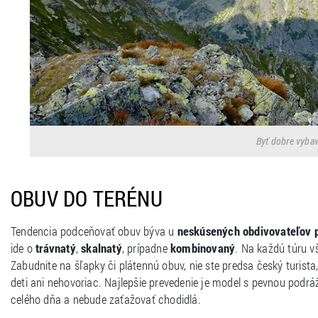
Byť dobre vybav
OBUV DO TERÉNU
Tendencia podceňovať obuv býva u
neskúsených obdivovateľov p
ide o
trávnatý
,
skalnatý
, prípadne
kombinovaný
. Na každú túru v
Zabudnite na šľapky či plátennú obuv, nie ste predsa český turista
deti ani nehovoriac. Najlepšie prevedenie je model s pevnou podr
celého dňa a nebude zaťažovať chodidlá.