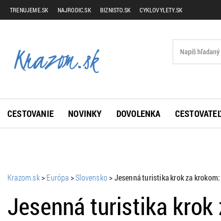
TRENUJEME.SK
NAJRODIC.SK
BIZNISTO.SK
CYKLOVYLETY.SK
CESTOVANIE
NOVINKY
DOVOLENKA
CESTOVATEĽ
Krazom.sk
>
Európa
>
Slovensko
>
Jesenná turistika krok za krokom: 
Jesenná turistika krok 