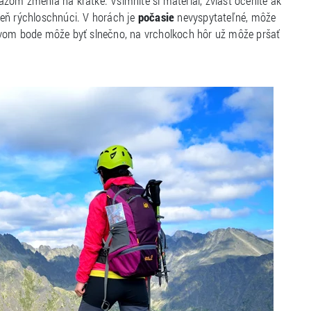
razom zmenia na krátke. Všimnite si materiál, zvlášť oceníte ak
veň rýchloschnúci. V horách je
počasie
nevyspytateľné, môže
vom bode môže byť slnečno, na vrcholkoch hôr už môže pršať