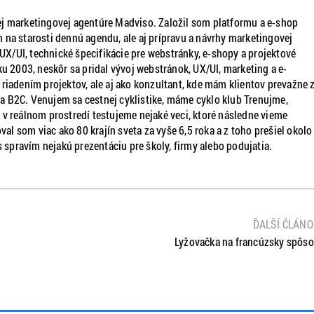
j marketingovej agentúre Madviso. Založil som platformu a e-shop
 na starosti dennú agendu, ale aj prípravu a návrhy marketingovej
, UX/UI, technické špecifikácie pre webstránky, e-shopy a projektové
ku 2003, neskôr sa pridal vývoj webstránok, UX/UI, marketing a e-
dením projektov, ale aj ako konzultant, kde mám klientov prevažne z
 B2C. Venujem sa cestnej cyklistike, máme cyklo klub Trenujme,
 v reálnom prostredí testujeme nejaké veci, ktoré následne vieme
oval som viac ako 80 krajín sveta za vyše 6,5 roka a z toho prešiel okolo
s spravím nejakú prezentáciu pre školy, firmy alebo podujatia.
ĎALŠÍ ČLÁN
Lyžovačka na francúzsky spôs