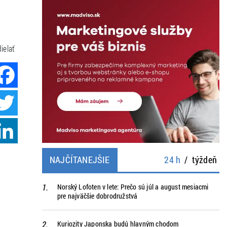
ielať
Facebook
Twitter
LinkedIn
NAJČÍTANEJŠIE
24 h
/
týždeň
Norský Lofoten v lete: Prečo sú júl a august mesiacmi
pre najväčšie dobrodružstvá
Kuriozity Japonska budú hlavným chodom