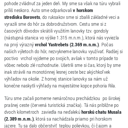
pohode zvládnuť za jeden deň. My sme sa však na túru vybrali
príliš neskoro. Auto sme odparkovali
v horskom
stredisku Borovets
, do ruksakov sme si zbalili základné veci a
vyrazili sme do hôr za dobrodružstvom. Cestu sme si z
časových dôvodov skrátili využitím lanovky tzv. gondoly
(nástupná stanica vo výške 1.315 m.n.m.), ktorá nás vyviezla
na prvý výrazný
vrchol Yastrebets (2.369 m.n.m.)
. Počas
našich výletoch do hôr, nezvykneme lanovku využívať. Radšej si
poctivo vrchol vyjdeme po svojich, avšak v tomto prípade to
vôbec nebolo zlé rozhodnutie. Ušetrili sme si čas, ktorý by sme
inak strávili na monotónnej lesnej ceste bez akýchkoľvek
výhľadov na okolie. Z hornej stanice lanovky sa nám už
konečne naskytli výhľady na majestátne kopce pohoria Rila.
Túru sme začali pomerne nenáročnou prechádzkou po širokej
prašnej ceste (červená turistická značka). Tá nás približne po
dvoch kilometroch zaviedla na neďalekú
horskú chatu Musala
(2.389 m.n.m.)
, ktorá sa nachádzala priamo pri horskom
jazere. Tu sa dalo občerstviť teplou polievkou, či čajom a