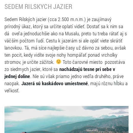
SEDEM RILSKYCH JAZIER
Sedem Rilských jazier (cca 2.500 m.n.m.) je zaujímavý
prírodný úkaz, ktorý sa určite oplatí vidieť. Dostať sa k nim sa
dá oveľa jednoduchšie ako na Musalu, preto tu treba rátať aj s
väčším počtom ľudí. Cestu k jazerám si ale opäť viete skrátiť
lanovkou. Tá, má síce najlepšie časy už dávno za sebou, avšak
ten pocit, kedy vidíte svoje nohy hompáľať ponad vrcholky
stromov, je určite zážitok.
Toto čarovné miesto pozostáva
zo siedmych jazier, ktoré sa
nachádzajú tesne pri sebe v
jednej doline
. Nie sú však priamo jedno vedľa druhého, práve
naopak.
Jazerá sú kaskádovo umiestnené
, majú rôznu hĺbku a
veľkosť.