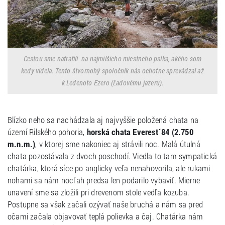
Cestou sme natrafili na najmilšieho miestneho psíka, akého som
kedy videla. Tento štvornohý spoločník nás ochotne sprevádzal až
k Ledenoto Ezero (Ľadovému jazeru).
Blízko neho sa nachádzala aj najvyššie položená chata na
území Rilského pohoria,
horská chata Everest´84 (2.750
m.n.m.)
, v ktorej sme nakoniec aj strávili noc. Malá útulná
chata pozostávala z dvoch poschodí. Viedla to tam sympatická
chatárka, ktorá síce po anglicky veľa nenahovorila, ale rukami
nohami sa nám nocľah predsa len podarilo vybaviť. Mierne
unavení sme sa zložili pri drevenom stole vedľa kozuba.
Postupne sa však začali ozývať naše bruchá a nám sa pred
očami začala objavovať teplá polievka a čaj. Chatárka nám