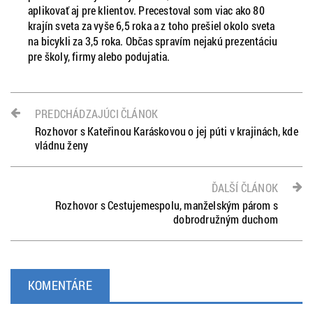
aplikovať aj pre klientov. Precestoval som viac ako 80
krajín sveta za vyše 6,5 roka a z toho prešiel okolo sveta
na bicykli za 3,5 roka. Občas spravím nejakú prezentáciu
pre školy, firmy alebo podujatia.
PREDCHÁDZAJÚCI ČLÁNOK
Rozhovor s Kateřinou Karáskovou o jej púti v krajinách, kde
vládnu ženy
ĎALŠÍ ČLÁNOK
Rozhovor s Cestujemespolu, manželským párom s
dobrodružným duchom
KOMENTÁRE