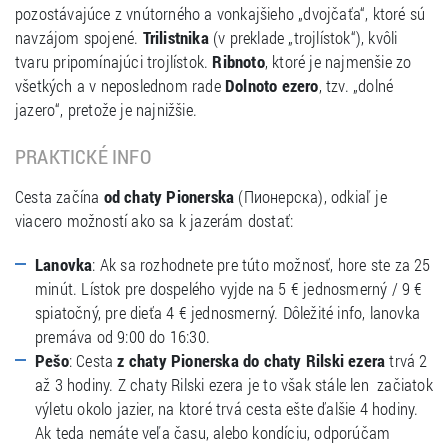
pozostávajúce z vnútorného a vonkajšieho „dvojčaťa“, ktoré sú
navzájom spojené.
Trilistnika
(v preklade „trojlístok“), kvôli
tvaru pripomínajúci trojlístok.
Ribnoto
, ktoré je najmenšie zo
všetkých a v neposlednom rade
Dolnoto ezero
, tzv. „dolné
jazero“, pretože je najnižšie.
PRAKTICKÉ INFO
Cesta začína
od chaty Pionerska
(Пионерска), odkiaľ je
viacero možností ako sa k jazerám dostať:
Lanovka
: Ak sa rozhodnete pre túto možnosť, hore ste za 25
minút. Lístok pre dospelého vyjde na 5 € jednosmerný / 9 €
spiatočný, pre dieťa 4 € jednosmerný. Dôležité info, lanovka
premáva od 9:00 do 16:30.
Pešo
: Cesta
z chaty Pionerska do chaty Rilski ezera
trvá 2
až 3 hodiny. Z chaty Rilski ezera je to však stále len začiatok
výletu okolo jazier, na ktoré trvá cesta ešte ďalšie 4 hodiny.
Ak teda nemáte veľa času, alebo kondíciu, odporúčam