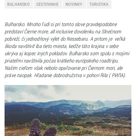
BULHARSKO
CESTOVANIE
NOVINKY
TURISTIKA
Bulharsko. Mnoho ľudí si pri tomto slove pravdepodobne
predstaví Čierne more, all inclusive dovolenku na Slnečnom
pobreží, či jednodňový výlet do Nessebaru. A pritom je veľká
škoda navštíviť iba tieto miesta, keďže táto krajina v sebe
ukrýva aj kopec iných pokladov. Bulharsko som spolu s mojimi
priateľmi navštívila počas krátkeho európskeho roadtripu.
Naším cieľom však nebolo opaľovanie pri Čiernom mori, ale
práve naopak. Hľadanie dobrodružstva v pohorí Rila ( РИЛА).