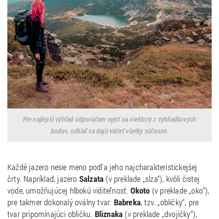
Pre najlepší výhľad odporúčam vyjsť na niektorý z vyhliadkových
bodov, odkiaľ sa dajú vidieť všetky súčasne.
Každé jazero nesie meno podľa jeho najcharakteristickejšej
črty. Napríklad, jazero
Salzata
(v preklade „slza“), kvôli čistej
vode, umožňujúcej hlbokú viditeľnosť.
Okoto
(v preklade „oko“),
pre takmer dokonalý oválny tvar.
Babreka
, tzv. „obličky“, pre
tvar pripomínajúci obličku.
Bliznaka
(v preklade „dvojičky“),