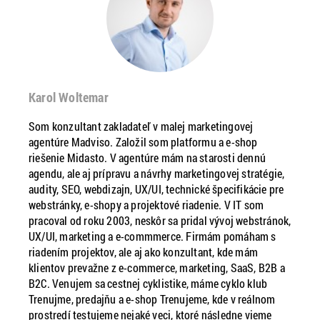
Karol Woltemar
Som konzultant zakladateľ v malej marketingovej
agentúre Madviso. Založil som platformu a e-shop
riešenie Midasto. V agentúre mám na starosti dennú
agendu, ale aj prípravu a návrhy marketingovej stratégie,
audity, SEO, webdizajn, UX/UI, technické špecifikácie pre
webstránky, e-shopy a projektové riadenie. V IT som
pracoval od roku 2003, neskôr sa pridal vývoj webstránok,
UX/UI, marketing a e-commmerce. Firmám pomáham s
riadením projektov, ale aj ako konzultant, kde mám
klientov prevažne z e-commerce, marketing, SaaS, B2B a
B2C. Venujem sa cestnej cyklistike, máme cyklo klub
Trenujme, predajňu a e-shop Trenujeme, kde v reálnom
prostredí testujeme nejaké veci, ktoré následne vieme