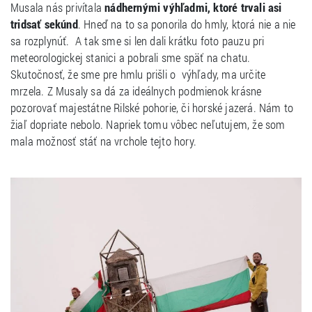
Musala nás privítala
nádhernými výhľadmi, ktoré trvali asi
tridsať sekúnd
. Hneď na to sa ponorila do hmly, ktorá nie a nie
sa rozplynúť. A tak sme si len dali krátku foto pauzu pri
meteorologickej stanici a pobrali sme späť na chatu.
Skutočnosť, že sme pre hmlu prišli o výhľady, ma určite
mrzela. Z Musaly sa dá za ideálnych podmienok krásne
pozorovať majestátne Rilské pohorie, či horské jazerá. Nám to
žiaľ dopriate nebolo. Napriek tomu vôbec neľutujem, že som
mala možnosť stáť na vrchole tejto hory.