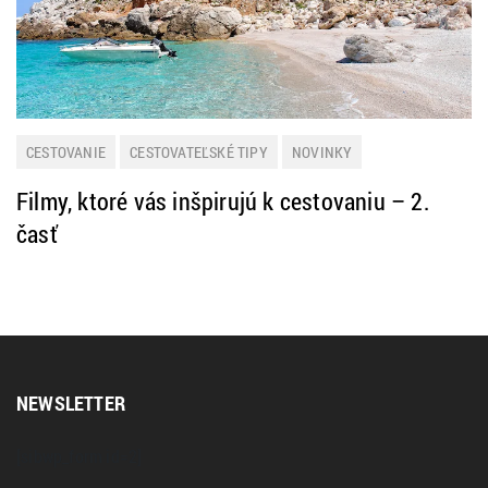
CESTOVANIE
CESTOVATEĽSKÉ TIPY
NOVINKY
Filmy, ktoré vás inšpirujú k cestovaniu – 2.
časť
NEWSLETTER
[sibwp_form id=2]