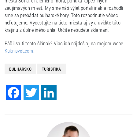
mesta Sofia, či Čierneho mora, ponúka kopec iných
zaujímavých miest. My sme náš výlet poňali inak a rozhodli
sme sa prebádať bulharské hory. Toto rozhodnutie vôbec
neľutujeme. Vycestujte na tieto miesta aj vy a uvidíte túto
krajinu z úplne iného uhla. Určite nebudete sklamaní.
Páčil sa ti tento článok? Viac ich nájdeš aj na mojom webe
.
Kuknisvet.com
BULHARSKO
TURISTIKA
Facebook
Twitter
LinkedIn