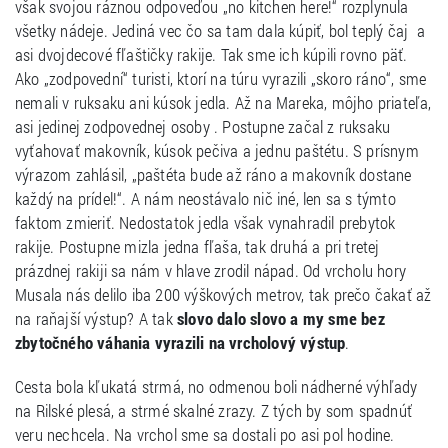
však svojou ráznou odpoveďou „no kitchen here!“ rozplynula
všetky nádeje. Jediná vec čo sa tam dala kúpiť, bol teplý čaj a
asi dvojdecové fľaštičky rakije. Tak sme ich kúpili rovno päť.
Ako „zodpovední“ turisti, ktorí na túru vyrazili „skoro ráno“, sme
nemali v ruksaku ani kúsok jedla. Až na Mareka, môjho priateľa,
asi jedinej zodpovednej osoby . Postupne začal z ruksaku
vyťahovať makovník, kúsok pečiva a jednu paštétu. S prísnym
výrazom zahlásil, „paštéta bude až ráno a makovník dostane
každý na prídel!“. A nám neostávalo nič iné, len sa s týmto
faktom zmieriť. Nedostatok jedla však vynahradil prebytok
rakije. Postupne mizla jedna fľaša, tak druhá a pri tretej
prázdnej rakiji sa nám v hlave zrodil nápad. Od vrcholu hory
Musala nás delilo iba 200 výškových metrov, tak prečo čakať až
na raňajší výstup? A tak
slovo dalo slovo a my sme bez
zbytočného váhania vyrazili na vrcholový výstup
.
Cesta bola kľukatá strmá, no odmenou boli nádherné výhľady
na Rilské plesá, a strmé skalné zrazy. Z tých by som spadnúť
veru nechcela. Na vrchol sme sa dostali po asi pol hodine.