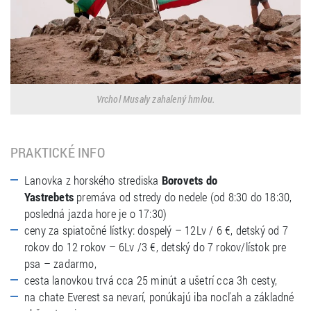
Vrchol Musaly zahalený hmlou.
PRAKTICKÉ INFO
Lanovka z horského strediska
Borovets do
Yastrebets
premáva od stredy do nedele (od 8:30 do 18:30,
posledná jazda hore je o 17:30)
ceny za spiatočné lístky: dospelý – 12Lv / 6 €, detský od 7
rokov do 12 rokov – 6Lv /3 €, detský do 7 rokov/lístok pre
psa – zadarmo,
cesta lanovkou trvá cca 25 minút a ušetrí cca 3h cesty,
na chate Everest sa nevarí, ponúkajú iba nocľah a základné