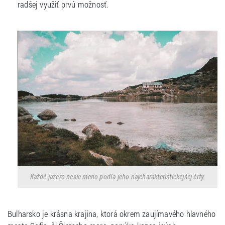
radšej využiť prvú možnosť.
Každé jazero nesie meno podľa jeho najcharakteristickejšej črty.
Bulharsko je krásna krajina, ktorá okrem zaujímavého hlavného