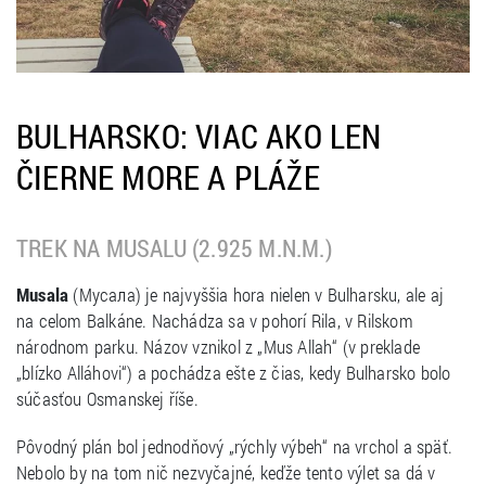
BULHARSKO: VIAC AKO LEN
ČIERNE MORE A PLÁŽE
TREK NA MUSALU (2.925 M.N.M.)
Musala
(Мусала) je najvyššia hora nielen v Bulharsku, ale aj
na celom Balkáne. Nachádza sa v pohorí Rila, v Rilskom
národnom parku. Názov vznikol z „Mus Allah“ (v preklade
„blízko Alláhovi“) a pochádza ešte z čias, kedy Bulharsko bolo
súčasťou Osmanskej říše.
Pôvodný plán bol jednodňový „rýchly výbeh“ na vrchol a späť.
Nebolo by na tom nič nezvyčajné, keďže tento výlet sa dá v