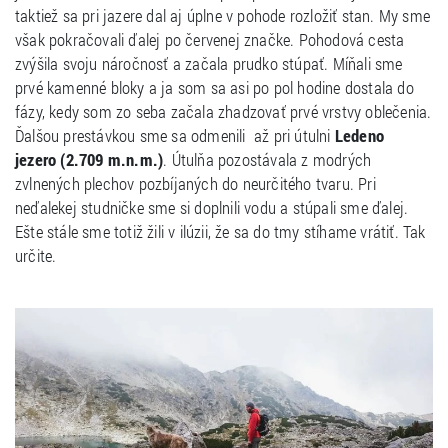
taktiež sa pri jazere dal aj úplne v pohode rozložiť stan. My sme
však pokračovali ďalej po červenej značke. Pohodová cesta
zvýšila svoju náročnosť a začala prudko stúpať. Míňali sme
prvé kamenné bloky a ja som sa asi po pol hodine dostala do
fázy, kedy som zo seba začala zhadzovať prvé vrstvy oblečenia.
Ďalšou prestávkou sme sa odmenili až pri útulni
Ledeno
jezero (2.709 m.n.m.)
. Útulňa pozostávala z modrých
zvlnených plechov pozbíjaných do neurčitého tvaru. Pri
neďalekej studničke sme si doplnili vodu a stúpali sme ďalej.
Ešte stále sme totiž žili v ilúzii, že sa do tmy stíhame vrátiť. Tak
určite.