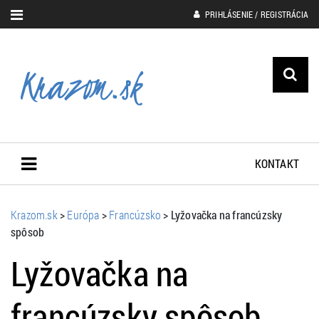
PRIHLÁSENIE / REGISTRÁCIA
KONTAKT
Krazom.sk
>
Európa
>
Francúzsko
>
Lyžovačka na francúzsky
spôsob
Lyžovačka na
francúzsky spôsob