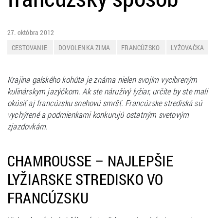
27. októbra 2012
CESTOVANIE
DOVOLENKA ZIMA
FRANCÚZSKO
LYŽOVAČKA
ZIMNÁ DOVOLENKA
Krajina galského kohúta je známa nielen svojím vycibreným
kulinárskym jazýčkom. Ak ste náruživý lyžiar, určite by ste mali
okúsiť aj francúzsku snehovú smršť. Francúzske strediská sú
vychýrené a podmienkami konkurujú ostatným svetovým
zjazdovkám.
CHAMROUSSE – NAJLEPŠIE
LYŽIARSKE STREDISKO VO
FRANCÚZSKU