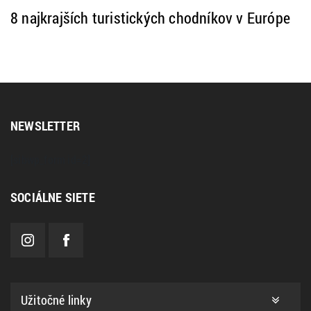
ŠPANIELSKO
TALIANSKO
TIP NA VÝLET
ZAHRANIČIE
8 najkrajších turistických chodníkov v Európe
NEWSLETTER
[sibwp_form id=2]
SOCIÁLNE SIETE
Užitočné linky