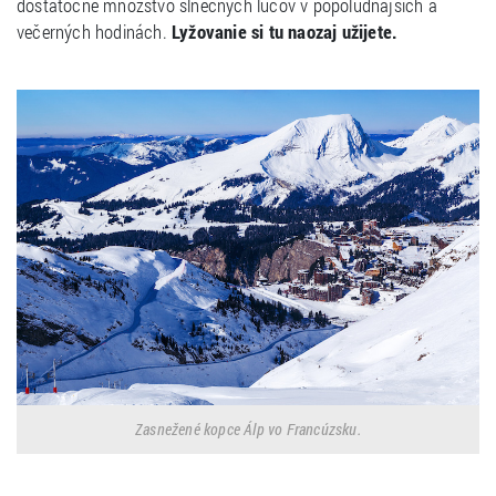
dostatočné množstvo slnečných lúčov v popoludňajších a
večerných hodinách.
Lyžovanie si tu naozaj užijete.
Zasnežené kopce Álp vo Francúzsku.