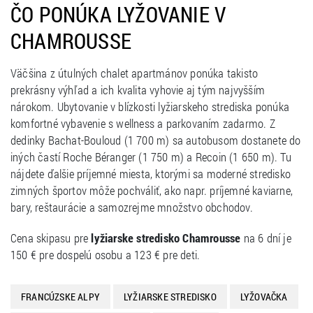
ČO PONÚKA LYŽOVANIE V
CHAMROUSSE
Väčšina z útulných chalet apartmánov ponúka takisto
prekrásny výhľad a ich kvalita vyhovie aj tým najvyšším
nárokom. Ubytovanie v blízkosti lyžiarskeho strediska ponúka
komfortné vybavenie s wellness a parkovaním zadarmo. Z
dedinky Bachat-Bouloud (1 700 m) sa autobusom dostanete do
iných častí Roche Béranger (1 750 m) a Recoin (1 650 m). Tu
nájdete ďalšie príjemné miesta, ktorými sa moderné stredisko
zimných športov môže pochváliť, ako napr. príjemné kaviarne,
bary, reštaurácie a samozrejme množstvo obchodov.
Cena skipasu pre
lyžiarske stredisko Chamrousse
na 6 dní je
150 € pre dospelú osobu a 123 € pre deti.
FRANCÚZSKE ALPY
LYŽIARSKE STREDISKO
LYŽOVAČKA