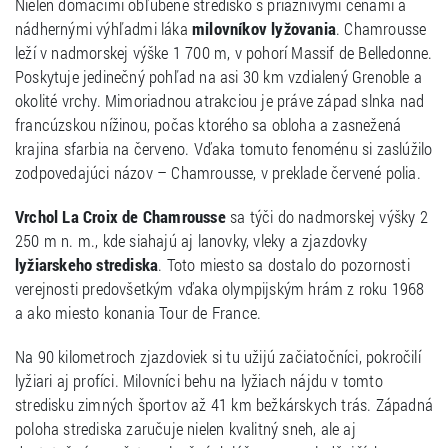
Nielen domácimi obľúbené stredisko s priaznivými cenami a
nádhernými výhľadmi láka
milovníkov lyžovania
. Chamrousse
leží v nadmorskej výške 1 700 m, v pohorí Massif de Belledonne.
Poskytuje jedinečný pohľad na asi 30 km vzdialený Grenoble a
okolité vrchy. Mimoriadnou atrakciou je práve západ slnka nad
francúzskou nížinou, počas ktorého sa obloha a zasnežená
krajina sfarbia na červeno. Vďaka tomuto fenoménu si zaslúžilo
zodpovedajúci názov – Chamrousse, v preklade červené polia.
Vrchol La Croix de Chamrousse
sa týči do nadmorskej výšky 2
250 m n. m., kde siahajú aj lanovky, vleky a zjazdovky
lyžiarskeho strediska
. Toto miesto sa dostalo do pozornosti
verejnosti predovšetkým vďaka olympijským hrám z roku 1968
a ako miesto konania Tour de France.
Na 90 kilometroch zjazdoviek si tu užijú začiatočníci, pokročilí
lyžiari aj profíci. Milovníci behu na lyžiach nájdu v tomto
stredisku zimných športov až 41 km bežkárskych trás. Západná
poloha strediska zaručuje nielen kvalitný sneh, ale aj