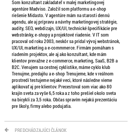
Som konzultant zakladateľ v malej marketingovej
agentúre Madviso. Založil som platformu a e-shop
riešenie Midasto. V agentúre mám na starosti dennú
agendu, ale aj prípravu a návrhy marketingovej stratégie,
audity, SEO, webdizajn, UX/UI, technické špecifikácie pre
webstránky, e-shopy a projektové riadenie. V IT som
pracoval od roku 2003, neskôr sa pridal vývoj webstránok,
UX/UI, marketing a e-commmerce. Firmám pomáham s
riadením projektov, ale aj ako konzultant, kde mám
klientov prevažne z e-commerce, marketing, SaaS, B2B a
B2C. Venujem sa cestnej cyklistike, máme cyklo klub
Trenujme, predajňu a e-shop Trenujeme, kde v reálnom
prostredí testujeme nejaké veci, ktoré následne vieme
aplikovať aj pre klientov. Precestoval som viac ako 80
krajín sveta za vyše 6,5 roka a z toho prešiel okolo sveta
na bicykli za 3,5 roka. Občas spravím nejakú prezentáciu
pre školy, firmy alebo podujatia.
PREDCHÁDZAJÚCI ČLÁNOK