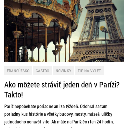
FRANCÚZSKO
GASTRO
NOVINKY
TIP NA VÝLET
Ako môžete stráviť jeden deň v Paríži?
Takto!
Paríž nepobeháte poriadne ani za týždeň. Odohral sa tam
poriadny kus histórie a všetky budovy, mosty, múzeá, uličky
jednoducho nenavštívite. Ak máte na Paríž čo i len 24 hodín,