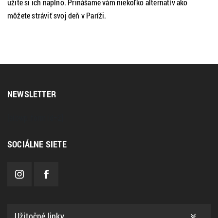
užite si ich naplno. Prinášame vám niekoľko alternatív ako
môžete stráviť svoj deň v Paríži.
NEWSLETTER
[sibwp_form id=2]
SOCIÁLNE SIETE
Užitočné linky