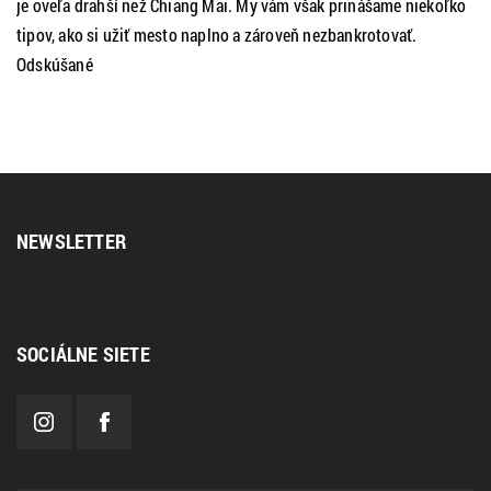
je oveľa drahší než Chiang Mai. My vám však prinášame niekoľko
tipov, ako si užiť mesto naplno a zároveň nezbankrotovať.
Odskúšané
NEWSLETTER
[sibwp_form id=2]
SOCIÁLNE SIETE