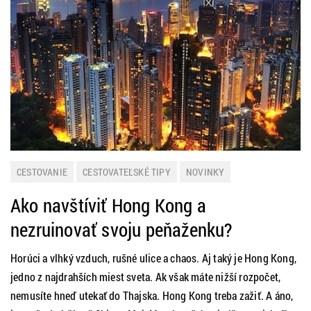
CESTOVANIE
CESTOVATEĽSKÉ TIPY
NOVINKY
Ako navštíviť Hong Kong a
nezruinovať svoju peňaženku?
Horúci a vlhký vzduch, rušné ulice a chaos. Aj taký je Hong Kong,
jedno z najdrahších miest sveta. Ak však máte nižší rozpočet,
nemusíte hneď utekať do Thajska. Hong Kong treba zažiť. A áno,