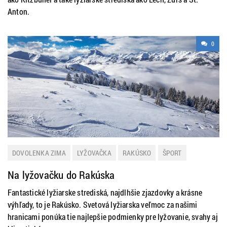
Anton.
0
DOVOLENKA ZIMA
LYŽOVAČKA
RAKÚSKO
ŠPORT
ZAHRANIČIE
ZIMNÁ DOVOLENKA
Na lyžovačku do Rakúska
Fantastické lyžiarske strediská, najdlhšie zjazdovky a krásne
výhľady, to je Rakúsko. Svetová lyžiarska veľmoc za našimi
hranicami ponúka tie najlepšie podmienky pre lyžovanie, svahy aj