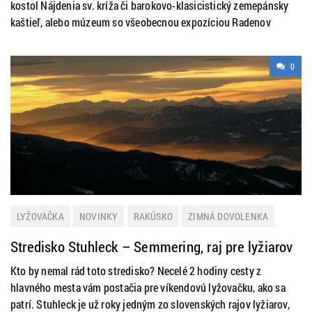
kostol Nájdenia sv. kríža či barokovo-klasicistický zemepánsky
kaštieľ, alebo múzeum so všeobecnou expozíciou Radenov
0
LYŽOVAČKA
NOVINKY
RAKÚSKO
ZIMNÁ DOVOLENKA
Stredisko Stuhleck – Semmering, raj pre lyžiarov
Kto by nemal rád toto stredisko? Necelé 2 hodiny cesty z
hlavného mesta vám postačia pre víkendovú lyžovačku, ako sa
patrí. Stuhleck je už roky jedným zo slovenských rajov lyžiarov,