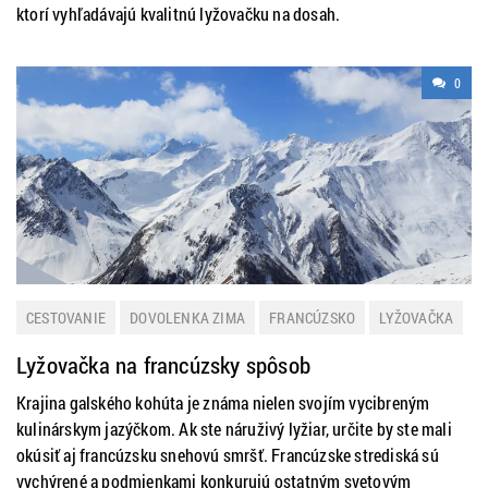
ktorí vyhľadávajú kvalitnú lyžovačku na dosah.
0
CESTOVANIE
DOVOLENKA ZIMA
FRANCÚZSKO
LYŽOVAČKA
ZIMNÁ DOVOLENKA
Lyžovačka na francúzsky spôsob
Krajina galského kohúta je známa nielen svojím vycibreným
kulinárskym jazýčkom. Ak ste náruživý lyžiar, určite by ste mali
okúsiť aj francúzsku snehovú smršť. Francúzske strediská sú
vychýrené a podmienkami konkurujú ostatným svetovým