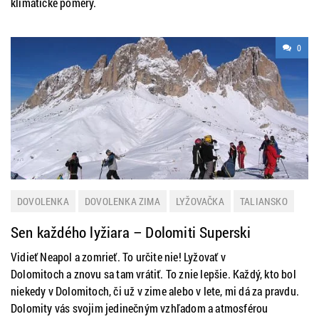
klimatické pomery.
0
DOVOLENKA
DOVOLENKA ZIMA
LYŽOVAČKA
TALIANSKO
ZIMNÁ DOVOLENKA
Sen každého lyžiara – Dolomiti Superski
Vidieť Neapol a zomrieť. To určite nie! Lyžovať v
Dolomitoch a znovu sa tam vrátiť. To znie lepšie. Každý, kto bol
niekedy v Dolomitoch, či už v zime alebo v lete, mi dá za pravdu.
Dolomity vás svojim jedinečným vzhľadom a atmosférou