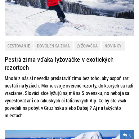
CESTOVANIE
DOVOLENKA ZIMA
LYŽOVAČKA
NOVINKY
PRAKTICKÉ INFORMÁCIE
TIP NA VÝLET
ZAHRANIČIE
Pestrá zima vďaka lyžovačke v exotických
ZIMNÁ DOVOLENKA
rezortoch
Mnohí z nás si nevedia predstaviť zimu bez toho, aby aspoň raz
nestáli na lyžiach. Máme svoje overené rezorty, do ktorých sa radi
vraciame. Slováci síce lyžujú najmä na Slovensku, no neboja sa
vycestovať ani do rakúskych či talianskych Álp. Čo by ste však
povedali na pobyt v Gruzínsku alebo Dubaji? Aj na takýchto
miestach
0