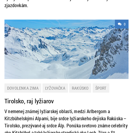
zjazdovkám.
0
DOVOLENKA ZIMA
LYŽOVAČKA
RAKÚSKO
ŠPORT
ZAHRANIČIE
ZIMNÁ DOVOLENKA
Tirolsko, raj lyžiarov
V nemenej známej lyžiarskej oblasti, medzi Arlbergom a
Kitzbühelskými Alpami, bije srdce lyžiarskeho dejiska Rakúska –
Tirolsko, prezývané aj srdce Álp. Ponúka svetovo známe celebrity
ako Kitzbühel a také lyžiarske strediská ako Lech, Zürs a St.