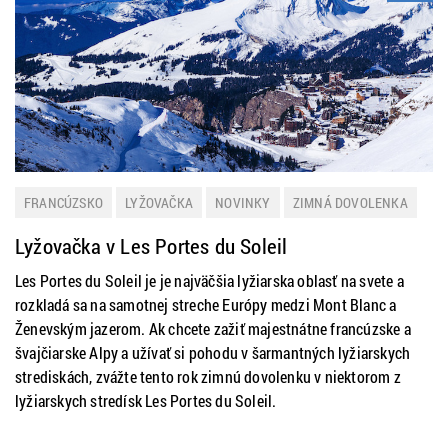
FRANCÚZSKO
LYŽOVAČKA
NOVINKY
ZIMNÁ DOVOLENKA
Lyžovačka v Les Portes du Soleil
Les Portes du Soleil je je najväčšia lyžiarska oblasť na svete a
rozkladá sa na samotnej streche Európy medzi Mont Blanc a
Ženevským jazerom. Ak chcete zažiť majestnátne francúzske a
švajčiarske Alpy a užívať si pohodu v šarmantných lyžiarskych
strediskách, zvážte tento rok zimnú dovolenku v niektorom z
lyžiarskych stredísk Les Portes du Soleil.