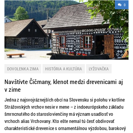
0
DOVOLENKA ZIMA
HISTÓRIA A KULTÚRA
LYŽOVAČKA
SLOVENSKO
Navštívte Čičmany, klenot medzi drevenicami aj
v zime
Jedna z najsvojráznejších obcí na Slovensku si polohu v kotline
Strážovských vrchov nesie v mene – z indoeurópskeho základu
šmrncnutého do staroslovienčiny má význam usadlosť vo
vrchoch alias Vrchovany. Kto ešte nemal tú česť obdivovať
charakteristické drevenice s ornamentálnou výzdobou, barokový