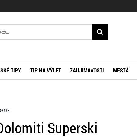
SKÉ TIPY
TIP NA VÝLET
ZAUJÍMAVOSTI
MESTÁ
perski
Dolomiti Superski