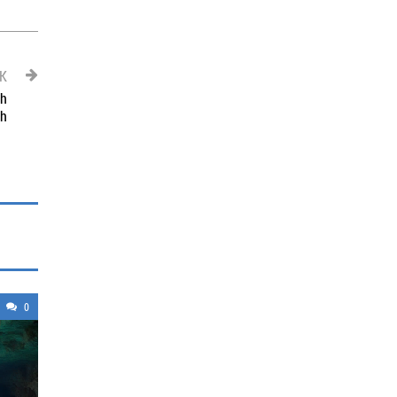
OK
ch
ch
0