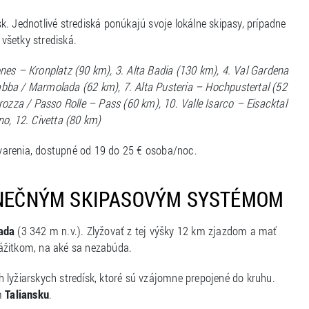
. Jednotlivé strediská ponúkajú svoje lokálne skipasy, prípadne
e všetky strediská.
nes – Kronplatz (90 km), 3. Alta Badia (130 km), 4. Val Gardena
Arabba / Marmolada (62 km), 7. Alta Pusteria – Hochpustertal (52
rozza / Passo Rolle – Pass (60 km), 10. Valle Isarco – Eisacktal
o, 12. Civetta (80 km)
renia, dostupné od 19 do 25 € osoba/noc.
DINEČNÝM SKIPASOVÝM SYSTÉMOM
ada
(3 342 m n.v.). Zlyžovať z tej výšky 12 km zjazdom a mať
ážitkom, na aké sa nezabúda.
h lyžiarskych stredísk, ktoré sú vzájomne prepojené do kruhu.
om
Taliansku
.