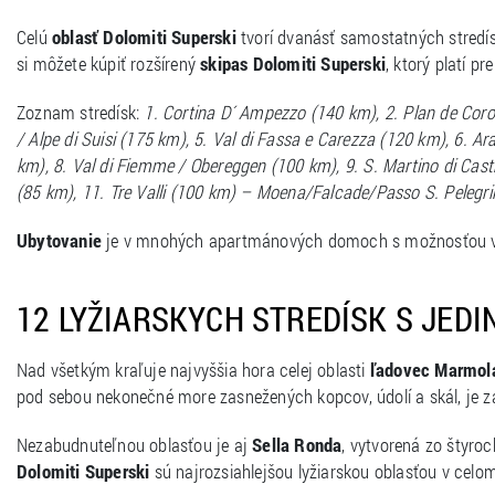
Celú
oblasť Dolomiti Superski
tvorí dvanásť samostatných stredísk
si môžete kúpiť rozšírený
skipas Dolomiti Superski
, ktorý platí pr
Zoznam stredísk:
1. Cortina D´ Ampezzo (140 km), 2. Plan de Coro
/ Alpe di Suisi (175 km), 5. Val di Fassa e Carezza (120 km), 6. 
km), 8. Val di Fiemme / Obereggen (100 km), 9. S. Martino di Cast
(85 km), 11. Tre Valli (100 km) – Moena/Falcade/Passo S. Pelegrin
Ubytovanie
je v mnohých apartmánových domoch s možnosťou va
12 LYŽIARSKYCH STREDÍSK S JE
Nad všetkým kraľuje najvyššia hora celej oblasti
ľadovec Marmol
pod sebou nekonečné more zasnežených kopcov, údolí a skál, je z
Nezabudnuteľnou oblasťou je aj
Sella Ronda
, vytvorená zo štyroc
Dolomiti Superski
sú najrozsiahlejšou lyžiarskou oblasťou v cel