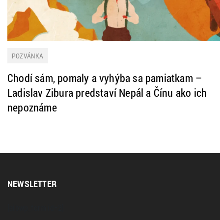
POZVÁNKA
Chodí sám, pomaly a vyhýba sa pamiatkam –
Ladislav Zibura predstaví Nepál a Čínu ako ich
nepoznáme
NEWSLETTER
[sibwp_form id=2]