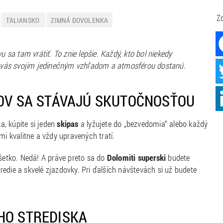
Zd
TALIANSKO
ZIMNÁ DOVOLENKA
u sa tam vrátiť. To znie lepšie. Každý, kto bol niekedy
ity vás svojim jedinečným vzhľadom a atmosférou dostanú.
ROV SA STÁVAJÚ SKUTOČNOSŤOU
sa, kúpite si jeden
skipas
a lyžujete do „bezvedomia“ alebo každý
 kvalitne a vždy upravených tratí.
všetko. Nedá! A práve preto sa do
Dolomiti superski
budete
stredie a skvelé zjazdovky. Pri ďalších návštevách si už budete
HO STREDISKA