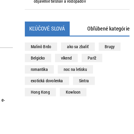
objavenie tiesňav a vodopádov
KĽÚČOVÉ SLOVÁ
Obľúbené kategórie
Malinô Brdo
ako sa zbaliť
Brugy
Belgicko
víkend
Paríž
romantika
noc na letisku
exotická dovolenka
Sintra
Hong Kong
Kowloon
 e-