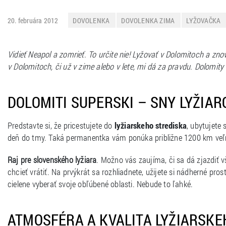
20. februára 2012
DOVOLENKA
DOVOLENKA ZIMA
LYŽOVAČKA
Vidieť Neapol a zomrieť. To určite nie! Lyžovať v Dolomitoch a znov
v Dolomitoch, či už v zime alebo v lete, mi dá za pravdu. Dolom
DOLOMITI SUPERSKI – SNY LYŽIA
Predstavte si, že pricestujete do
lyžiarskeho strediska
, ubytujete 
deň do tmy. Taká permanentka vám ponúka približne 1200 km veľmi
Raj pre slovenského lyžiara
. Možno vás zaujíma, či sa dá zjazdiť 
chcieť vrátiť. Na prvýkrát sa rozhliadnete, užijete si nádherné pro
cielene vyberať svoje obľúbené oblasti. Nebude to ľahké.
ATMOSFÉRA A KVALITA LYŽIARSKE