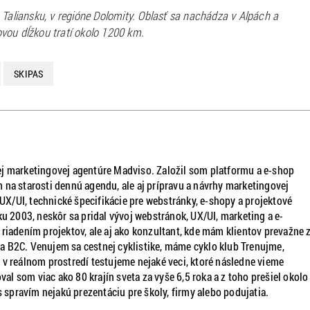
 Taliansku, v regióne Dolomity. Oblasť sa nachádza v Alpách a
vou dĺžkou tratí okolo 1200 km.
SKIPAS
j marketingovej agentúre Madviso. Založil som platformu a e-shop
 na starosti dennú agendu, ale aj prípravu a návrhy marketingovej
, UX/UI, technické špecifikácie pre webstránky, e-shopy a projektové
ku 2003, neskôr sa pridal vývoj webstránok, UX/UI, marketing a e-
dením projektov, ale aj ako konzultant, kde mám klientov prevažne z
 B2C. Venujem sa cestnej cyklistike, máme cyklo klub Trenujme,
 v reálnom prostredí testujeme nejaké veci, ktoré následne vieme
oval som viac ako 80 krajín sveta za vyše 6,5 roka a z toho prešiel okolo
s spravím nejakú prezentáciu pre školy, firmy alebo podujatia.