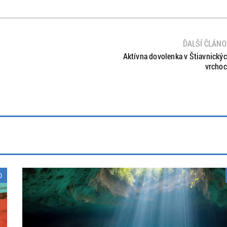
ĎALŠÍ ČLÁN
Aktívna dovolenka v Štiavnický
vrcho
0