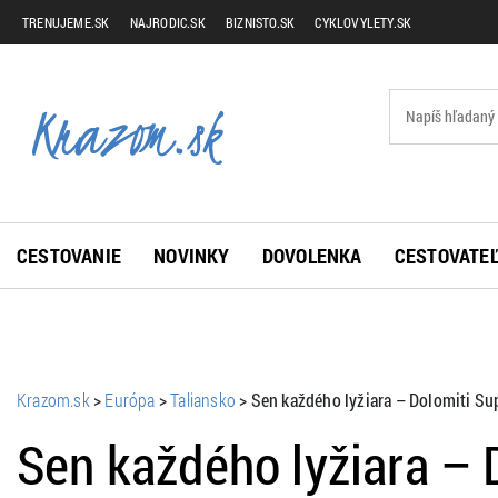
TRENUJEME.SK
NAJRODIC.SK
BIZNISTO.SK
CYKLOVYLETY.SK
CESTOVANIE
NOVINKY
DOVOLENKA
CESTOVATEĽ
Krazom.sk
>
Európa
>
Taliansko
>
Sen každého lyžiara – Dolomiti Su
Sen každého lyžiara – 