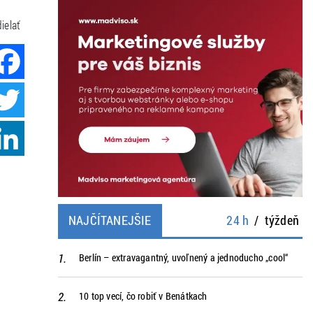
ielať
Facebook
Twitter
LinkedIn
NAJČÍTANEJŠIE
24 h
/
týždeň
Berlín – extravagantný, uvoľnený a jednoducho „cool“
10 top vecí, čo robiť v Benátkach