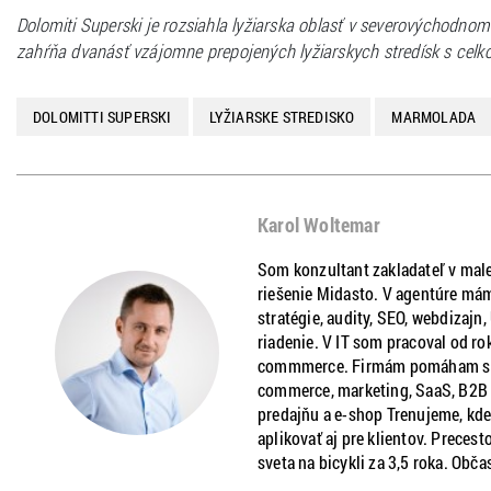
Dolomiti Superski je rozsiahla lyžiarska oblasť v severovýchodnom
zahŕňa dvanásť vzájomne prepojených lyžiarskych stredísk s celko
DOLOMITTI SUPERSKI
LYŽIARSKE STREDISKO
MARMOLADA
Karol Woltemar
Som konzultant zakladateľ v male
riešenie Midasto. V agentúre mám
stratégie, audity, SEO, webdizajn
riadenie. V IT som pracoval od ro
commmerce. Firmám pomáham s ria
commerce, marketing, SaaS, B2B a
predajňu a e-shop Trenujeme, kde
aplikovať aj pre klientov. Precest
sveta na bicykli za 3,5 roka. Obča