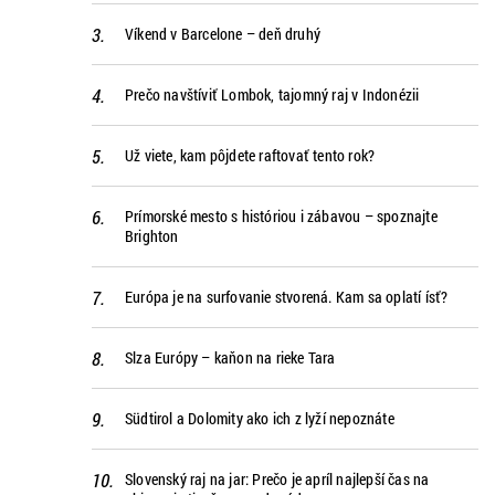
Víkend v Barcelone – deň druhý
Prečo navštíviť Lombok, tajomný raj v Indonézii
Už viete, kam pôjdete raftovať tento rok?
Prímorské mesto s históriou i zábavou – spoznajte
Brighton
Európa je na surfovanie stvorená. Kam sa oplatí ísť?
Slza Európy – kaňon na rieke Tara
Südtirol a Dolomity ako ich z lyží nepoznáte
Slovenský raj na jar: Prečo je apríl najlepší čas na