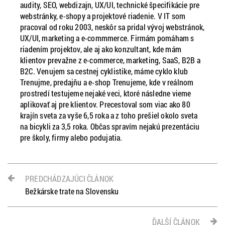
audity, SEO, webdizajn, UX/UI, technické špecifikácie pre
webstránky, e-shopy a projektové riadenie. V IT som
pracoval od roku 2003, neskôr sa pridal vývoj webstránok,
UX/UI, marketing a e-commmerce. Firmám pomáham s
riadením projektov, ale aj ako konzultant, kde mám
klientov prevažne z e-commerce, marketing, SaaS, B2B a
B2C. Venujem sa cestnej cyklistike, máme cyklo klub
Trenujme, predajňu a e-shop Trenujeme, kde v reálnom
prostredí testujeme nejaké veci, ktoré následne vieme
aplikovať aj pre klientov. Precestoval som viac ako 80
krajín sveta za vyše 6,5 roka a z toho prešiel okolo sveta
na bicykli za 3,5 roka. Občas spravím nejakú prezentáciu
pre školy, firmy alebo podujatia.
PREDCHÁDZAJÚCI ČLÁNOK
Bežkárske trate na Slovensku
ĎALŠÍ ČLÁNOK