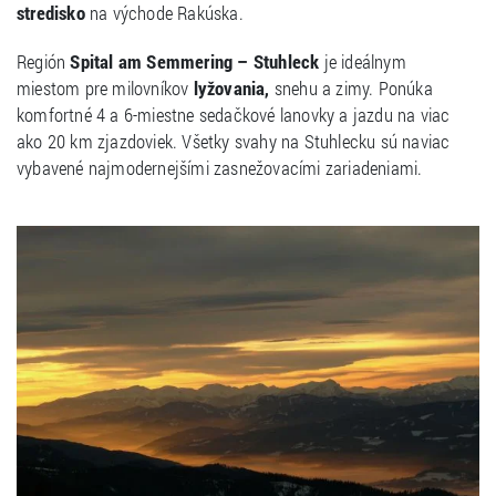
stredisko
na východe Rakúska.
Región
Spital am Semmering – Stuhleck
je ideálnym
miestom pre milovníkov
lyžovania,
snehu a zimy. Ponúka
komfortné 4 a 6-miestne sedačkové lanovky a jazdu na viac
ako 20 km zjazdoviek. Všetky svahy na Stuhlecku sú naviac
vybavené najmodernejšími zasnežovacími zariadeniami.