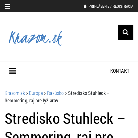
PRIHLÁSENIE / REGISTRÁCIA
KONTAKT
Krazom.sk
>
Európa
>
Rakúsko
>
Stredisko Stuhleck –
Semmering, raj pre lyžiarov
Stredisko Stuhleck –
Semmering, raj pre