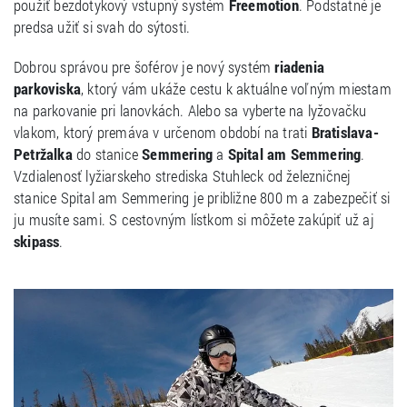
použiť bezdotykový vstupný systém
Freemotion
. Podstatné je
predsa užiť si svah do sýtosti.
Dobrou správou pre šoférov je nový systém
riadenia
parkoviska
, ktorý vám ukáže cestu k aktuálne voľným miestam
na parkovanie pri lanovkách. Alebo sa vyberte na lyžovačku
vlakom, ktorý premáva v určenom období na trati
Bratislava-
Petržalka
do stanice
Semmering
a
Spital am Semmering
.
Vzdialenosť lyžiarskeho strediska Stuhleck od železničnej
stanice Spital am Semmering je približne 800 m a zabezpečiť si
ju musíte sami. S cestovným lístkom si môžete zakúpiť už aj
skipass
.