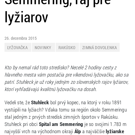
lyžiarov
26. decembra 2015
LYŽOVAČKA
NOVINKY
RAKÚSKO
ZIMNÁ DOVOLENKA
Kto by nemal rád toto stredisko? Necelé 2 hodiny cesty z
hlavného mesta vám postačia pre víkendovú lyžovačku, ako sa
patrí. Stuhleck je už roky jedným zo slovenských rajov lyžiarov,
ktorí vyhľadávajú kvalitnú lyžovačku na dosah.
Vedeli ste, že
Stuhleck
bol prvý kopec, na ktorý v roku 1891
vystúpili na lyžiach? Vďaka tomu sa región okolo Semmeringu
stal jedným z prvých stredísk zimných športov v Rakúsku.
Stuhleck pri obci
Spital am Semmering
je so svojimi 1.783 m
najvyšší vrch na východnom okraji
Álp
a najväčšie
lyžiarske