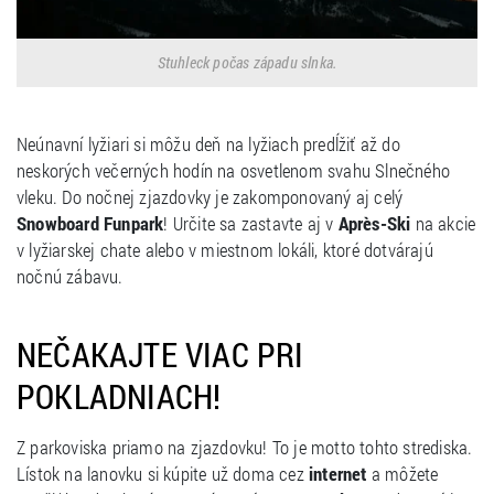
Stuhleck počas západu slnka.
Neúnavní lyžiari si môžu deň na lyžiach predĺžiť až do
neskorých večerných hodín na osvetlenom svahu Slnečného
vleku. Do nočnej zjazdovky je zakomponovaný aj celý
Snowboard Funpark
! Určite sa zastavte aj v
Après-Ski
na akcie
v lyžiarskej chate alebo v miestnom lokáli, ktoré dotvárajú
nočnú zábavu.
NEČAKAJTE VIAC PRI
POKLADNIACH!
Z parkoviska priamo na zjazdovku! To je motto tohto strediska.
Lístok na lanovku si kúpite už doma cez
internet
a môžete