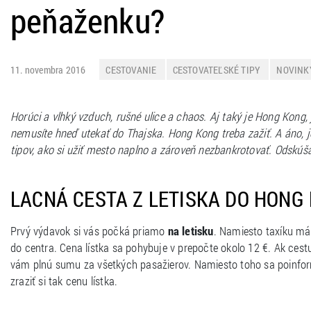
peňaženku?
11. novembra 2016
CESTOVANIE
CESTOVATEĽSKÉ TIPY
NOVINK
Horúci a vlhký vzduch, rušné ulice a chaos. Aj taký je Hong Kong,
nemusíte hneď utekať do Thajska. Hong Kong treba zažiť. A áno, 
tipov, ako si užiť mesto naplno a zároveň nezbankrotovať. Odskúša
LACNÁ CESTA Z LETISKA DO HONG
Prvý výdavok si vás počká priamo
na letisku
. Namiesto taxíku mát
do centra. Cena lístka sa pohybuje v prepočte okolo 12 €. Ak cest
vám plnú sumu za všetkých pasažierov. Namiesto toho sa poinfor
zraziť si tak cenu lístka.