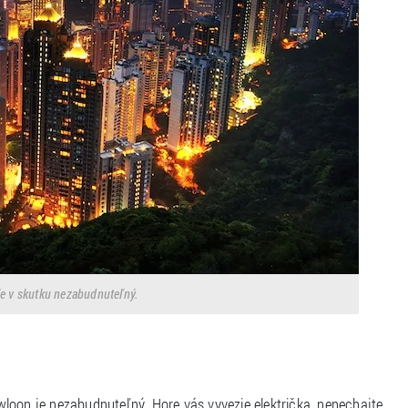
e v skutku nezabudnuteľný.
loon je nezabudnuteľný. Hore vás vyvezie električka, nenechajte