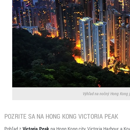
Výhľad na nočný Hong Kong j
POZRITE SA NA HONG KONG VICTORIA PEAK
Pohľad z
Victoria Peak
na Hong Kong city, Victoria Harbour a Kow