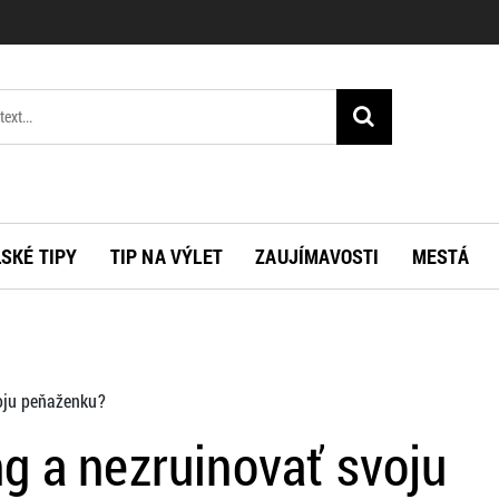
SKÉ TIPY
TIP NA VÝLET
ZAUJÍMAVOSTI
MESTÁ
voju peňaženku?
g a nezruinovať svoju