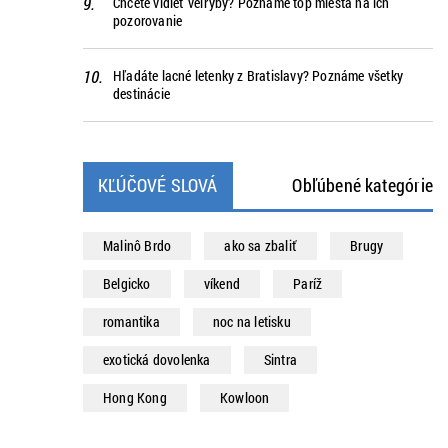
Chcete vidieť veľryby? Poznáme top miesta na ich
pozorovanie
Hľadáte lacné letenky z Bratislavy? Poznáme všetky
destinácie
KĽÚČOVÉ SLOVÁ
Obľúbené kategórie
Malinô Brdo
ako sa zbaliť
Brugy
Belgicko
víkend
Paríž
romantika
noc na letisku
exotická dovolenka
Sintra
Hong Kong
Kowloon