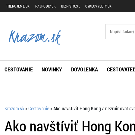
TRENUJEME.SK
NAJRODIC.SK
BIZNISTO.SK
CYKLOVYLETY.SK
CESTOVANIE
NOVINKY
DOVOLENKA
CESTOVATEĽ
Krazom.sk
>
Cestovanie
>
Ako navštíviť Hong Kong a nezruinovať s
Ako navštíviť Hong Kon