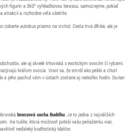
ých figurín a 360° vyhliadkovou terasou, samozrejme, pokiaľ
 atrakcií a rozhodne veľa ušetríte.
 si zoberte autobus priamo na vrchol. Cesta trvá dlhšie, ale je
obchodov, ale aj skvelé trhoviská s exotickým ovocím či rybami.
 nazývajú kráľom ovocia. Vraví sa, že smrdí ako peklo a chutí
lo a jeho pachuť vám v ústach zostane aj niekoľko hodín. Durian
obrovská
bronzová socha Buddhu
. Je to jedna z najväčších
om. Asi tušíte, ktorá možnosť poteší vašu peňaženku viac.
vštíviť neďaleký budhistický kláštor.