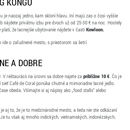
NG KONGU
je naozaj jedno, kam skloní hlavu. Iní majú zas o čosi vyššie
bnb nájdete privátnu izbu pre dvoch už od 25-30 € na noc. Hostely
platí, že lacnejšie ubytovanie nájdete v
časti
Kowloon.
n ide o zaľudnené mesto, s priestorom sa šetrí.
NE A DOBRE
 V reštaurácii na úrovni sa dobre najete za
približne 10 €
. Čo je
d sieť Café de Coral ponúka chutné a mimoriadne lacné jedlo.
ase obeda. Všímajte si aj nápisy ako „food stalls“ alebo
e aj to, že je to medzinárodné mesto, a teda nie ste odkázaní
Je tu však aj mnoho indických, vietnamských, indonézskych,