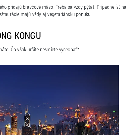
tkého pridajú bravčové mäso. Treba sa vždy pýtať. Prípadne ísť na
 reštaurácie majú vždy aj vegetariánsku ponuku.
HONG KONGU
máte. Čo však určite nesmiete vynechať?