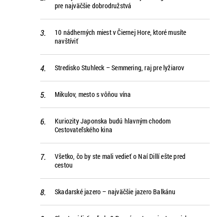
pre najväčšie dobrodružstvá
10 nádherných miest v Čiernej Hore, ktoré musíte
navštíviť
Stredisko Stuhleck – Semmering, raj pre lyžiarov
Mikulov, mesto s vôňou vína
Kuriozity Japonska budú hlavným chodom
Cestovateľského kina
Všetko, čo by ste mali vedieť o Naí Dillí ešte pred
cestou
Skadarské jazero – najväčšie jazero Balkánu