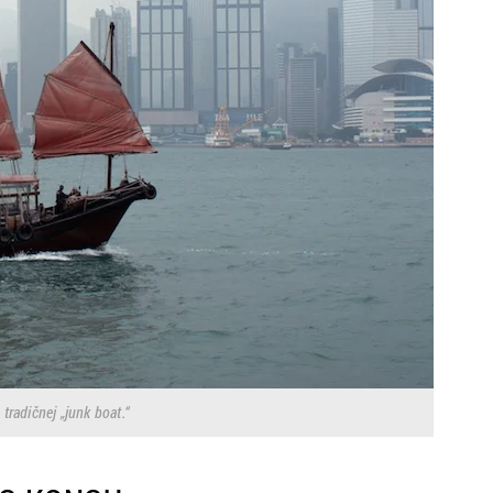
tradičnej „junk boat.“