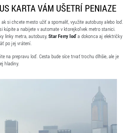
US KARTA VÁM UŠETRÍ PENIAZE
ak si chcete mesto užiť a spomaliť, využite autobusy alebo loď.
 si kúpite a nabijete v automate v ktorejkoľvek metro stanici.
ky linky metra, autobusy,
Star Ferry loď
a dokonca aj električky
ť po jej vrátení.
e na prepravu loď. Cesta bude síce trvať trochu dlhšie, ale je
j hladiny.