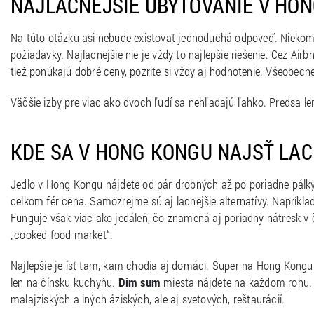
NAJLACNEJŠIE UBYTOVANIE V HO
Na túto otázku asi nebude existovať jednoduchá odpoveď. Niekomu 
požiadavky. Najlacnejšie nie je vždy to najlepšie riešenie. Cez Air
tiež ponúkajú dobré ceny, pozrite si vždy aj hodnotenie. Všeobecne 
Väčšie izby pre viac ako dvoch ľudí sa nehľadajú ľahko. Predsa le
KDE SA V HONG KONGU NAJSŤ LAC
Jedlo v Hong Kongu nájdete od pár drobných až po poriadne pálky.
celkom fér cena. Samozrejme sú aj lacnejšie alternatívy. Napríkla
Funguje však viac ako jedáleň, čo znamená aj poriadny nátresk v č
„cooked food market“.
Najlepšie je ísť tam, kam chodia aj domáci. Super na Hong Kongu j
len na čínsku kuchyňu.
Dim sum
miesta nájdete na každom rohu. 
malajziských a iných áziských, ale aj svetových, reštaurácií.