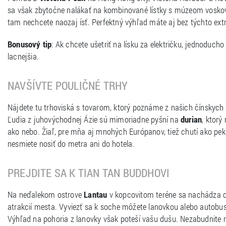
sa však zbytočne nalákať na kombinované lístky s múzeom voskov
tam nechcete naozaj ísť. Perfektný výhľad máte aj bez týchto extra
Bonusový tip
: Ak chcete ušetriť na lísku za električku, jednoducho
lacnejšia.
NAVŠÍVTE POULIČNÉ TRHY
Nájdete tu trhoviská s tovarom, ktorý poznáme z našich čínskych 
Ľudia z juhovýchodnej Ázie sú mimoriadne pyšní na
durian
, ktorý
ako nebo. Žiaľ, pre mňa aj mnohých Európanov, tiež chutí ako pek
nesmiete nosiť do metra ani do hotela.
PREJDITE SA K TIAN TAN BUDDHOVI
Na neďalekom ostrove
Lantau
v kopcovitom teréne sa nachádza 
atrakcií mesta. Vyviezť sa k soche môžete lanovkou alebo autobus
Výhľad na pohoria z lanovky však poteší vašu dušu. Nezabudnite na