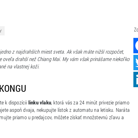
Zd
Y
 jedno z najdrahších miest sveta. Ak však máte nižší rozpočet,
je oveľa drahší než Chiang Mai. My vám však prinášame niekoľko
né na vlastnej koži.
 KONGU
e k dispozícii
linku vlaku
, ktorá vás za 24 minút privezie priamo
ujete aspoň dvaja, nekupujte lístok z automatu na letisku. Naráta
mujte priamo u predajcov, môžete získať množstevnú zľavu a