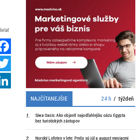
ielať
Facebook
Twitter
LinkedIn
NAJČÍTANEJŠIE
24 h
/
týždeň
Siwa Oasis: Ako objaviť najodľahlejšiu oázu Egypta
bez turistických zástupov
Norský Lofoten v lete: Prečo sú júl a august mesiacmi