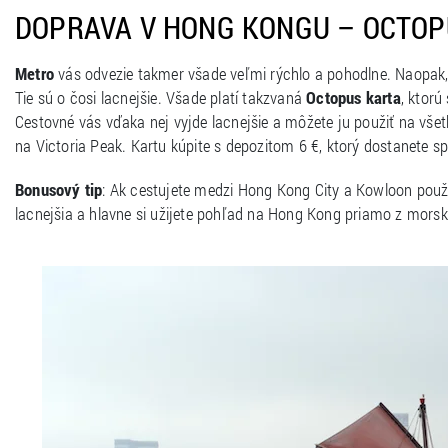
DOPRAVA V HONG KONGU – OCTOP
Metro
vás odvezie takmer všade veľmi rýchlo a pohodlne. Naopak, 
Tie sú o čosi lacnejšie. Všade platí takzvaná
Octopus karta
, ktorú
Cestovné vás vďaka nej vyjde lacnejšie a môžete ju použiť na všet
na Victoria Peak. Kartu kúpite s depozitom 6 €, ktorý dostanete spä
Bonusový tip
: Ak cestujete medzi Hong Kong City a Kowloon použit
lacnejšia a hlavne si užijete pohľad na Hong Kong priamo z morske