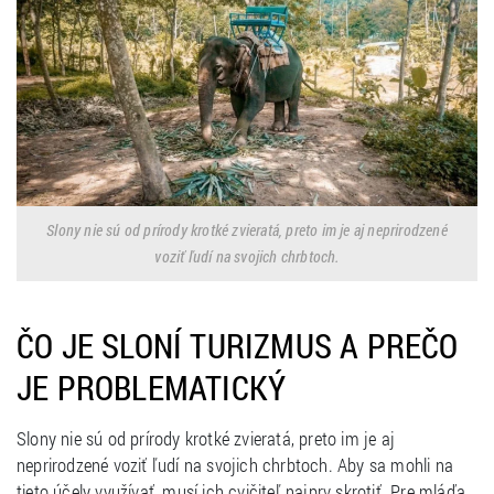
Slony nie sú od prírody krotké zvieratá, preto im je aj neprirodzené
voziť ľudí na svojich chrbtoch.
ČO JE SLONÍ TURIZMUS A PREČO
JE PROBLEMATICKÝ
Slony nie sú od prírody krotké zvieratá, preto im je aj
neprirodzené voziť ľudí na svojich chrbtoch. Aby sa mohli na
tieto účely využívať, musí ich cvičiteľ najprv skrotiť. Pre mláďa