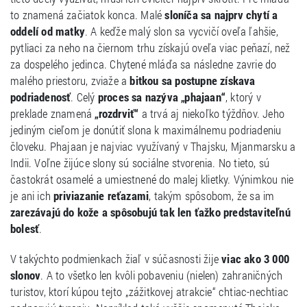
to znamená začiatok konca. Malé
sloníča sa najprv chytí a
oddelí od matky
. A keďže malý slon sa vycvičí oveľa ľahšie,
pytliaci za neho na čiernom trhu získajú oveľa viac peňazí, než
za dospelého jedinca. Chytené mláďa sa následne zavrie do
malého priestoru, zviaže a
bitkou sa postupne získava
podriadenosť
. Celý
proces sa nazýva „phajaan“
, ktorý v
preklade znamená
„rozdrviť“
a trvá aj niekoľko týždňov. Jeho
jediným cieľom je donútiť slona k maximálnemu podriadeniu
človeku. Phajaan je najviac využívaný v Thajsku, Mjanmarsku a
Indii. Voľne žijúce slony sú sociálne stvorenia. No tieto, sú
častokrát osamelé a umiestnené do malej klietky. Výnimkou nie
je ani ich
priviazanie reťazami
, takým spôsobom, že sa im
zarezávajú do kože a spôsobujú tak len ťažko predstaviteľnú
bolesť
.
V takýchto podmienkach žiaľ v súčasnosti žije
viac ako 3 000
slonov
. A to všetko len kvôli pobaveniu (nielen) zahraničných
turistov, ktorí kúpou tejto „zážitkovej atrakcie“ chtiac-nechtiac