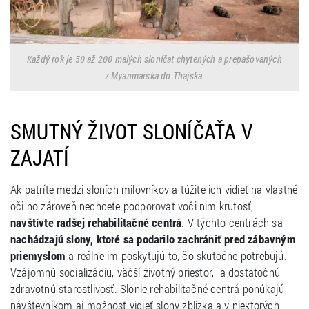
Každý rok je 50 až 200 malých sloníčat chytených a prepašovaných
z Myanmarska do Thajska.
SMUTNÝ ŽIVOT SLONÍČAŤA V
ZAJATÍ
Ak patríte medzi sloních milovníkov a túžite ich vidieť na vlastné
oči no zároveň nechcete podporovať voči nim krutosť,
navštívte radšej rehabilitačné centrá
. V týchto centrách sa
nachádzajú slony, ktoré sa podarilo zachrániť pred zábavným
priemyslom
a reálne im poskytujú to, čo skutočne potrebujú.
Vzájomnú socializáciu, väčší životný priestor, a dostatočnú
zdravotnú starostlivosť. Slonie rehabilitačné centrá ponúkajú
návštevníkom aj možnosť vidieť slony zblízka a v niektorých