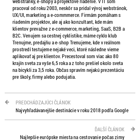
webstránky, e-shopy a projektové riadenie. V IT som
pracoval od roku 2003, neskôr sa pridal vývoj webstránok,
UX/UI, marketing a e-commmerce. Firmám pomáham s
riadením projektov, ale aj ako konzultant, kde mám
klientov prevažne z e-commerce, marketing, SaaS, B2B a
B2C. Venujem sa cestnej cyklistike, máme cyklo klub
Trenujme, predajňu a e-shop Trenujeme, kde v reálnom
prostredí testujeme nejaké veci, ktoré následne vieme
aplikovať aj pre klientov. Precestoval som viac ako 80
krajín sveta za vyše 6,5 roka a z toho prešiel okolo sveta
na bicykli za 3,5 roka. Občas spravím nejakú prezentáciu
pre školy, firmy alebo podujatia.
PREDCHÁDZAJÚCI ČLÁNOK
Najvyhľadávanejšie destinácie v roku 2018 podľa Google
ĎALŠÍ ČLÁNOK
Najlepšie európske miesta na cestovanie počas zimy