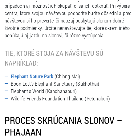
prípadoch aj možnosť ich okúpať, či sa ich dotknúť. Pri výbere
centra, ktoré svojou návštevou podporíte buďte dôslední a pred
návštevou si ho preverte, či naozaj poskytujú slonom dobré
životné podmienky. Určite nenavštevujte tie, ktoré okrem iného
ponúkajú aj jazdu na slonovi, či rôzne vystúpenia.
TIE, KTORÉ STOJA ZA NÁVŠTEVU SÚ
NAPRÍKLAD:
(Chiang Mai)
Elephant Nature Park
Boon Lott’s Elephant Sanctuary (Sukhothai)
Elephant’s World (Kanchanaburi)
Wildlife Friends Foundation Thailand (Petchaburi)
PROCES SKRÚCANIA SLONOV –
PHAJAAN