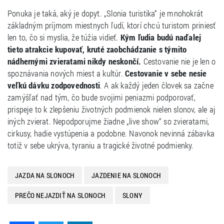
Ponuka je taká, aký je dopyt. „Slonia turistika“ je mnohokrát
základným príjmom miestnych ľudí, ktorí chcú turistom priniesť
len to, čo si myslia, že túžia vidieť.
Kým ľudia budú naďalej
tieto atrakcie kupovať, kruté zaobchádzanie s týmito
nádhernými zvieratami nikdy neskončí.
Cestovanie nie je len o
spoznávania nových miest a kultúr.
Cestovanie v sebe nesie
veľkú dávku zodpovednosti
. A ak každý jeden človek sa začne
zamýšľať nad tým, čo bude svojimi peniazmi podporovať,
prispeje to k zlepšeniu životných podmienok nielen slonov, ale aj
iných zvierat. Nepodporujme žiadne „live show“ so zvieratami,
cirkusy, hadie vystúpenia a podobne. Navonok nevinná zábavka
totiž v sebe ukrýva, tyraniu a tragické životné podmienky.
JAZDA NA SLONOCH
JAZDENIE NA SLONOCH
PREČO NEJAZDIŤ NA SLONOCH
SLONY