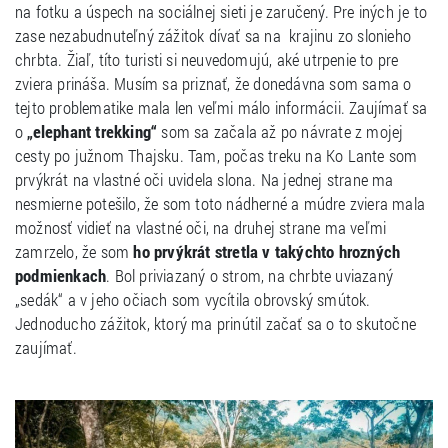
na fotku a úspech na sociálnej sieti je zaručený. Pre iných je to
zase nezabudnuteľný zážitok dívať sa na krajinu zo slonieho
chrbta. Žiaľ, títo turisti si neuvedomujú, aké utrpenie to pre
zviera prináša. Musím sa priznať, že donedávna som sama o
tejto problematike mala len veľmi málo informácii. Zaujímať sa
o
„elephant trekking“
som sa začala až po návrate z mojej
cesty po južnom Thajsku. Tam, počas treku na Ko Lante som
prvýkrát na vlastné oči uvidela slona. Na jednej strane ma
nesmierne potešilo, že som toto nádherné a múdre zviera mala
možnosť vidieť na vlastné oči, na druhej strane ma veľmi
zamrzelo, že som
ho prvýkrát stretla v takýchto hrozných
podmienkach
. Bol priviazaný o strom, na chrbte uviazaný
„sedák“ a v jeho očiach som vycítila obrovský smútok.
Jednoducho zážitok, ktorý ma prinútil začať sa o to skutočne
zaujímať.