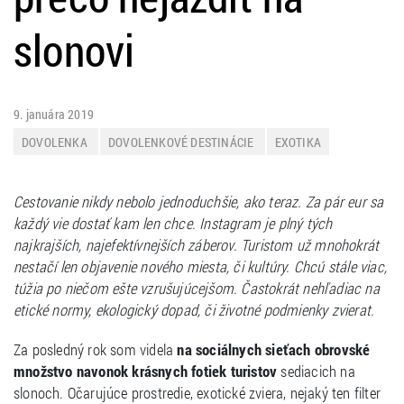
slonovi
9. januára 2019
DOVOLENKA
DOVOLENKOVÉ DESTINÁCIE
EXOTIKA
PRAKTICKÉ INFORMÁCIE
ZAUJÍMAVOSTI
Cestovanie nikdy nebolo jednoduchšie, ako teraz. Za pár eur sa
každý vie dostať kam len chce. Instagram je plný tých
najkrajších, najefektívnejších záberov. Turistom už mnohokrát
nestačí len objavenie nového miesta, či kultúry. Chcú stále viac,
túžia po niečom ešte vzrušujúcejšom. Častokrát nehľadiac na
etické normy, ekologický dopad, či životné podmienky zvierat.
Za posledný rok som videla
na sociálnych sieťach obrovské
množstvo navonok krásnych fotiek turistov
sediacich na
slonoch. Očarujúce prostredie, exotické zviera, nejaký ten filter