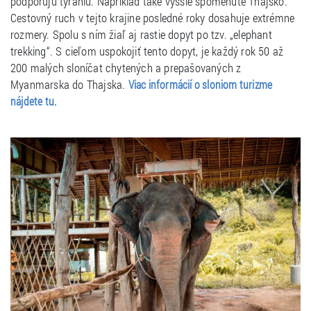
podporujú tyraniu. Napríklad také vyššie spomenuté Thajsko.
Cestovný ruch v tejto krajine posledné roky dosahuje extrémne
rozmery. Spolu s ním žiaľ aj rastie dopyt po tzv. „elephant
trekking“. S cieľom uspokojiť tento dopyt, je každý rok 50 až
200 malých sloníčat chytených a prepašovaných z
Myanmarska do Thajska.
Viac informácií o sloniom turizme
nájdete tu.