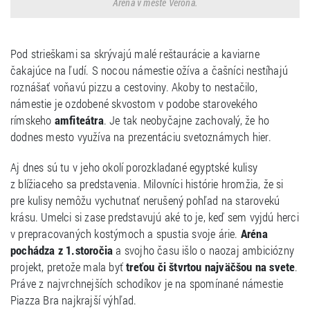
Aréna v meste Verona.
Pod strieškami sa skrývajú malé reštaurácie a kaviarne
čakajúce na ľudí. S nocou námestie ožíva a čašníci nestíhajú
roznášať voňavú pizzu a cestoviny. Akoby to nestačilo,
námestie je ozdobené skvostom v podobe starovekého
rímskeho
amfiteátra
. Je tak neobyčajne zachovalý, že ho
dodnes mesto využíva na prezentáciu svetoznámych hier.
Aj dnes sú tu v jeho okolí porozkladané egyptské kulisy
z blížiaceho sa predstavenia. Milovníci histórie hromžia, že si
pre kulisy nemôžu vychutnať nerušený pohľad na starovekú
krásu. Umelci si zase predstavujú aké to je, keď sem vyjdú herci
v prepracovaných kostýmoch a spustia svoje árie.
Aréna
pochádza z 1.storočia
a svojho času išlo o naozaj ambiciózny
projekt, pretože mala byť
treťou či štvrtou najväčšou na svete
.
Práve z najvrchnejších schodíkov je na spomínané námestie
Piazza Bra najkrajší výhľad.