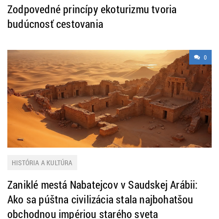
PRAKTICKÉ INFORMÁCIE
TURISTIKA
ZAHRANIČIE
Zodpovedné princípy ekoturizmu tvoria
ZAUJÍMAVOSTI
budúcnosť cestovania
0
HISTÓRIA A KULTÚRA
Zaniklé mestá Nabatejcov v Saudskej Arábii:
Ako sa púštna civilizácia stala najbohatšou
obchodnou impériou starého sveta