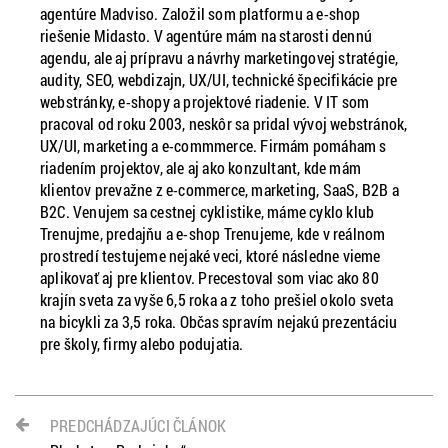
agentúre Madviso. Založil som platformu a e-shop
riešenie Midasto. V agentúre mám na starosti dennú
agendu, ale aj prípravu a návrhy marketingovej stratégie,
audity, SEO, webdizajn, UX/UI, technické špecifikácie pre
webstránky, e-shopy a projektové riadenie. V IT som
pracoval od roku 2003, neskôr sa pridal vývoj webstránok,
UX/UI, marketing a e-commmerce. Firmám pomáham s
riadením projektov, ale aj ako konzultant, kde mám
klientov prevažne z e-commerce, marketing, SaaS, B2B a
B2C. Venujem sa cestnej cyklistike, máme cyklo klub
Trenujme, predajňu a e-shop Trenujeme, kde v reálnom
prostredí testujeme nejaké veci, ktoré následne vieme
aplikovať aj pre klientov. Precestoval som viac ako 80
krajín sveta za vyše 6,5 roka a z toho prešiel okolo sveta
na bicykli za 3,5 roka. Občas spravím nejakú prezentáciu
pre školy, firmy alebo podujatia.
PREDCHÁDZAJÚCI ČLÁNOK