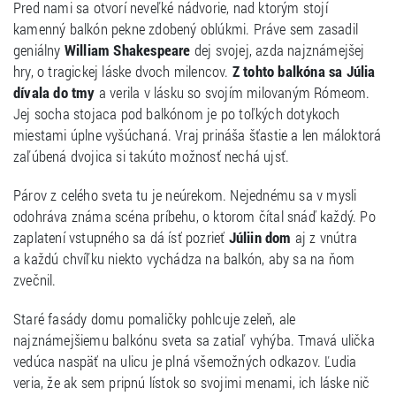
Pred nami sa otvorí neveľké nádvorie, nad ktorým stojí
kamenný balkón pekne zdobený oblúkmi. Práve sem zasadil
geniálny
William Shakespeare
dej svojej, azda najznámejšej
hry, o tragickej láske dvoch milencov.
Z tohto balkóna sa Júlia
dívala do tmy
a verila v lásku so svojím milovaným Rómeom.
Jej socha stojaca pod balkónom je po toľkých dotykoch
miestami úplne vyšúchaná. Vraj prináša šťastie a len máloktorá
zaľúbená dvojica si takúto možnosť nechá ujsť.
Párov z celého sveta tu je neúrekom. Nejednému sa v mysli
odohráva známa scéna príbehu, o ktorom čítal snáď každý. Po
zaplatení vstupného sa dá ísť pozrieť
Júliin dom
aj z vnútra
a každú chvíľku niekto vychádza na balkón, aby sa na ňom
zvečnil.
Staré fasády domu pomaličky pohlcuje zeleň, ale
najznámejšiemu balkónu sveta sa zatiaľ vyhýba. Tmavá ulička
vedúca naspäť na ulicu je plná všemožných odkazov. Ľudia
veria, že ak sem pripnú lístok so svojimi menami, ich láske nič