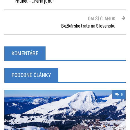
Phuket – „Perla juhu“
ĎALŠÍ ČLÁNOK
Bežkárske trate na Slovensku
KOMENTÁRE
PODOBNÉ ČLÁNKY
0