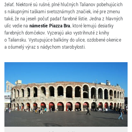
želať. Niektoré sú rušné, plné hlučných Talianov pobehujúcich
s nákupnými taškami svetoznámych značiek, iné pre zmenu
také, že na jeseň počuť padať farebné lístie. Jedna z hlavných
ulíc vedie na
námestie Piazza Bra
, ktoré lemujú desiatky
farebných domčekov. Vyzerajú ako vystrihnuté z knihy
o Taliansku. Vystupujúce balkóny do ulice, ozdobené okenice
a ošumelý výraz s nádychom starobylosti.