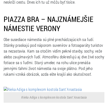
neskríži cestu. Dnes ich tu už môžu byť tisíce.
PIAZZA BRA – NAJZNÁMEJŠIE
NÁMESTIE VERONY
Obe susediace námestia sú plné prechádzajúcich sa ľudí.
Stánky praskajú pod náporom suvenírov a fotoaparáty turistov
sa nezastavia. Kam sa otočím vidím pekné stavby, sochy, veže
alebo zaujímavých ľudí. Atmosféru dokresľujú aj dve živé sochy
fotiace sa s ľuďmi. Starý umelec na rohu ulice prenáša
jemnými ťahmi život námestia na svoje plátno. Pod jeho
rukami vzniká obrázok, azda ešte krajší ako skutočnosť.
Rieka Adiga s komplexom kostola Sant´Anastasia