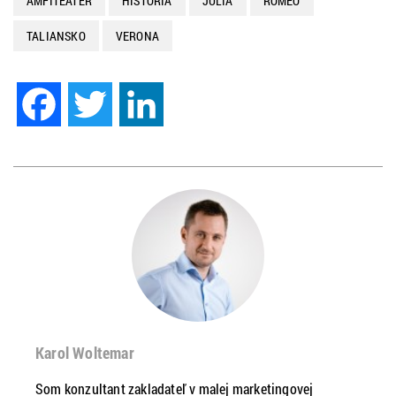
AMFITEÁTER
HISTÓRIA
JÚLIA
RÓMEO
TALIANSKO
VERONA
Facebook
Twitter
LinkedIn
Karol Woltemar
Som konzultant zakladateľ v malej marketingovej