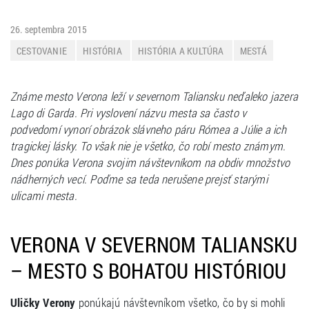
26. septembra 2015
CESTOVANIE
HISTÓRIA
HISTÓRIA A KULTÚRA
MESTÁ
TALIANSKO
ZAHRANIČIE
Známe mesto Verona leží v severnom Taliansku neďaleko jazera
Lago di Garda. Pri vyslovení názvu mesta sa často v
podvedomí vynorí obrázok slávneho páru Rómea a Júlie a ich
tragickej lásky. To však nie je všetko, čo robí mesto známym.
Dnes ponúka Verona svojim návštevníkom na obdiv množstvo
nádherných vecí. Poďme sa teda nerušene prejsť starými
ulicami mesta.
VERONA V SEVERNOM TALIANSKU
– MESTO S BOHATOU HISTÓRIOU
Uličky Verony
ponúkajú návštevníkom všetko, čo by si mohli