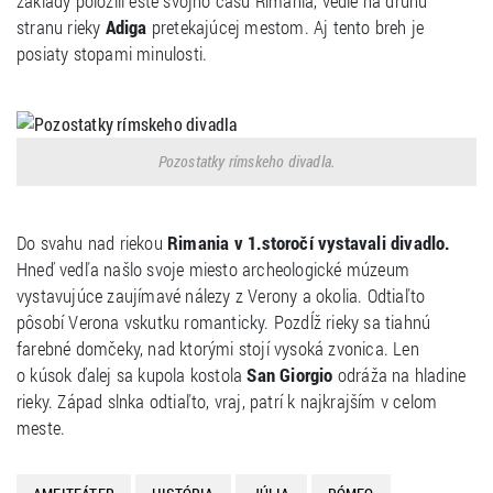
základy položili ešte svojho času Rimania, vedie na druhú
stranu rieky
Adiga
pretekajúcej mestom. Aj tento breh je
posiaty stopami minulosti.
Pozostatky rímskeho divadla.
Do svahu nad riekou
Rimania v 1.storočí vystavali divadlo.
Hneď vedľa našlo svoje miesto archeologické múzeum
vystavujúce zaujímavé nálezy z Verony a okolia. Odtiaľto
pôsobí Verona vskutku romanticky. Pozdĺž rieky sa tiahnú
farebné domčeky, nad ktorými stojí vysoká zvonica. Len
o kúsok ďalej sa kupola kostola
San Giorgio
odráža na hladine
rieky. Západ slnka odtiaľto, vraj, patrí k najkrajším v celom
meste.