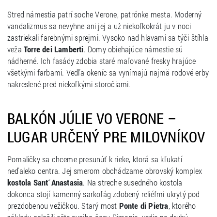
Stred námestia patrí soche Verone, patrónke mesta. Moderný
vandalizmus sa nevyhne ani jej a už niekoľkokrát ju v noci
zastriekali farebnými sprejmi. Vysoko nad hlavami sa týči štíhla
veža
Torre dei Lamberti
. Domy obiehajúce námestie sú
nádherné. Ich fasády zdobia staré maľované fresky hrajúce
všetkými farbami. Vedľa okeníc sa vynímajú najmä rodové erby
nakreslené pred niekoľkými storočiami.
BALKÓN JÚLIE VO VERONE –
LUGAR URČENÝ PRE MILOVNÍKOV
Pomaličky sa chceme presunúť k rieke, ktorá sa kľukatí
neďaleko centra. Jej smerom obchádzame obrovský komplex
kostola Sant´Anastasia
. Na streche susedného kostola
dokonca stojí kamenný sarkofág zdobený reliéfmi ukrytý pod
prezdobenou vežičkou. Starý most
Ponte di Pietra
, ktorého