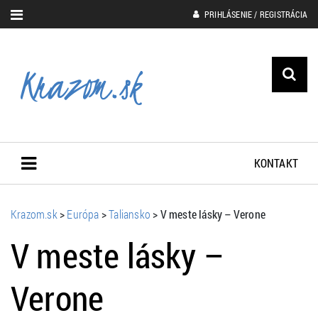
PRIHLÁSENIE / REGISTRÁCIA
KONTAKT
Krazom.sk
>
Európa
>
Taliansko
>
V meste lásky – Verone
V meste lásky –
Verone