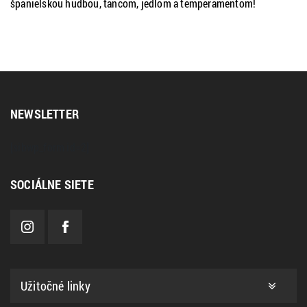
španielskou hudbou, tancom, jedlom a temperamentom!
NEWSLETTER
[sibwp_form id=2]
SOCIÁLNE SIETE
Užitočné linky