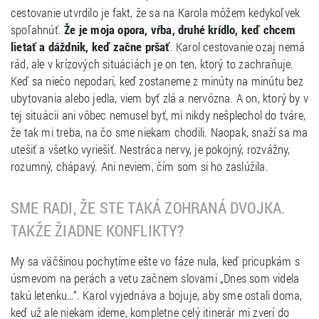
cestovanie utvrdilo je fakt, že sa na Karola môžem kedykoľvek
spoľahnúť.
Že je moja opora, vŕba, druhé krídlo, keď chcem
lietať a dáždnik, keď začne pršať
. Karol cestovanie ozaj nemá
rád, ale v krízových situáciách je on ten, ktorý to zachraňuje.
Keď sa niečo nepodarí, keď zostaneme z minúty na minútu bez
ubytovania alebo jedla, viem byť zlá a nervózna. A on, ktorý by v
tej situácii ani vôbec nemusel byť, mi nikdy nešplechol do tváre,
že tak mi treba, na čo sme niekam chodili. Naopak, snaží sa ma
utešiť a všetko vyriešiť. Nestráca nervy, je pokojný, rozvážny,
rozumný, chápavý. Ani neviem, čím som si ho zaslúžila.
SME RADI, ŽE STE TAKÁ ZOHRANÁ DVOJKA.
TAKŽE ŽIADNE KONFLIKTY?
My sa väčšinou pochytíme ešte vo fáze nula, keď pricupkám s
úsmevom na perách a vetu začnem slovami „Dnes som videla
takú letenku…“. Karol vyjednáva a bojuje, aby sme ostali doma,
keď už ale niekam ideme, kompletne celý itinerár mi zverí do