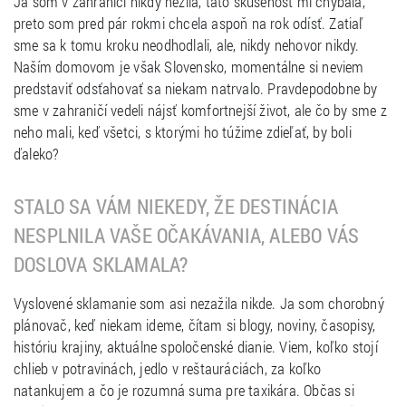
Ja som v zahraničí nikdy nežila, táto skúsenosť mi chýbala,
preto som pred pár rokmi chcela aspoň na rok odísť. Zatiaľ
sme sa k tomu kroku neodhodlali, ale, nikdy nehovor nikdy.
Naším domovom je však Slovensko, momentálne si neviem
predstaviť odsťahovať sa niekam natrvalo. Pravdepodobne by
sme v zahraničí vedeli nájsť komfortnejší život, ale čo by sme z
neho mali, keď všetci, s ktorými ho túžime zdieľať, by boli
ďaleko?
STALO SA VÁM NIEKEDY, ŽE DESTINÁCIA
NESPLNILA VAŠE OČAKÁVANIA, ALEBO VÁS
DOSLOVA SKLAMALA?
Vyslovené sklamanie som asi nezažila nikde. Ja som chorobný
plánovač, keď niekam ideme, čítam si blogy, noviny, časopisy,
históriu krajiny, aktuálne spoločenské dianie. Viem, koľko stojí
chlieb v potravinách, jedlo v reštauráciách, za koľko
natankujem a čo je rozumná suma pre taxikára. Občas si