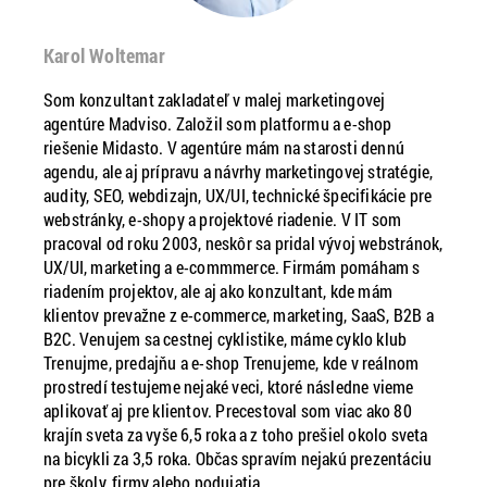
Karol Woltemar
Som konzultant zakladateľ v malej marketingovej
agentúre Madviso. Založil som platformu a e-shop
riešenie Midasto. V agentúre mám na starosti dennú
agendu, ale aj prípravu a návrhy marketingovej stratégie,
audity, SEO, webdizajn, UX/UI, technické špecifikácie pre
webstránky, e-shopy a projektové riadenie. V IT som
pracoval od roku 2003, neskôr sa pridal vývoj webstránok,
UX/UI, marketing a e-commmerce. Firmám pomáham s
riadením projektov, ale aj ako konzultant, kde mám
klientov prevažne z e-commerce, marketing, SaaS, B2B a
B2C. Venujem sa cestnej cyklistike, máme cyklo klub
Trenujme, predajňu a e-shop Trenujeme, kde v reálnom
prostredí testujeme nejaké veci, ktoré následne vieme
aplikovať aj pre klientov. Precestoval som viac ako 80
krajín sveta za vyše 6,5 roka a z toho prešiel okolo sveta
na bicykli za 3,5 roka. Občas spravím nejakú prezentáciu
pre školy, firmy alebo podujatia.