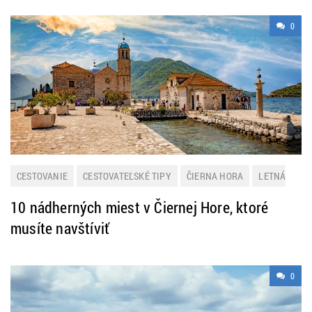
0
CESTOVANIE
CESTOVATEĽSKÉ TIPY
ČIERNA HORA
LETNÁ
DOVOLENKA
10 nádherných miest v Čiernej Hore, ktoré
musíte navštíviť
0