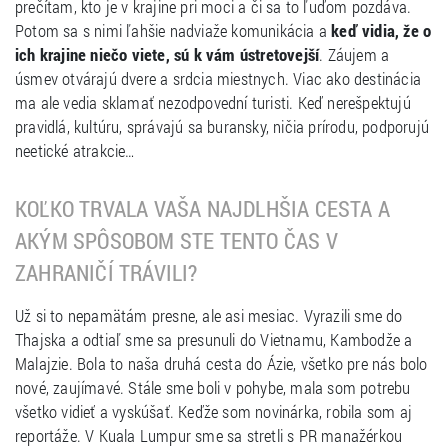
prečítam, kto je v krajine pri moci a či sa to ľuďom pozdáva.
Potom sa s nimi ľahšie nadviaže komunikácia a
keď vidia, že o
ich krajine niečo viete, sú k vám ústretovejší
. Záujem a
úsmev otvárajú dvere a srdcia miestnych. Viac ako destinácia
ma ale vedia sklamať nezodpovední turisti. Keď nerešpektujú
pravidlá, kultúru, správajú sa buransky, ničia prírodu, podporujú
neetické atrakcie…
KOĽKO TRVALA VAŠA NAJDLHŠIA CESTA A
AKÝM SPÔSOBOM STE TENTO ČAS V
ZAHRANIČÍ TRÁVILI?
Už si to nepamätám presne, ale asi mesiac. Vyrazili sme do
Thajska a odtiaľ sme sa presunuli do Vietnamu, Kambodže a
Malajzie. Bola to naša druhá cesta do Ázie, všetko pre nás bolo
nové, zaujímavé. Stále sme boli v pohybe, mala som potrebu
všetko vidieť a vyskúšať. Keďže som novinárka, robila som aj
reportáže. V Kuala Lumpur sme sa stretli s PR manažérkou