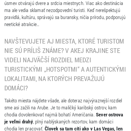
úsmev otvárajú dvere a srdcia miestnych. Viac ako destinácia
ma ale vedia sklamať nezodpovední turisti. Keď nerešpektujú
pravidlá, kultúru, správajú sa buransky, ničia prírodu, podporujú
neetické atrakcie…
NAVŠTEVUJETE AJ MIESTA, KTORÉ TURISTOM
NIE SÚ PRÍLIŠ ZNÁME? V AKEJ KRAJINE STE
VIDELI NAJVÄČŠÍ ROZDIEL MEDZI
TURISTICKÝMI „HOTSPOTMI” A AUTENTICKÝMI
LOKALITAMI, NA KTORÝCH PREVAŽUJÚ
DOMÁCI?
Takéto miesta nájdete všade, ale doteraz najvýraznejší rozdiel
sme asi zažili na Arube. Je to maličký karibský ostrov, kam
chodia dovolenkovať najmä bohatí Američania.
Sever ostrova
je veľmi drahý
, plný nablýskaných rezortov, kam domáci
chodia len pracovať.
Človek sa tam cíti ako v Las Vegas, len