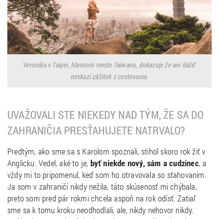
Veronika v Taipei, hlavnom meste Taiwanu, dokazuje že ani dážď
neskazí zážitok z cestovania.
UVAŽOVALI STE NIEKEDY NAD TÝM, ŽE SA DO
ZAHRANIČIA PRESŤAHUJETE NATRVALO?
Predtým, ako sme sa s Karolom spoznali, stihol skoro rok žiť v
Anglicku. Vedel, aké to je,
byť niekde nový, sám a cudzinec
, a
vždy mi to pripomenul, keď som ho otravovala so sťahovaním.
Ja som v zahraničí nikdy nežila, táto skúsenosť mi chýbala,
preto som pred pár rokmi chcela aspoň na rok odísť. Zatiaľ
sme sa k tomu kroku neodhodlali, ale, nikdy nehovor nikdy.