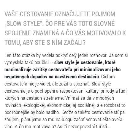
VAŠE CESTOVANIE OZNAČUJETE POJMOM
„SLOW STYLE”. ČO PRE VÁS TOTO SLOVNÉ
SPOJENIE ZNAMENÁ A ČO VÁS MOTIVOVALO K
TOMU, ABY STE S NÍM ZAČALI?
Len táto otázka by vedela pokryť celý jeden rozhovor. Ja som si
vymyslela takú poučku –
slow style je cestovanie, ktoré
maximalizuje zážitky cestovateľa pri minimalizovaní jeho
negatívnych dopadov na navštívenú destináciu
. Cieľom
cestovateľa nie je vidieť, ale zažiť a spoznať. Slow style
cestovanie je o pochopení a rešpektovaní kultúry, prírody a ľudí,
ktorých na cestách stretneme. Vnímať sa dá v mnohých
rovinách, ekologickej, ekonomickej aj sociálnej, ale rozobrať to
podrobnejšie by bolo nadlho. Keďže o takéto cestovanie stúpa
záujem, plánujeme sa mu na blogu začať venovať ešte oveľa
viac. A čo ma motivovalo? Asi tí nezodpovední turisti…