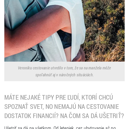
Veroniku cestovanie utvrdilo v tom, že sa na manžela môže
spoľahnúť aj v náročných situáciách.
MÁTE NEJAKÉ TIPY PRE ĽUDÍ, KTORÍ CHCÚ
SPOZNAŤ SVET, NO NEMAJÚ NA CESTOVANIE
DOSTATOK FINANCIÍ? NA ČOM SA DÁ UŠETRIŤ?
Ušetriť sa dá na všetkom. Od leteniek, cez ubytovanie až po