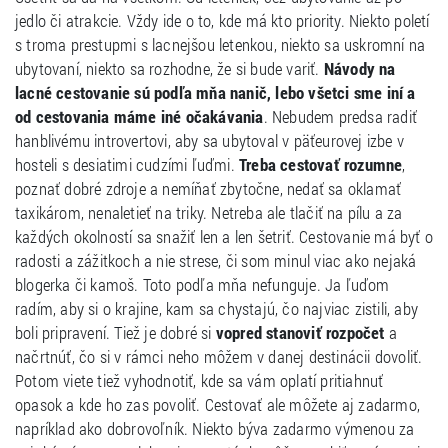
jedlo či atrakcie. Vždy ide o to, kde má kto priority. Niekto poletí
s troma prestupmi s lacnejšou letenkou, niekto sa uskromní na
ubytovaní, niekto sa rozhodne, že si bude variť.
Návody na
lacné cestovanie sú podľa mňa nanič, lebo všetci sme iní a
od cestovania máme iné očakávania
. Nebudem predsa radiť
hanblivému introvertovi, aby sa ubytoval v päťeurovej izbe v
hosteli s desiatimi cudzími ľuďmi.
Treba cestovať rozumne
,
poznať dobré zdroje a nemíňať zbytočne, nedať sa oklamať
taxikárom, nenaletieť na triky. Netreba ale tlačiť na pílu a za
každých okolností sa snažiť len a len šetriť. Cestovanie má byť o
radosti a zážitkoch a nie strese, či som minul viac ako nejaká
blogerka či kamoš. Toto podľa mňa nefunguje. Ja ľuďom
radím, aby si o krajine, kam sa chystajú, čo najviac zistili, aby
boli pripravení. Tiež je dobré si
vopred stanoviť rozpočet
a
načrtnúť, čo si v rámci neho môžem v danej destinácii dovoliť.
Potom viete tiež vyhodnotiť, kde sa vám oplatí pritiahnuť
opasok a kde ho zas povoliť. Cestovať ale môžete aj zadarmo,
napríklad ako dobrovoľník. Niekto býva zadarmo výmenou za