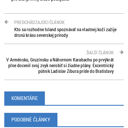
PREDCHÁDZAJÚCI ČLÁNOK
Kto sa rozhodne Island spoznávať na vlastnej koži zažije
drsnú krásu severskej prírody
ĎALŠÍ ČLÁNOK
V Arménsku, Gruzínsku a Náhornom Karabachu po prvýkrát
plne docenil svoj zvyk nerobiť si žiadne plány. Excentrický
pútnik Ladislav Zibura príde do Bratislavy
KOMENTÁRE
PODOBNÉ ČLÁNKY