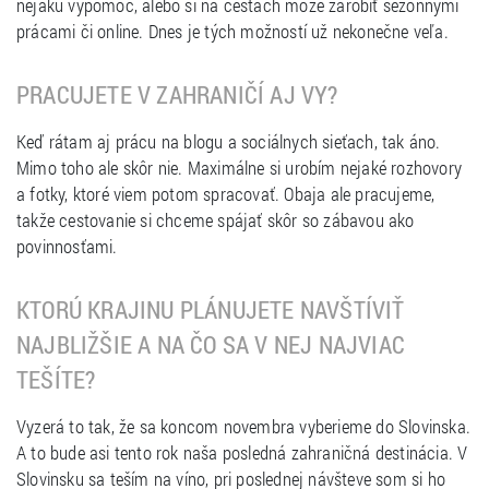
nejakú výpomoc, alebo si na cestách môže zarobiť sezónnymi
prácami či online. Dnes je tých možností už nekonečne veľa.
PRACUJETE V ZAHRANIČÍ AJ VY?
Keď rátam aj prácu na blogu a sociálnych sieťach, tak áno.
Mimo toho ale skôr nie. Maximálne si urobím nejaké rozhovory
a fotky, ktoré viem potom spracovať. Obaja ale pracujeme,
takže cestovanie si chceme spájať skôr so zábavou ako
povinnosťami.
KTORÚ KRAJINU PLÁNUJETE NAVŠTÍVIŤ
NAJBLIŽŠIE A NA ČO SA V NEJ NAJVIAC
TEŠÍTE?
Vyzerá to tak, že sa koncom novembra vyberieme do Slovinska.
A to bude asi tento rok naša posledná zahraničná destinácia. V
Slovinsku sa teším na víno, pri poslednej návšteve som si ho