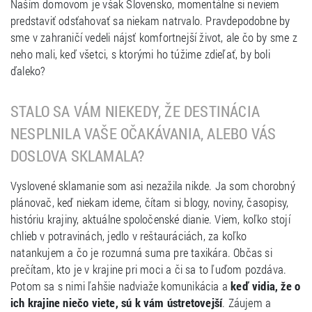
Naším domovom je však Slovensko, momentálne si neviem
predstaviť odsťahovať sa niekam natrvalo. Pravdepodobne by
sme v zahraničí vedeli nájsť komfortnejší život, ale čo by sme z
neho mali, keď všetci, s ktorými ho túžime zdieľať, by boli
ďaleko?
STALO SA VÁM NIEKEDY, ŽE DESTINÁCIA
NESPLNILA VAŠE OČAKÁVANIA, ALEBO VÁS
DOSLOVA SKLAMALA?
Vyslovené sklamanie som asi nezažila nikde. Ja som chorobný
plánovač, keď niekam ideme, čítam si blogy, noviny, časopisy,
históriu krajiny, aktuálne spoločenské dianie. Viem, koľko stojí
chlieb v potravinách, jedlo v reštauráciách, za koľko
natankujem a čo je rozumná suma pre taxikára. Občas si
prečítam, kto je v krajine pri moci a či sa to ľuďom pozdáva.
Potom sa s nimi ľahšie nadviaže komunikácia a
keď vidia, že o
ich krajine niečo viete, sú k vám ústretovejší
. Záujem a