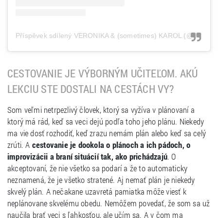
Příspěvek sdílený VERONIKA & (sometimes) KAROL (@shemakesmetravel)
CESTOVANIE JE VÝBORNÝM UČITEĽOM. AKÚ
LEKCIU STE DOSTALI NA CESTÁCH VY?
Som veľmi netrpezlivý človek, ktorý sa vyžíva v plánovaní a
ktorý má rád, keď sa veci dejú podľa toho jeho plánu. Niekedy
ma vie dosť rozhodiť, keď zrazu nemám plán alebo keď sa celý
zrúti. A
cestovanie je dookola o plánoch a ich pádoch, o
improvizácii a braní situácií tak, ako prichádzajú
. O
akceptovaní, že nie všetko sa podarí a že to automaticky
neznamená, že je všetko stratené. Aj nemať plán je niekedy
skvelý plán. A nečakane uzavretá pamiatka môže viesť k
neplánovane skvelému obedu. Nemôžem povedať, že som sa už
naučila brať veci s ľahkosťou, ale učím sa. A v čom ma