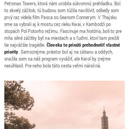
Petronas Towers, ktorá nám urobila súkromnú prehliadku. Bol
to skvelý zážitok, tú budovu som túžila navštíviť, odkedy som
prvý raz videla film Pasca so Seanom Connerym. V Thajsku
sme sa vybrali aj k mostu cez rieku Kwai, v Kambodži po
stopách Pol Potovho režimu. Fascinuje ma história, boli to pre
mňa silné zážitky byť na miestach a s ľuďmi, ktorí tam prežili
tie najväčšie tragédie.
Človeka to prinúti prehodnotiť vlastné
priority
. Samozrejme, priestor bol aj na zábavu a oddych,
snažila som sa náš program vyvážiť, ale Karol by zrejme
nesúhlasil. Pre neho bola táto cesta veľmi náročná.