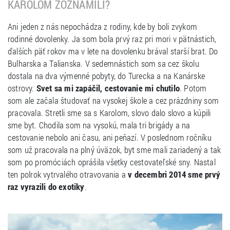
KAROLOM ZOZNÁMILI?
Ani jeden z nás nepochádza z rodiny, kde by boli zvykom
rodinné dovolenky. Ja som bola prvý raz pri mori v pätnástich,
ďalších päť rokov ma v lete na dovolenku brával starší brat. Do
Bulharska a Talianska. V sedemnástich som sa cez školu
dostala na dva výmenné pobyty, do Turecka a na Kanárske
ostrovy.
Svet sa mi zapáčil, cestovanie mi chutilo
. Potom
som ale začala študovať na vysokej škole a cez prázdniny som
pracovala. Stretli sme sa s Karolom, slovo dalo slovo a kúpili
sme byt. Chodila som na vysokú, mala tri brigády a na
cestovanie nebolo ani času, ani peňazí. V poslednom ročníku
som už pracovala na plný úväzok, byt sme mali zariadený a tak
som po promóciách oprášila všetky cestovateľské sny. Nastal
ten polrok vytrvalého otravovania a
v decembri 2014 sme prvý
raz vyrazili do exotiky
.