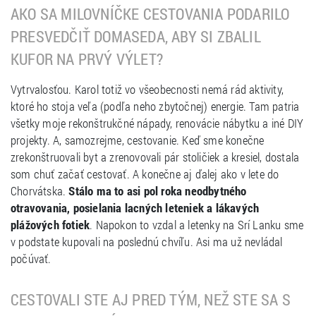
AKO SA MILOVNÍČKE CESTOVANIA PODARILO
PRESVEDČIŤ DOMASEDA, ABY SI ZBALIL
KUFOR NA PRVÝ VÝLET?
Vytrvalosťou. Karol totiž vo všeobecnosti nemá rád aktivity,
ktoré ho stoja veľa (podľa neho zbytočnej) energie. Tam patria
všetky moje rekonštrukčné nápady, renovácie nábytku a iné DIY
projekty. A, samozrejme, cestovanie. Keď sme konečne
zrekonštruovali byt a zrenovovali pár stoličiek a kresiel, dostala
som chuť začať cestovať. A konečne aj ďalej ako v lete do
Chorvátska.
Stálo ma to asi pol roka neodbytného
otravovania, posielania lacných leteniek a lákavých
plážových fotiek
. Napokon to vzdal a letenky na Srí Lanku sme
v podstate kupovali na poslednú chvíľu. Asi ma už nevládal
počúvať.
CESTOVALI STE AJ PRED TÝM, NEŽ STE SA S