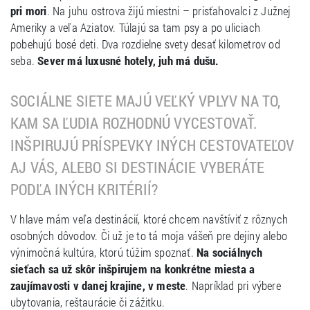
pri mori
. Na juhu ostrova žijú miestni – prisťahovalci z Južnej
Ameriky a veľa Aziatov. Túlajú sa tam psy a po uliciach
pobehujú bosé deti. Dva rozdielne svety desať kilometrov od
seba.
Sever má luxusné hotely, juh má dušu.
SOCIÁLNE SIETE MAJÚ VEĽKÝ VPLYV NA TO,
KAM SA ĽUDIA ROZHODNÚ VYCESTOVAŤ.
INŠPIRUJÚ PRÍSPEVKY INÝCH CESTOVATEĽOV
AJ VÁS, ALEBO SI DESTINÁCIE VYBERÁTE
PODĽA INÝCH KRITÉRIÍ?
V hlave mám veľa destinácií, ktoré chcem navštíviť z rôznych
osobných dôvodov. Či už je to tá moja vášeň pre dejiny alebo
výnimočná kultúra, ktorú túžim spoznať.
Na sociálnych
sieťach sa už skôr inšpirujem na konkrétne miesta a
zaujímavosti v danej krajine, v meste
. Napríklad pri výbere
ubytovania, reštaurácie či zážitku.