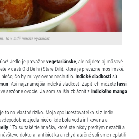
. To v Indii musíte vyskúšať.
úce! Jedlo je prevažne
vegetariánske
, ale nájdete aj mäsové
e v časti Old Delhi (Staré Dillí), ktoré je prevažne moslimské.
 niečo, čo by mi vyslovene nechutilo.
Indické sladkosti
sú
amun
. Asi najznámejšia indická sladkosť. Zapiť ich môžete
lassi
,
vé sezónne ovocie. Ja som sa išla zblázniť z
indického manga
e to na vlastné riziko. Moja spolucestovateľka si z Indie
ravdepodobne zjedla niečo, kde bola voda infikovaná a
Belly
.” To sú také tie hnačky, ktoré ste nikdy predtým nezažili a
návštevu doktora, antibiotiká a rehydratačné soli sme neplatili