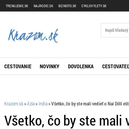
TRENUJEME.SK
NAJRODIC.SK
BIZNISTO.SK
CYKLOVYLETY.SK
CESTOVANIE
NOVINKY
DOVOLENKA
CESTOVATEĽ
Krazom.sk
>
Ázia
>
India
>
Všetko, čo by ste mali vedieť o Naí Dillí eš
Všetko, čo by ste mali v