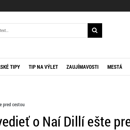
SKÉ TIPY
TIP NA VÝLET
ZAUJÍMAVOSTI
MESTÁ
te pred cestou
edieť o Naí Dillí ešte pr