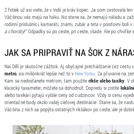
Z fotiek už asi viete, že v Indii je kráv kopec. Ja som cestovala le
Väčšinou vás majú na háku. No stane sa, že nemajú náladu a zaže
rodinní príslušníci, kamaráti, známi, zubár a teta v poisťovni boli v
a choroby
!” Odpadky sú po ceste, pri ceste, všade. Ale po chvíľke 
JAK SA PRIPRAVIŤ NA ŠOK Z NÁRAS
Naí Dillí je skutočne zážitok. Aj obyčajné prechádzanie cez cestu
metro
, asi miliónkrát lepšie než to v
. Za pľuvanie na zem
New Yorku
Kam sa nedostanete metrom, tam použite
rikše alebo taxíky
. V 
klasický taxameter, môžete sa dohodnúť. Dopredu si zistite
lokáln
alebo taxikári pýtajú vyššie ceny od cudzincov. Vždy si cenu vyjed
orientačné body okolo vašej cieľovej destinácie. Stane sa, že nastú
Väčšina z nich sa popýta ostatných rikšákov po ceste, ale je dobr