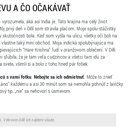
TEVU A ČO OČAKÁVAŤ
yrozumela, aká asi India je. Táto krajina ma celý život
ôj prvý deň v Dillí som strávila plačom. Moje spolu-stážistky
 v skutočnosti bola. Keď som vyšla na ulicu, všetky oči boli na
ol vlastne taký mini obchod. Moja indická spolubývajúca ma
 spievajúcich “Hare Krishna” ľudí v oranžovom oblečení. V Dillí
sľúbila, že je tam veľa cudzincov a všetci tam idú za
svete, všimli si a bolo z toho hneď pár fotiek.
cú s vami fotku
.
Nebojte sa ich odmietnuť
. Môže to znieť
a „áno” každému a asi 30 minút som sa nemohla pohnúť z lavičky
vý tip, „nie” sa nehovorí s úsmevom.
 V Novom Dillí ich nájdete všade.