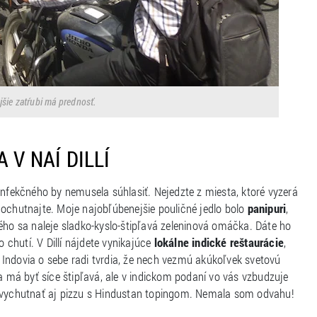
jšie zatŕubi má prednosť.
 V NAÍ DILLÍ
infekčného by nemusela súhlasiť. Nejedzte z miesta, ktoré vyzerá
ochutnajte. Moje najobľúbenejšie pouličné jedlo bolo
panipuri
,
ého sa naleje sladko-kyslo-štipľavá zeleninová omáčka. Dáte ho
chutí. V Dillí nájdete vynikajúce
lokálne indické reštaurácie
,
u. Indovia o sebe radi tvrdia, že nech vezmú akúkoľvek svetovú
ta má byť síce štipľavá, ale v indickom podaní vo vás vzbudzuje
i vychutnať aj pizzu s Hindustan topingom. Nemala som odvahu!