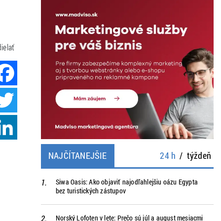
ielať
Facebook
Twitter
LinkedIn
NAJČÍTANEJŠIE
24 h
/
týždeň
Siwa Oasis: Ako objaviť najodľahlejšiu oázu Egypta
bez turistických zástupov
Norský Lofoten v lete: Prečo sú júl a august mesiacmi