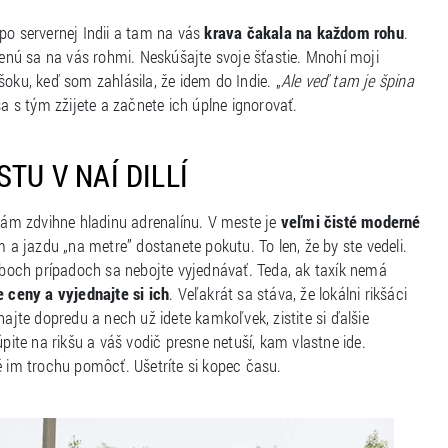
n po servernej Indii a tam na vás
krava čakala na každom rohu
.
nú sa na vás rohmi. Neskúšajte svoje šťastie. Mnohí moji
 šoku, keď som zahlásila, že idem do Indie. „
Ale veď tam je špina
sa s tým zžijete a začnete ich úplne ignorovať.
TU V NAÍ DILLÍ
 vám zdvihne hladinu adrenalínu. V meste je
veľmi čisté moderné
 a jazdu „na metre” dostanete pokutu. To len, že by ste vedeli.
oboch prípadoch sa nebojte vyjednávať. Teda, ak taxík nemá
e ceny a vyjednajte si ich
. Veľakrát sa stáva, že lokálni rikšáci
najte dopredu a nech už idete kamkoľvek, zistite si ďalšie
pite na rikšu a váš vodič presne netuší, kam vlastne ide.
é im trochu pomôcť. Ušetríte si kopec času.