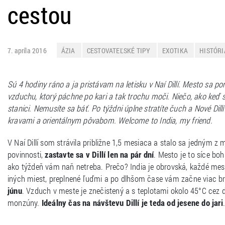
cestou
7. apríla 2016
ÁZIA
CESTOVATEĽSKÉ TIPY
EXOTIKA
HISTÓRI
Sú 4 hodiny ráno a ja pristávam na letisku v Naí Dillí. Mesto sa 
vzduchu, ktorý páchne po kari a tak trochu moči. Niečo, ako keď si
stanici. Nemusíte sa báť. Po týždni úplne stratíte čuch a Nové Di
kravami a orientálnym pôvabom. Welcome to India, my friend.
V Naí Dillí som strávila približne 1,5 mesiaca a stalo sa jedným
povinnosti,
zastavte sa v Dillí len na pár dní
. Mesto je to síce bo
ako týždeň vám naň netreba. Prečo? India je obrovská, každé mesto j
iných miest, preplnené ľuďmi a po dlhšom čase vám začne viac bra
júnu
. Vzduch v meste je znečistený a s teplotami okolo 45°C cez d
monzúny.
Ideálny čas na návštevu Dillí je teda od jesene do jari