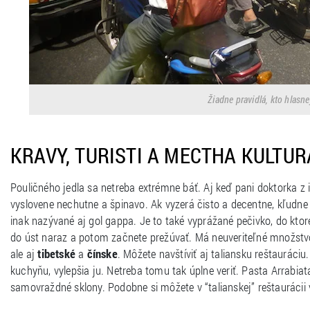
Žiadne pravidlá, kto hlasne
KRAVY, TURISTI A МЕСТНА KULTURA
Pouličného jedla sa netreba extrémne báť. Aj keď pani doktorka z 
vyslovene nechutne a špinavo. Ak vyzerá čisto a decentne, kľudne 
inak nazývané aj gol gappa. Je to také vyprážané pečivko, do ktor
do úst naraz a potom začnete prežúvať. Má neuveriteľné množstvo 
ale aj
tibetské
a
čínske
. Môžete navštíviť aj taliansku reštauráci
kuchyňu, vylepšia ju. Netreba tomu tak úplne veriť. Pasta Arrabia
samovraždné sklony. Podobne si môžete v “talianskej” reštauráci