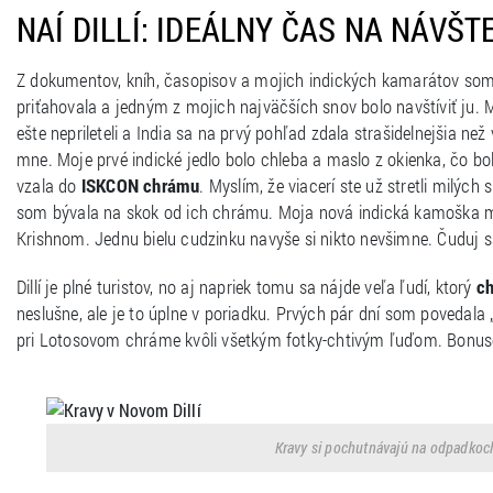
NAÍ DILLÍ: IDEÁLNY ČAS NA NÁVŠ
Z dokumentov, kníh, časopisov a mojich indických kamarátov som v
priťahovala a jedným z mojich najväčších snov bolo navštíviť ju. M
ešte neprileteli a India sa na prvý pohľad zdala strašidelnejšia než
mne. Moje prvé indické jedlo bolo chleba a maslo z okienka, čo b
vzala do
ISKCON chrámu
. Myslím, že viacerí ste už stretli milých
som bývala na skok od ich chrámu. Moja nová indická kamoška mi 
Krishnom. Jednu bielu cudzinku navyše si nikto nevšimne. Čuduj sa 
Dillí je plné turistov, no aj napriek tomu sa nájde veľa ľudí, ktorý
ch
neslušne, ale je to úplne v poriadku. Prvých pár dní som povedal
pri Lotosovom chráme kvôli všetkým fotky-chtivým ľuďom. Bonuso
Kravy si pochutnávajú na odpadkoch.