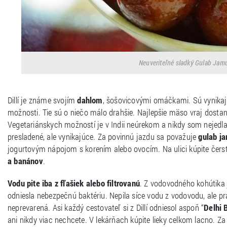
Neuveriteľné sladký Gulab Jamun
Dillí je známe svojím
dahlom
, šošovicovými omáčkami. Sú vynikaj
možnosti. Tie sú o niečo málo drahšie. Najlepšie mäso vraj dostanet
Vegetariánskych možností je v Indii neúrekom a nikdy som nejedla
presladené, ale vynikajúce. Za povinnú jazdu sa považuje
gulab j
jogurtovým nápojom s korením alebo ovocím. Na ulici kúpite čerst
a banánov
.
Vodu pite iba z fľašiek alebo filtrovanú
. Z vodovodného kohútika j
odniesla nebezpečnú baktériu. Nepila síce vodu z vodovodu, ale p
neprevarená. Asi každý cestovateľ si z Dillí odniesol aspoň “
Delhi 
ani nikdy viac nechcete. V lekárňach kúpite lieky celkom lacno. Za 