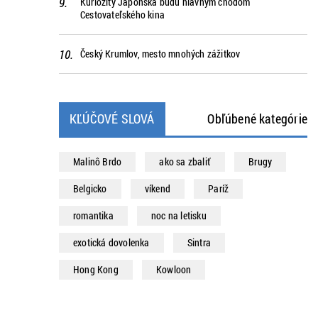
Kuriozity Japonska budú hlavným chodom
Cestovateľského kina
Český Krumlov, mesto mnohých zážitkov
KĽÚČOVÉ SLOVÁ
Obľúbené kategórie
Malinô Brdo
ako sa zbaliť
Brugy
Belgicko
víkend
Paríž
romantika
noc na letisku
exotická dovolenka
Sintra
Hong Kong
Kowloon