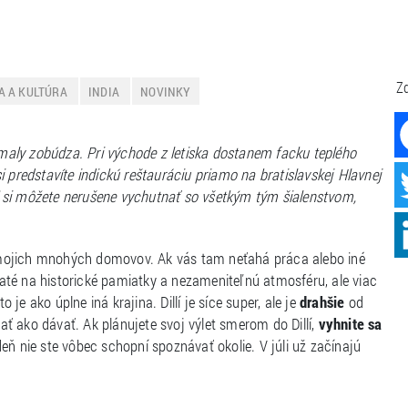
Zd
A A KULTÚRA
INDIA
NOVINKY
pomaly zobúdza. Pri východe z letiska dostanem facku teplého
 predstavíte indickú reštauráciu priamo na bratislavskej Hlavnej
llí si môžete nerušene vychutnať so všetkým tým šialenstvom,
 z mojich mnohých domovov. Ak vás tam neťahá práca alebo iné
haté na historické pamiatky a nezameniteľnú atmosféru, ale viac
e ako úplne iná krajina. Dillí je síce super, ale je
drahšie
od
ť ako dávať. Ak plánujete svoj výlet smerom do Dillí,
vyhnite sa
eň nie ste vôbec schopní spoznávať okolie. V júli už začínajú
.