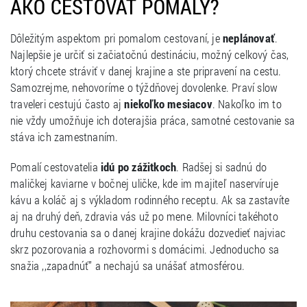
AKO CESTOVAŤ POMALY?
Dôležitým aspektom pri pomalom cestovaní, je
neplánovať
.
Najlepšie je určiť si začiatočnú destináciu, možný celkový čas,
ktorý chcete stráviť v danej krajine a ste pripravení na cestu.
Samozrejme, nehovoríme o týždňovej dovolenke. Praví slow
traveleri cestujú často aj
niekoľko mesiacov
. Nakoľko im to
nie vždy umožňuje ich doterajšia práca, samotné cestovanie sa
stáva ich zamestnaním.
Pomalí cestovatelia
idú po zážitkoch
. Radšej si sadnú do
maličkej kaviarne v bočnej uličke, kde im majiteľ naservíruje
kávu a koláč aj s výkladom rodinného receptu. Ak sa zastavíte
aj na druhý deň, zdravia vás už po mene. Milovníci takéhoto
druhu cestovania sa o danej krajine dokážu dozvedieť najviac
skrz pozorovania a rozhovormi s domácimi. Jednoducho sa
snažia ,,zapadnúť” a nechajú sa unášať atmosférou.