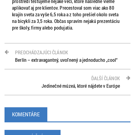
prostredí testujeme nejaké veci, ktoré následne vieme
aplikovať aj pre klientov. Precestoval som viac ako 80
krajín sveta za vyše 6,5 roka a z toho prešiel okolo sveta
na bicykli za 3,5 roka. Občas spravím nejakú prezentáciu
pre školy, firmy alebo podujatia.
PREDCHÁDZAJÚCI ČLÁNOK
Berlín – extravagantný, uvoľnený a jednoducho „cool“
ĎALŠÍ ČLÁNOK
Jedinečné múzeá, ktoré nájdete v Európe
KOMENTÁRE