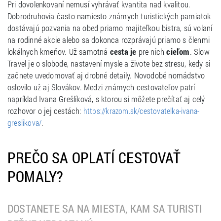
Pri dovolenkovaní nemusí vyhrávať kvantita nad kvalitou.
Dobrodruhovia často namiesto známych turistických pamiatok
dostávajú pozvania na obed priamo majiteľkou bistra, sú volaní
na rodinné akcie alebo sa dokonca rozprávajú priamo s členmi
lokálnych kmeňov. Už samotná
cesta je
pre nich
cieľom
. Slow
Travel je o slobode, nastavení mysle a živote bez stresu, kedy si
začnete uvedomovať aj drobné detaily. Novodobé nomádstvo
oslovilo už aj Slovákov. Medzi známych cestovateľov patrí
napríklad Ivana Grešlíková, s ktorou si môžete prečítať aj celý
rozhovor o jej cestách:
https://krazom.sk/cestovatelka-ivana-
.
greslikova/
PREČO SA OPLATÍ CESTOVAŤ
POMALY?
DOSTANETE SA NA MIESTA, KAM SA TURISTI