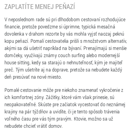
ZAPLATÍTE MENEJ PEŇAZÍ
V neposlednom rade sú pri dlhodobom cestovaní rozhodujúce
financie, pretože povedzme si úprimne, typická mesačná
dovolenka v drahom rezorte by vás mohla vyjsť naozaj peknú
kopu peňazí. Pomalí cestovatelia prišli s množstvom alternatív,
akými sa dá ušetriť napríklad na bývaní. Prenajímajú si menšie
domčeky, využívajú známy couch surfing alebo modernejší
house sitting, kedy sa starajú o nehnuteľnosť, kým je majiteľ
preč. Tým ušetríte aj na doprave, pretože sa nebudete každý
deň presúvať na nové miesto.
Pomalé cestovanie môže pre niekoho znamenať vykročenie z
ich komfortnej zóny. Zážitky, ktoré vám však prinesie, sú
neopakovateľné. Skúste pre začiatok vycestovať do neznámej
krajiny na pár týždňov a uvidíte, či je tento spôsob trávenia
voľného času pre vás tým pravým. Ktovie, možno sa už
nebudete chcieť vrátiť domov.