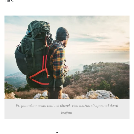
Pri pomalom cestovaní má človek viac možností spoznať danú
krajinu.