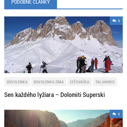
PODOBNÉ ČLÁNKY
0
DOVOLENKA
DOVOLENKA ZIMA
LYŽOVAČKA
TALIANSKO
ZIMNÁ DOVOLENKA
Sen každého lyžiara – Dolomiti Superski
0