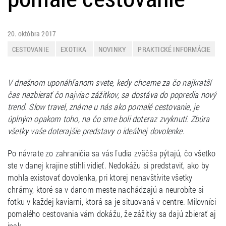
20. októbra 2017
CESTOVANIE
EXOTIKA
NOVINKY
PRAKTICKÉ INFORMÁCIE
ZAHRANIČIE
V dnešnom uponáhľanom svete, kedy chceme za čo najkratší
čas nazbierať čo najviac zážitkov, sa dostáva do popredia nový
trend. Slow travel, známe u nás ako pomalé cestovanie, je
úplným opakom toho, na čo sme boli doteraz zvyknutí. Zbúra
všetky vaše doterajšie predstavy o ideálnej dovolenke.
Po návrate zo zahraničia sa vás ľudia zväčša pýtajú, čo všetko
ste v danej krajine stihli vidieť. Nedokážu si predstaviť, ako by
mohla existovať dovolenka, pri ktorej nenavštívite všetky
chrámy, ktoré sa v danom meste nachádzajú a neurobíte si
fotku v každej kaviarni, ktorá sa je situovaná v centre. Milovníci
pomalého cestovania vám dokážu, že zážitky sa dajú zbierať aj
inak.