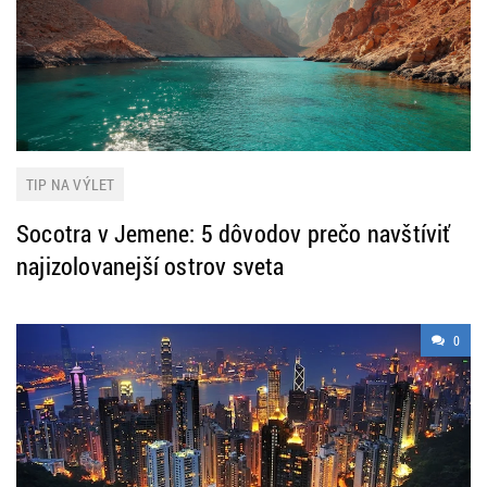
TIP NA VÝLET
Socotra v Jemene: 5 dôvodov prečo navštíviť
najizolovanejší ostrov sveta
0