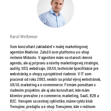
Karol Woltemar
Som konzultant zakladateľ v malej marketingovej
agentúre Madviso. Založil som platformu a e-shop
riešenie Midasto. V agentúre mám na starosti dennú
agendu, ale aj prípravu a návrhy marketingovej stratégie,
audity, SEO, webdizajn, UX/UI, technické špecifikácie pre
webstránky, e-shopy a projektové riadenie. V IT som
pracoval od roku 2003, neskôr sa pridal vývoj webstránok,
UX/UI, marketing a e-commmerce. Firmám pomáham s
riadením projektov, ale aj ako konzultant, kde mám
klientov prevažne z e-commerce, marketing, SaaS, B2B a
B2C. Venujem sa cestnej cyklistike, máme cyklo klub
Trenujme, predajňu a e-shop Trenujeme, kde v reálnom