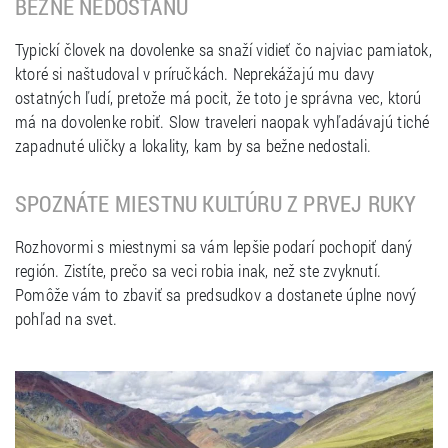
BEŽNE NEDOSTANÚ
Typickí človek na dovolenke sa snaží vidieť čo najviac pamiatok,
ktoré si naštudoval v príručkách. Neprekážajú mu davy
ostatných ľudí, pretože má pocit, že toto je správna vec, ktorú
má na dovolenke robiť. Slow traveleri naopak vyhľadávajú tiché
zapadnuté uličky a lokality, kam by sa bežne nedostali.
SPOZNÁTE MIESTNU KULTÚRU Z PRVEJ RUKY
Rozhovormi s miestnymi sa vám lepšie podarí pochopiť daný
región. Zistíte, prečo sa veci robia inak, než ste zvyknutí.
Pomôže vám to zbaviť sa predsudkov a dostanete úplne nový
pohľad na svet.