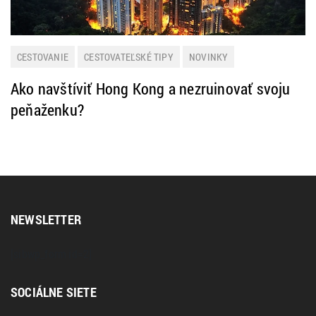
CESTOVANIE
CESTOVATEĽSKÉ TIPY
NOVINKY
Ako navštíviť Hong Kong a nezruinovať svoju
peňaženku?
NEWSLETTER
[sibwp_form id=2]
SOCIÁLNE SIETE