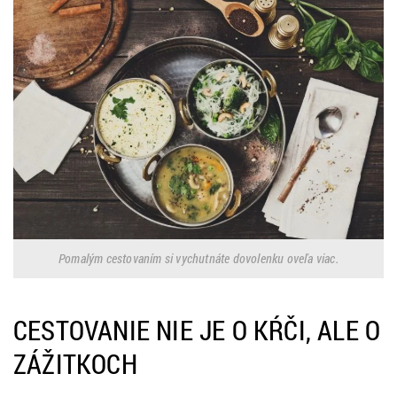
Pomalým cestovaním si vychutnáte dovolenku oveľa viac.
CESTOVANIE NIE JE O KŔČI, ALE O
ZÁŽITKOCH