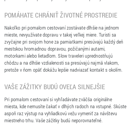
POMÁHATE CHRÁNIŤ ŽIVOTNÉ PROSTREDIE
Nakoľko pri pomalom cestovaní zostávate dlhšie na jednom
mieste, nevyužívate dopravu v takej veľkej miere. Turisti sa
zvyčajne pri svojom hone za pamiatkami presúvajú každý deň
mestskou hromadnou dopravou, požičanými autami,
motorkami alebo lietadlom. Slow traveleri uprednostňujú
chôdzu a na dlhšie vzdialenosti sa presúvajú najmä vlakom,
pretože v ňom opäť dokážu lepšie nadviazať kontakt s okolím.
VAŠE ZÁŽITKY BUDÚ OVEĽA SILNEJŠIE
Pri pomalom cestovaní si vyhľadávate zväčša originálne
miesta, kde nemusíte čakať v dlhých radoch na vstupné. Skúste
aspoň raz výstup na vyhliadkovú vežu vymeniť za návštevu
miestneho trhu. Vaše zážitky budú neporovnateľné.