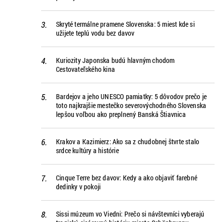
Skryté termálne pramene Slovenska: 5 miest kde si
užijete teplú vodu bez davov
Kuriozity Japonska budú hlavným chodom
Cestovateľského kina
Bardejov a jeho UNESCO pamiatky: 5 dôvodov prečo je
toto najkrajšie mestečko severovýchodného Slovenska
lepšou voľbou ako preplnený Banská Štiavnica
Krakov a Kazimierz: Ako sa z chudobnej štvrte stalo
srdce kultúry a histórie
Cinque Terre bez davov: Kedy a ako objaviť farebné
dedinky v pokoji
Sissi múzeum vo Viedni: Prečo si návštevníci vyberajú