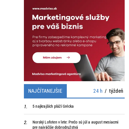
NAJČÍTANEJŠIE
24 h
/
týždeň
5 najkrajších pláží Grécka
Norský Lofoten v lete: Prečo sú júl a august mesiacmi
pre najväčšie dobrodružstvá