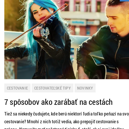
CESTOVANIE
CESTOVATEĽSKÉ TIPY
NOVINKY
7 spôsobov ako zarábať na cestách
Tiež sa niekedy čudujete, kde berú niektorí ľudia toľko peňazí na svo
cestovanie? Mnohí z nich totiž vedia, ako prepojiť cestovanie s