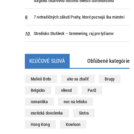
tragickú cisárovnú históriu miesto Schönbrunnu
7 netradičných zákutí Prahy, ktoré poznajú iba miestni
Stredisko Stuhleck – Semmering, raj pre lyžiarov
KĽÚČOVÉ SLOVÁ
Obľúbené kategórie
Malinô Brdo
ako sa zbaliť
Brugy
Belgicko
víkend
Paríž
romantika
noc na letisku
exotická dovolenka
Sintra
Hong Kong
Kowloon