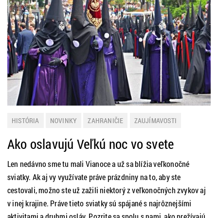
HISTÓRIA
NOVINKY
ZAHRANIČIE
ZAUJÍMAVOSTI
Ako oslavujú Veľkú noc vo svete
Len nedávno sme tu mali Vianoce a už sa blížia veľkonočné
sviatky. Ak aj vy využívate práve prázdniny na to, aby ste
cestovali, možno ste už zažili niektorý z veľkonočných zvykov aj
v inej krajine. Práve tieto sviatky sú spájané s najrôznejšími
aktivitami a druhmi osláv. Pozrite sa spolu s nami, ako prežívajú