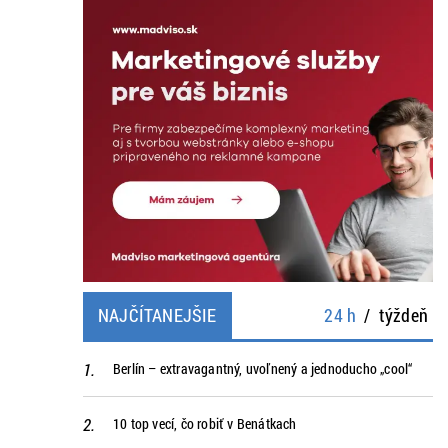
NAJČÍTANEJŠIE
24 h
/
týždeň
Berlín – extravagantný, uvoľnený a jednoducho „cool“
10 top vecí, čo robiť v Benátkach