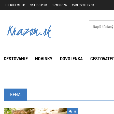
TRENUJEME.SK
NAJRODIC.SK
BIZNISTO.SK
CYKLOVYLETY.SK
CESTOVANIE
NOVINKY
DOVOLENKA
CESTOVATEĽ
KEŇA
0