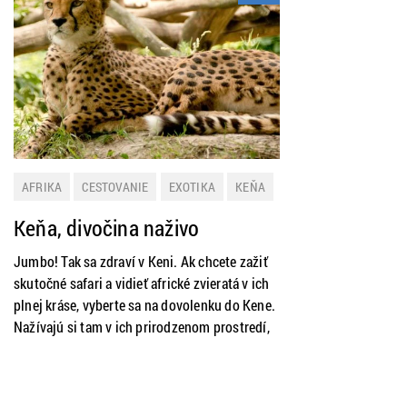
AFRIKA
CESTOVANIE
EXOTIKA
KEŇA
Keňa, divočina naživo
Jumbo! Tak sa zdraví v Keni. Ak chcete zažiť
skutočné safari a vidieť africké zvieratá v ich
plnej kráse, vyberte sa na dovolenku do Kene.
Nažívajú si tam v ich prirodzenom prostredí,
v harmónii s prírodou, nikým a ničím
obmedzované. Jedine v safari môžete vidieť
a zažiť to, čo vám žiadna ZOO neposkytne.