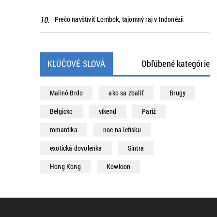
Prečo navštíviť Lombok, tajomný raj v Indonézii
KĽÚČOVÉ SLOVÁ
Obľúbené kategórie
Malinô Brdo
ako sa zbaliť
Brugy
Belgicko
víkend
Paríž
romantika
noc na letisku
exotická dovolenka
Sintra
Hong Kong
Kowloon