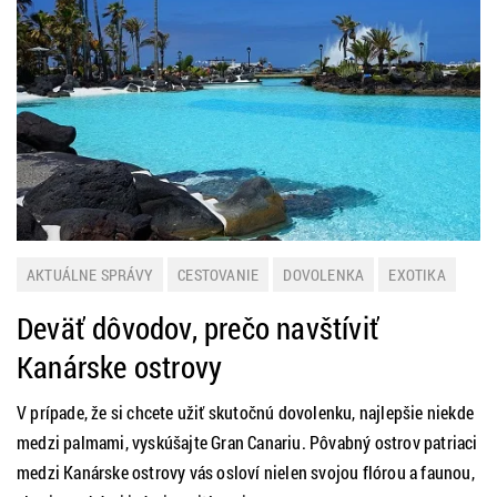
AKTUÁLNE SPRÁVY
CESTOVANIE
DOVOLENKA
EXOTIKA
LETNÁ DOVOLENKA
ZAHRANIČIE
ZAUJÍMAVOSTI
Deväť dôvodov, prečo navštíviť
Kanárske ostrovy
V prípade, že si chcete užiť skutočnú dovolenku, najlepšie niekde
medzi palmami, vyskúšajte Gran Canariu. Pôvabný ostrov patriaci
medzi Kanárske ostrovy vás osloví nielen svojou flórou a faunou,