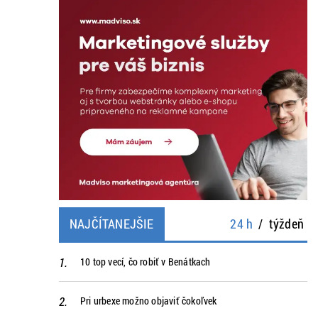
NAJČÍTANEJŠIE
24 h
/
týždeň
10 top vecí, čo robiť v Benátkach
Pri urbexe možno objaviť čokoľvek