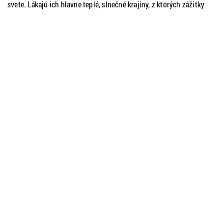
svete. Lákajú ich hlavne teplé, slnečné krajiny, z ktorých zážitky
opisuje na blogu Travelismus. Počas rokov cestovania nabrala
nespočetne veľa skúseností v plánovaní dovoleniek a v našom
rozhovore sa o ne s nami podelila. Čo je úplne prvý impulz pri výber
destinácie? Obvykle ma nová