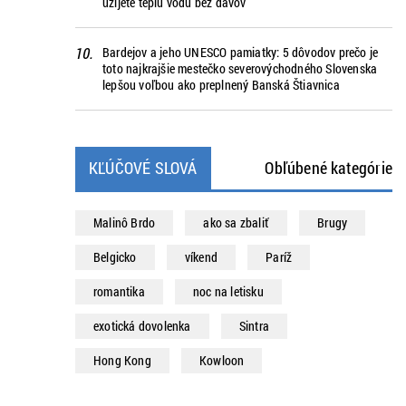
užijete teplú vodu bez davov
Bardejov a jeho UNESCO pamiatky: 5 dôvodov prečo je
toto najkrajšie mestečko severovýchodného Slovenska
lepšou voľbou ako preplnený Banská Štiavnica
KĽÚČOVÉ SLOVÁ
Obľúbené kategórie
Malinô Brdo
ako sa zbaliť
Brugy
Belgicko
víkend
Paríž
romantika
noc na letisku
exotická dovolenka
Sintra
Hong Kong
Kowloon