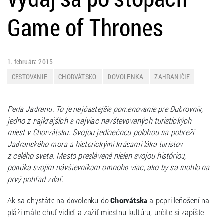
Game of Thrones
1. februára 2015
CESTOVANIE
CHORVÁTSKO
DOVOLENKA
ZAHRANIČIE
Perla Jadranu. To je najčastejšie pomenovanie pre Dubrovník,
jedno z najkrajších a najviac navštevovaných turistických
miest v Chorvátsku. Svojou jedinečnou polohou na pobreží
Jadranského mora a historickými krásami láka turistov
z celého sveta. Mesto preslávené nielen svojou históriou,
ponúka svojim návštevníkom omnoho viac, ako by sa mohlo na
prvý pohľad zdať.
Ak sa chystáte na dovolenku do
Chorvátska
a popri leňošení na
pláži máte chuť vidieť a zažiť miestnu kultúru, určite si zapíšte