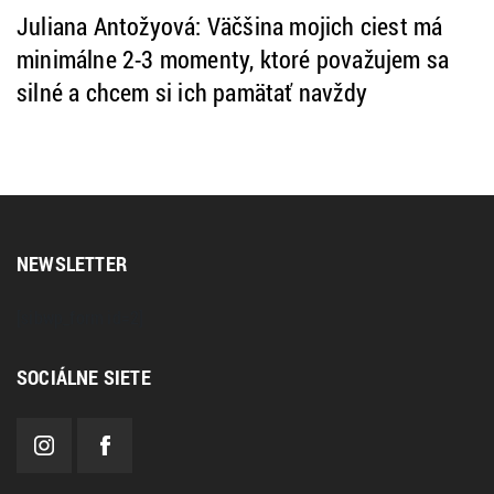
Juliana Antožyová: Väčšina mojich ciest má
minimálne 2-3 momenty, ktoré považujem sa
silné a chcem si ich pamätať navždy
NEWSLETTER
[sibwp_form id=2]
SOCIÁLNE SIETE