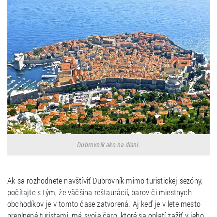
Dubrovník ako na dlani.
Ak sa rozhodnete navštíviť Dubrovník mimo turistickej sezóny,
počítajte s tým, že väčšina reštaurácií, barov či miestnych
obchodíkov je v tomto čase zatvorená. Aj keď je v lete mesto
preplnené turistami, má svoje čaro, ktoré sa oplatí zažiť v jeho