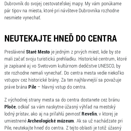
Dubrovník do svojej cestovateľskej mapy. My vám ponúkame
pár tipov na miesta, ktoré pri návšteve Dubrovníka rozhodne
nesmiete vynechať.
NEUTEKAJTE HNEĎ DO CENTRA
Preslávené
Staré Mesto
je jedným z prvých miest, kde by ste
mali začať svoju turistickú prehliadku. Historické centrum, ktoré
je zapísané aj vo Svetovom kultúrnom dedičstve UNESCO, by
ste rozhodne nemali vynechať. Do centra mesta vedie niekoľko
vstupov cez historické brány. Za ten najhlavnejší sa považuje
práve brána
Pile
– hlavný vstup do centra.
Z východnej strany mesta sa do centra dostanete cez bránu
Ploče
, odkiaľ sa vám naskytne úžasný výhľad na mestský
lodný prístav, ako aj na priľahlú pevnosť
Revelin
, v ktorej je
umiestnené
Archeologické múzeum
. Ak sa už nachádzate pri
Pile, neutekajte hneď do centra. Z tejto oblasti je totiž úžasný