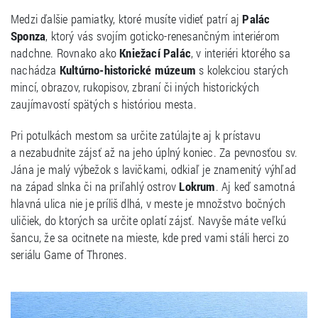
Medzi ďalšie pamiatky, ktoré musíte vidieť patrí aj
Palác
Sponza
, ktorý vás svojím goticko-renesančným interiérom
nadchne. Rovnako ako
Kniežací Palác
, v interiéri ktorého sa
nachádza
Kultúrno-historické múzeum
s kolekciou starých
mincí, obrazov, rukopisov, zbraní či iných historických
zaujímavostí spätých s históriou mesta.
Pri potulkách mestom sa určite zatúlajte aj k prístavu
a nezabudnite zájsť až na jeho úplný koniec. Za pevnosťou sv.
Jána je malý výbežok s lavičkami, odkiaľ je znamenitý výhľad
na západ slnka či na priľahlý ostrov
Lokrum
. Aj keď samotná
hlavná ulica nie je príliš dlhá, v meste je množstvo bočných
uličiek, do ktorých sa určite oplatí zájsť. Navyše máte veľkú
šancu, že sa ocitnete na mieste, kde pred vami stáli herci zo
seriálu Game of Thrones.