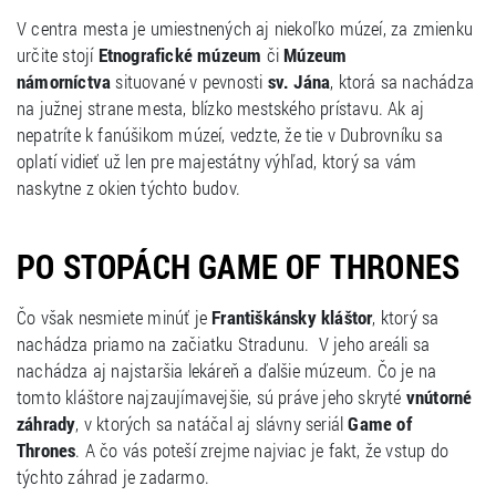
V centra mesta je umiestnených aj niekoľko múzeí, za zmienku
určite stojí
Etnografické múzeum
či
Múzeum
námorníctva
situované v pevnosti
sv. Jána
, ktorá sa nachádza
na južnej strane mesta, blízko mestského prístavu. Ak aj
nepatríte k fanúšikom múzeí, vedzte, že tie v Dubrovníku sa
oplatí vidieť už len pre majestátny výhľad, ktorý sa vám
naskytne z okien týchto budov.
PO STOPÁCH GAME OF THRONES
Čo však nesmiete minúť je
Františkánsky kláštor
, ktorý sa
nachádza priamo na začiatku Stradunu. V jeho areáli sa
nachádza aj najstaršia lekáreň a ďalšie múzeum. Čo je na
tomto kláštore najzaujímavejšie, sú práve jeho skryté
vnútorné
záhrady
, v ktorých sa natáčal aj slávny seriál
Game of
Thrones
. A čo vás poteší zrejme najviac je fakt, že vstup do
týchto záhrad je zadarmo.