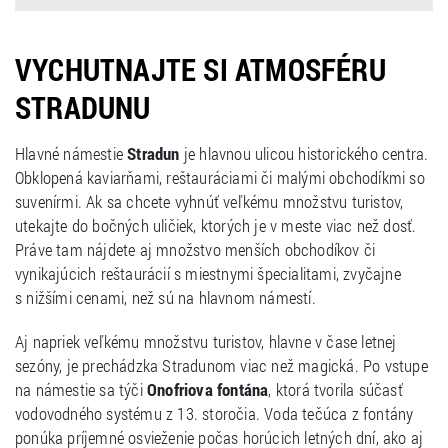
VYCHUTNAJTE SI ATMOSFÉRU
STRADUNU
Hlavné námestie
Stradun
je hlavnou ulicou historického centra.
Obklopená kaviarňami, reštauráciami či malými obchodíkmi so
suvenírmi. Ak sa chcete vyhnúť veľkému množstvu turistov,
utekajte do bočných uličiek, ktorých je v meste viac než dosť.
Práve tam nájdete aj množstvo menších obchodíkov či
vynikajúcich reštaurácií s miestnymi špecialitami, zvyčajne
s nižšími cenami, než sú na hlavnom námestí.
Aj napriek veľkému množstvu turistov, hlavne v čase letnej
sezóny, je prechádzka Stradunom viac než magická. Po vstupe
na námestie sa týči
Onofriova fontána
, ktorá tvorila súčasť
vodovodného systému z 13. storočia. Voda tečúca z fontány
ponúka príjemné osvieženie počas horúcich letných dní, ako aj