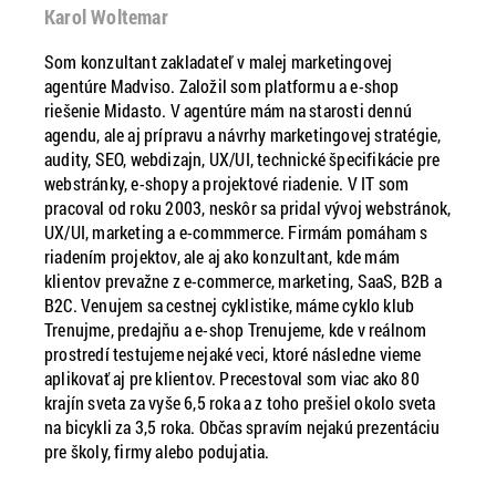
Karol Woltemar
Som konzultant zakladateľ v malej marketingovej
agentúre Madviso. Založil som platformu a e-shop
riešenie Midasto. V agentúre mám na starosti dennú
agendu, ale aj prípravu a návrhy marketingovej stratégie,
audity, SEO, webdizajn, UX/UI, technické špecifikácie pre
webstránky, e-shopy a projektové riadenie. V IT som
pracoval od roku 2003, neskôr sa pridal vývoj webstránok,
UX/UI, marketing a e-commmerce. Firmám pomáham s
riadením projektov, ale aj ako konzultant, kde mám
klientov prevažne z e-commerce, marketing, SaaS, B2B a
B2C. Venujem sa cestnej cyklistike, máme cyklo klub
Trenujme, predajňu a e-shop Trenujeme, kde v reálnom
prostredí testujeme nejaké veci, ktoré následne vieme
aplikovať aj pre klientov. Precestoval som viac ako 80
krajín sveta za vyše 6,5 roka a z toho prešiel okolo sveta
na bicykli za 3,5 roka. Občas spravím nejakú prezentáciu
pre školy, firmy alebo podujatia.