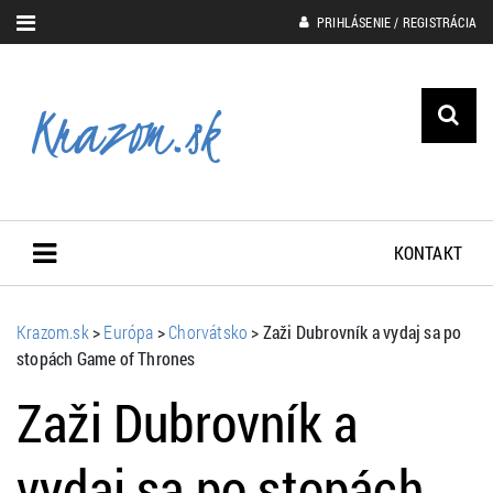
PRIHLÁSENIE / REGISTRÁCIA
KONTAKT
Krazom.sk
>
Európa
>
Chorvátsko
>
Zaži Dubrovník a vydaj sa po
stopách Game of Thrones
Zaži Dubrovník a
vydaj sa po stopách