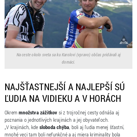
Na ceste okolo sveta sa ku Karolovi (vpravo) občas pridávali aj
domáci.
NAJŠŤASTNEJŠÍ A NAJLEPŠÍ SÚ
ĽUDIA NA VIDIEKU A V HORÁCH
Okrem
množstva zážitkov
si z trojročnej cesty odnáša aj
poznania o jednotlivých krajinách a jej obyvateľoch.
„V krajinách, kde
sloboda chýba
, boli aj ľudia menej šťastní,
mnohé veci tam boli nefunkčné a aj miera kriminality bola