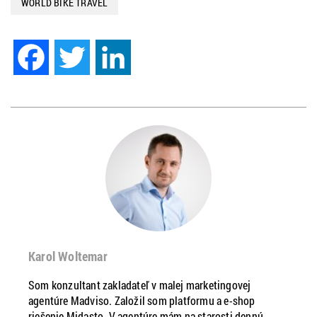
WORLD BIKE TRAVEL
Facebook
Twitter
LinkedIn
Karol Woltemar
Som konzultant zakladateľ v malej marketingovej
agentúre Madviso. Založil som platformu a e-shop
riešenie Midasto. V agentúre mám na starosti dennú