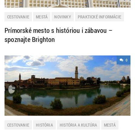
CESTOVANIE
MESTÁ
NOVINKY
PRAKTICKÉ INFORMÁCIE
TIP NA VÝLET
ZAHRANIČIE
Prímorské mesto s históriou i zábavou –
spoznajte Brighton
0
CESTOVANIE
HISTÓRIA
HISTÓRIA A KULTÚRA
MESTÁ
TALIANSKO
ZAHRANIČIE