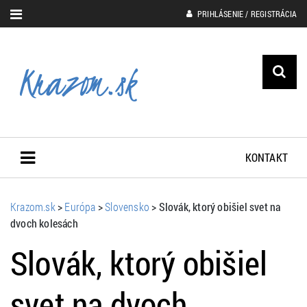
PRIHLÁSENIE / REGISTRÁCIA
KONTAKT
Krazom.sk
>
Európa
>
Slovensko
>
Slovák, ktorý obišiel svet na
dvoch kolesách
Slovák, ktorý obišiel
svet na dvoch