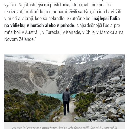
vyššia. Najšťastnejší mi prišli ľudia, ktorí mali možnosť sa
realizovať, mali pôdu pod nohami, živili sa tým, čo ich baví, žili
v mieri a v kraji, kde sa nekradlo. Skutočne boli
najlepší ľudia
na vidieku, v horách alebo v prírode
. Najsrdečnejší ľudia pre
mňa boli v Austrálii, v Turecku, v Kanade, v Chile, v Maroku a na
Novom Zélande.“
Zo svojej cesty má množstvo krásnych fotografií, ktoré by vystačili