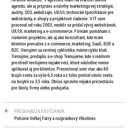
agendu, ale aj prípravu a návrhy marketingovej stratégie,
audity, SEO, webdizajn, UX/UI, technické špecifikácie pre
webstránky, e-shopy a projektové riadenie. V IT som
pracoval od roku 2003, neskôr sa pridal vývoj webstránok,
UX/UI, marketing a e-commmerce. Firmám pomáham s
riadením projektov, ale aj ako konzultant, kde mám
klientov prevažne z e-commerce, marketing, SaaS, B2B a
B2C. Venujem sa cestnej cyklistike, máme cyklo klub
Trenujme, predajňu a e-shop Trenujeme, kde v reálnom
prostredí testujeme nejaké veci, ktoré následne vieme
aplikovať aj pre klientov. Precestoval som viac ako 80
krajín sveta za vyše 6,5 roka a z toho prešiel okolo sveta
na bicykli za 3,5 roka. Občas spravím nejakú prezentáciu
pre školy, firmy alebo podujatia.
PREDCHÁDZAJÚCI ČLÁNOK
Pohorie Veľkej Fatry a rozprávkový Vlkolínec