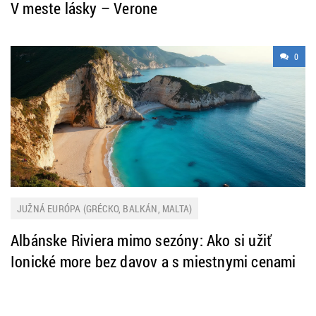
V meste lásky – Verone
0
JUŽNÁ EURÓPA (GRÉCKO, BALKÁN, MALTA)
Albánske Riviera mimo sezóny: Ako si užiť
Ionické more bez davov a s miestnymi cenami