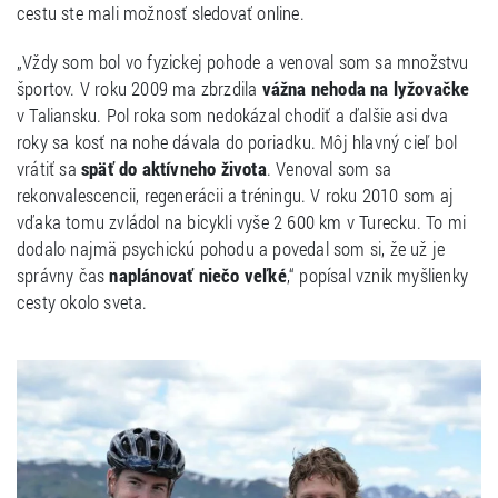
cestu ste mali možnosť sledovať online.
„Vždy som bol vo fyzickej pohode a venoval som sa množstvu
športov. V roku 2009 ma zbrzdila
vážna nehoda na lyžovačke
v Taliansku. Pol roka som nedokázal chodiť a ďalšie asi dva
roky sa kosť na nohe dávala do poriadku. Môj hlavný cieľ bol
vrátiť sa
späť do aktívneho života
. Venoval som sa
rekonvalescencii, regenerácii a tréningu. V roku 2010 som aj
vďaka tomu zvládol na bicykli vyše 2 600 km v Turecku. To mi
dodalo najmä psychickú pohodu a povedal som si, že už je
správny čas
naplánovať niečo veľké
,“ popísal vznik myšlienky
cesty okolo sveta.