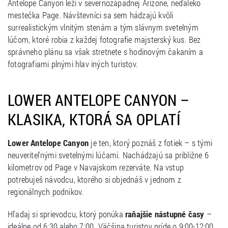
Antelope Canyon leží v severnozápadnej Arizone, neďaleko
mestečka Page. Návštevníci sa sem hádzajú kvôli
surrealistickým vlnitým stenám a tým slávnym svetelným
lúčom, ktoré robia z každej fotografie majsterský kus. Bez
správneho plánu sa však stretnete s hodinovým čakaním a
fotografiami plnými hlav iných turistov.
LOWER ANTELOPE CANYON –
KLASIKA, KTORÁ SA OPLATÍ
Lower Antelope Canyon
je ten, ktorý poznáš z fotiek – s tými
neuveriteľnými svetelnými lúčami. Nachádzajú sa približne 6
kilometrov od Page v Navajskom rezerváte. Na vstup
potrebuješ návodcu, ktorého si objednáš v jednom z
regionálnych podnikov.
Hľadaj si sprievodcu, ktorý ponúka
raňajšie nástupné časy
–
ideálne od 6:30 alebo 7:00. Väčšina turistov príde o 9:00-12:00,