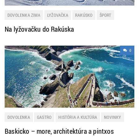
DOVOLENKA ZIMA
LYŽOVAČKA
RAKÚSKO
ŠPORT
ZAHRANIČIE
ZIMNÁ DOVOLENKA
Na lyžovačku do Rakúska
0
DOVOLENKA
GASTRO
HISTÓRIA A KULTÚRA
NOVINKY
ŠPANIELSKO
Baskicko – more, architektúra a pintxos