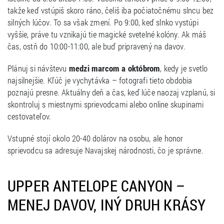
takže keď vstúpiš skoro ráno, čeliš iba počiatočnému slncu bez
silných lúčov. To sa však zmení. Po 9:00, keď slnko vystúpi
vyššie, práve tu vznikajú tie magické svetelné kolóny. Ak máš
čas, ostň do 10:00-11:00, ale buď pripravený na davov.
Plánuj si návštevu
medzi marcom a októbrom
, kedy je svetlo
najsilnejšie. Kľúč je vychytávka – fotografi tieto obdobia
poznajú presne. Aktuálny deň a čas, keď lúče naozaj vzplanú, si
skontroluj s miestnymi sprievodcami alebo online skupinami
cestovateľov.
Vstupné stojí okolo 20-40 dolárov na osobu, ale honor
sprievodcu sa adresuje Navajskej národnosti, čo je správne.
UPPER ANTELOPE CANYON –
MENEJ DAVOV, INÝ DRUH KRÁSY