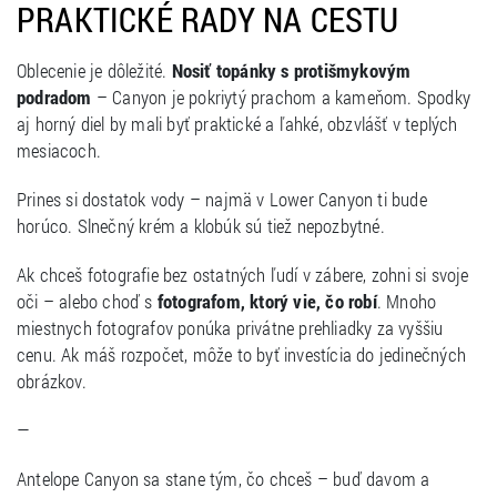
PRAKTICKÉ RADY NA CESTU
Oblecenie je dôležité.
Nosiť topánky s protišmykovým
podradom
– Canyon je pokriytý prachom a kameňom. Spodky
aj horný diel by mali byť praktické a ľahké, obzvlášť v teplých
mesiacoch.
Prines si dostatok vody – najmä v Lower Canyon ti bude
horúco. Slnečný krém a klobúk sú tiež nepozbytné.
Ak chceš fotografie bez ostatných ľudí v zábere, zohni si svoje
oči – alebo choď s
fotografom, ktorý vie, čo robí
. Mnoho
miestnych fotografov ponúka privátne prehliadky za vyššiu
cenu. Ak máš rozpočet, môže to byť investícia do jedinečných
obrázkov.
—
Antelope Canyon sa stane tým, čo chceš – buď davom a