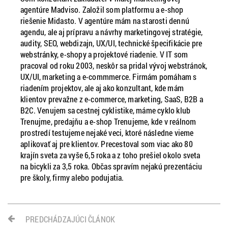
agentúre Madviso. Založil som platformu a e-shop
riešenie Midasto. V agentúre mám na starosti dennú
agendu, ale aj prípravu a návrhy marketingovej stratégie,
audity, SEO, webdizajn, UX/UI, technické špecifikácie pre
webstránky, e-shopy a projektové riadenie. V IT som
pracoval od roku 2003, neskôr sa pridal vývoj webstránok,
UX/UI, marketing a e-commmerce. Firmám pomáham s
riadením projektov, ale aj ako konzultant, kde mám
klientov prevažne z e-commerce, marketing, SaaS, B2B a
B2C. Venujem sa cestnej cyklistike, máme cyklo klub
Trenujme, predajňu a e-shop Trenujeme, kde v reálnom
prostredí testujeme nejaké veci, ktoré následne vieme
aplikovať aj pre klientov. Precestoval som viac ako 80
krajín sveta za vyše 6,5 roka a z toho prešiel okolo sveta
na bicykli za 3,5 roka. Občas spravím nejakú prezentáciu
pre školy, firmy alebo podujatia.
PREDCHÁDZAJÚCI ČLÁNOK