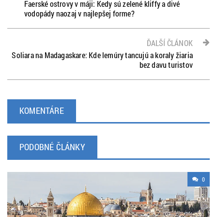
Faerské ostrovy v máji: Kedy sú zelené kliffy a divé
vodopády naozaj v najlepšej forme?
ĎALŠÍ ČLÁNOK
Soliara na Madagaskare: Kde lemúry tancujú a koraly žiaria
bez davu turistov
KOMENTÁRE
PODOBNÉ ČLÁNKY
0