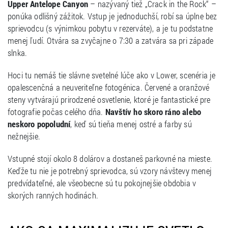
Upper Antelope Canyon
– nazývaný tiež „Crack in the Rock“ –
ponúka odlišný zážitok. Vstup je jednoduchší, robí sa úplne bez
sprievodcu (s výnimkou pobytu v rezerváte), a je tu podstatne
menej ľudí. Otvára sa zvyčajne o 7:30 a zatvára sa pri západe
slnka.
Hoci tu nemáš tie slávne svetelné lúče ako v Lower, scenéria je
opalescenčná a neuveriteľne fotogénica. Červené a oranžové
steny vytvárajú prirodzené osvetlenie, ktoré je fantastické pre
fotografie počas celého dňa.
Navštív ho skoro ráno alebo
neskoro popoludní
, keď sú tieňa menej ostré a farby sú
nežnejšie.
Vstupné stojí okolo 8 dolárov a dostaneš parkovné na mieste.
Keďže tu nie je potrebný sprievodca, sú vzory návštevy menej
predvídateľné, ale všeobecne sú tu pokojnejšie obdobia v
skorých ranných hodinách.