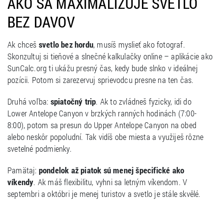
AKO SA MAXIMALIZUJE SVETLO
BEZ DAVOV
Ak chceš
svetlo bez hordu
, musíš myslieť ako fotograf.
Skonzultuj si tieňové a slnečné kalkulačky online – aplikácie ako
SunCalc.org ti ukážu presný čas, kedy bude slnko v ideálnej
pozícii. Potom si zarezervuj sprievodcu presne na ten čas.
Druhá voľba:
spiatočný trip
. Ak to zvládneš fyzicky, idi do
Lower Antelope Canyon v brzkých ranných hodinách (7:00-
8:00), potom sa presun do Upper Antelope Canyon na obed
alebo neskôr popoludní. Tak vidíš obe miesta a využiješ rôzne
svetelné podmienky.
Pamätaj:
pondelok až piatok sú menej špecifické ako
víkendy
. Ak máš flexibilitu, vyhni sa letným víkendom. V
septembri a októbri je menej turistov a svetlo je stále skvělé.