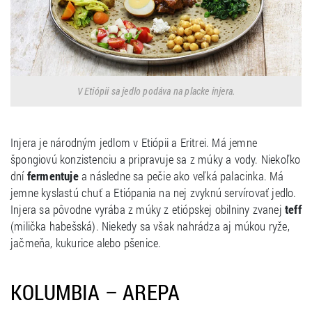
V Etiópii sa jedlo podáva na placke injera.
Injera je národným jedlom v Etiópii a Eritrei. Má jemne
špongiovú konzistenciu a pripravuje sa z múky a vody. Niekoľko
dní
fermentuje
a následne sa pečie ako veľká palacinka. Má
jemne kyslastú chuť a Etiópania na nej zvyknú servírovať jedlo.
Injera sa pôvodne vyrába z múky z etiópskej obilniny zvanej
teff
(milička habešská). Niekedy sa však nahrádza aj múkou ryže,
jačmeňa, kukurice alebo pšenice.
KOLUMBIA – AREPA