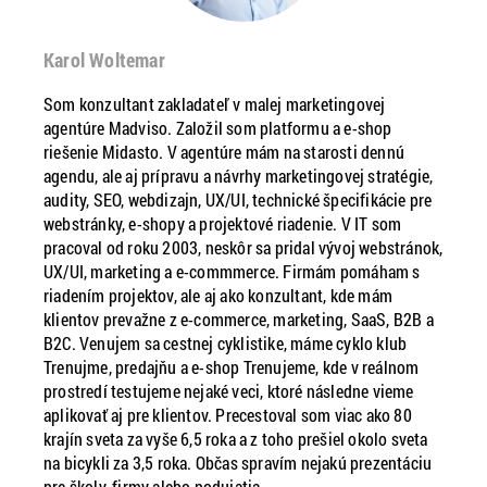
Karol Woltemar
Som konzultant zakladateľ v malej marketingovej
agentúre Madviso. Založil som platformu a e-shop
riešenie Midasto. V agentúre mám na starosti dennú
agendu, ale aj prípravu a návrhy marketingovej stratégie,
audity, SEO, webdizajn, UX/UI, technické špecifikácie pre
webstránky, e-shopy a projektové riadenie. V IT som
pracoval od roku 2003, neskôr sa pridal vývoj webstránok,
UX/UI, marketing a e-commmerce. Firmám pomáham s
riadením projektov, ale aj ako konzultant, kde mám
klientov prevažne z e-commerce, marketing, SaaS, B2B a
B2C. Venujem sa cestnej cyklistike, máme cyklo klub
Trenujme, predajňu a e-shop Trenujeme, kde v reálnom
prostredí testujeme nejaké veci, ktoré následne vieme
aplikovať aj pre klientov. Precestoval som viac ako 80
krajín sveta za vyše 6,5 roka a z toho prešiel okolo sveta
na bicykli za 3,5 roka. Občas spravím nejakú prezentáciu
pre školy, firmy alebo podujatia.