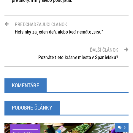
PREDCHÁDZAJÚCI ČLÁNOK
Helsinky za jeden deň, alebo keď nemáte „sisu“
ĎALŠÍ ČLÁNOK
Poznáte tieto krásne miesta v Španielsku?
KOMENTÁRE
PODOBNÉ ČLÁNKY
0