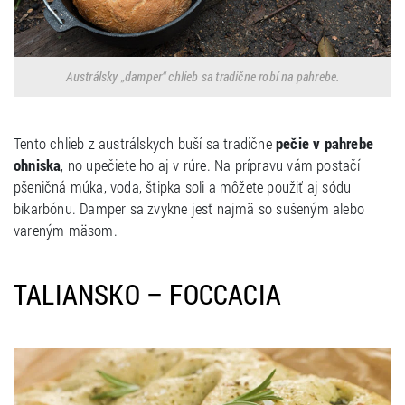
Austrálsky „damper“ chlieb sa tradične robí na pahrebe.
Tento chlieb z austrálskych buší sa tradične
pečie v pahrebe
ohniska
, no upečiete ho aj v rúre. Na prípravu vám postačí
pšeničná múka, voda, štipka soli a môžete použiť aj sódu
bikarbónu. Damper sa zvykne jesť najmä so sušeným alebo
vareným mäsom.
TALIANSKO – FOCCACIA