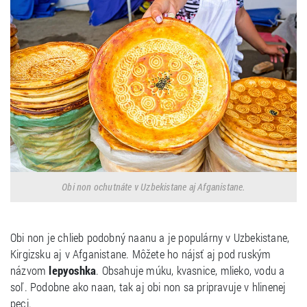
Obi non ochutnáte v Uzbekistane aj Afganistane.
Obi non je chlieb podobný naanu a je populárny v Uzbekistane,
Kirgizsku aj v Afganistane. Môžete ho nájsť aj pod ruským
názvom
lepyoshka
. Obsahuje múku, kvasnice, mlieko, vodu a
soľ. Podobne ako naan, tak aj obi non sa pripravuje v hlinenej
peci.