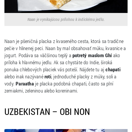
Naan je vynikajúcou prílohou k indickému jedlu.
Naan je pšeničná placka z kvaseného cesta, ktorá sa tradične
pečie v hlinenej peci. Naan by mal obsahovať múku, kvasnice a
jogurt. Podáva sa väčšinou teplý a
potretý maslom Ghí
ako
príloha k hlavnému jedlu. Ak sa chystáte do Indie, široká
ponuka chlebových placiek vás poteší. Nájdete tu aj
chapati
alebo inak nazývané
roti
, jednoduché placky z múky, soli a
vody.
Paraatha
je placka podobná chapati, často sa plní
zemiakmi, zeleninou alebo koreninami.
UZBEKISTAN – OBI NON