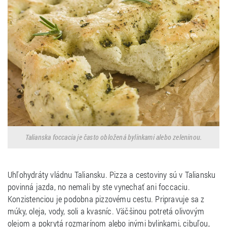
Talianska foccacia je často obložená bylinkami alebo zeleninou.
Uhľohydráty vládnu Taliansku. Pizza a cestoviny sú v Taliansku
povinná jazda, no nemali by ste vynechať ani foccaciu.
Konzistenciou je podobna pizzovému cestu. Pripravuje sa z
múky, oleja, vody, soli a kvasníc. Väčšinou potretá olivovým
olejom a pokrytá rozmarínom alebo inými bylinkami, cibuľou,