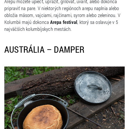
Arepu môžete upiecť, upražiť, grilovať, uvariť, alebo dokonca
pripraviť na pare. V niektorých regiónoch arepu naplnia alebo
obložia mäsom, vajciami, rajčinami, syrom alebo zeleninou. V
Kolumbii majú dokonca
Arepa festival
, ktorý sa oslavuje v 5
najväčších kolumbíjskych mestách.
AUSTRÁLIA – DAMPER