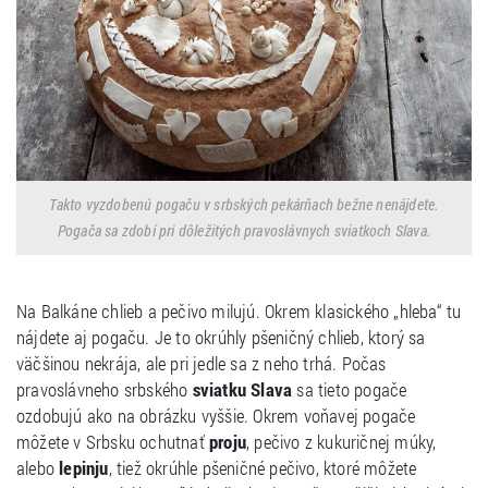
Takto vyzdobenú pogaču v srbských pekárňach bežne nenájdete.
Pogača sa zdobí pri dôležitých pravoslávnych sviatkoch Slava.
Na Balkáne chlieb a pečivo milujú. Okrem klasického „hleba“ tu
nájdete aj pogaču. Je to okrúhly pšeničný chlieb, ktorý sa
väčšinou nekrája, ale pri jedle sa z neho trhá. Počas
pravoslávneho srbského
sviatku Slava
sa tieto pogače
ozdobujú ako na obrázku vyššie. Okrem voňavej pogače
môžete v Srbsku ochutnať
proju
, pečivo z kukuričnej múky,
alebo
lepinju
, tiež okrúhle pšeničné pečivo, ktoré môžete