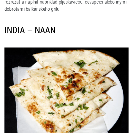
rozrezať a naplniť napríklad pljeskavicou, čevapčiči alebo inými
dobrotami balkánskeho grilu.
INDIA – NAAN