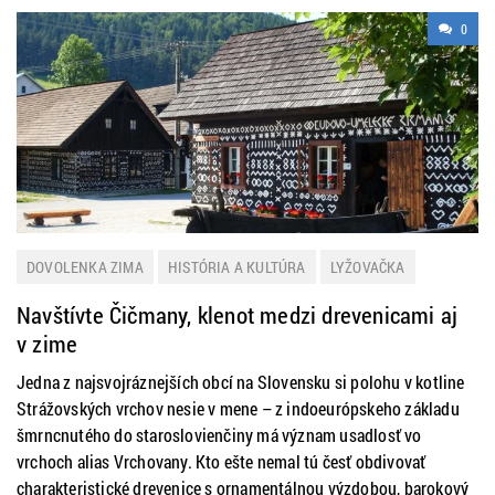
0
DOVOLENKA ZIMA
HISTÓRIA A KULTÚRA
LYŽOVAČKA
SLOVENSKO
Navštívte Čičmany, klenot medzi drevenicami aj
v zime
Jedna z najsvojráznejších obcí na Slovensku si polohu v kotline
Strážovských vrchov nesie v mene – z indoeurópskeho základu
šmrncnutého do staroslovienčiny má význam usadlosť vo
vrchoch alias Vrchovany. Kto ešte nemal tú česť obdivovať
charakteristické drevenice s ornamentálnou výzdobou, barokový