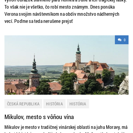
To však nie je všetko, čo robí mesto známym. Dnes ponúka
Verona svojim návštevníkom na obdiv množstvo nádherných
vecí. Poďme sa teda nerušene prejsť
0
ČESKÁ REPUBLIKA
HISTÓRIA
HISTÓRIA
HISTÓRIA A KULTÚRA
ZAHRANIČIE
ZAUJÍMAVOSTI
Mikulov, mesto s vôňou vína
Mikulov je mesto v tradičnej vinárskej oblasti na juhu Moravy, má