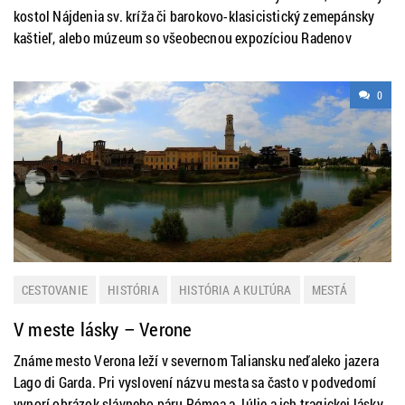
kostol Nájdenia sv. kríža či barokovo-klasicistický zemepánsky
kaštieľ, alebo múzeum so všeobecnou expozíciou Radenov
0
CESTOVANIE
HISTÓRIA
HISTÓRIA A KULTÚRA
MESTÁ
TALIANSKO
ZAHRANIČIE
V meste lásky – Verone
Známe mesto Verona leží v severnom Taliansku neďaleko jazera
Lago di Garda. Pri vyslovení názvu mesta sa často v podvedomí
vynorí obrázok slávneho páru Rómea a Júlie a ich tragickej lásky.