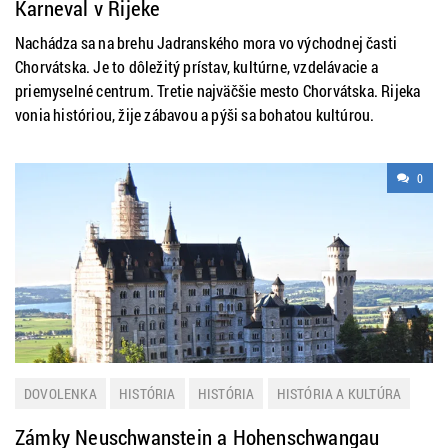
Karneval v Rijeke
Nachádza sa na brehu Jadranského mora vo východnej časti
Chorvátska. Je to dôležitý prístav, kultúrne, vzdelávacie a
priemyselné centrum. Tretie najväčšie mesto Chorvátska. Rijeka
vonia históriou, žije zábavou a pýši sa bohatou kultúrou.
0
DOVOLENKA
HISTÓRIA
HISTÓRIA
HISTÓRIA A KULTÚRA
NEMECKO
TURISTIKA
ZAHRANIČIE
ZAUJÍMAVOSTI
Zámky Neuschwanstein a Hohenschwangau