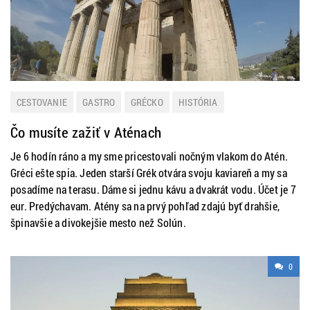
CESTOVANIE
GASTRO
GRÉCKO
HISTÓRIA
HISTÓRIA A KULTÚRA
LETNÁ DOVOLENKA
MESTÁ
Čo musíte zažiť v Aténach
NOVINKY
TIP NA VÝLET
Je 6 hodín ráno a my sme pricestovali nočným vlakom do Atén.
Gréci ešte spia. Jeden starší Grék otvára svoju kaviareň a my sa
posadíme na terasu. Dáme si jednu kávu a dvakrát vodu. Účet je 7
eur. Predýchavam. Atény sa na prvý pohľad zdajú byť drahšie,
špinavšie a divokejšie mesto než Solún.
0