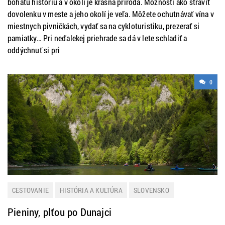
bohatú históriu a v okolí je krásna príroda. Možností ako stráviť
dovolenku v meste a jeho okolí je veľa. Môžete ochutnávať vína v
miestnych pivničkách, vydať sa na cykloturistiku, prezerať si
pamiatky… Pri neďalekej priehrade sa dá v lete schladiť a
oddýchnuť si pri
0
CESTOVANIE
HISTÓRIA A KULTÚRA
SLOVENSKO
ZAUJÍMAVOSTI
Pieniny, plťou po Dunajci