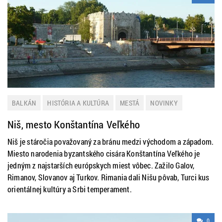
BALKÁN
HISTÓRIA A KULTÚRA
MESTÁ
NOVINKY
SRBSKO
TIP NA VÝLET
Niš, mesto Konštantína Veľkého
Niš je stáročia považovaný za bránu medzi východom a západom.
Miesto narodenia byzantského cisára Konštantína Veľkého je
jedným z najstarších európskych miest vôbec. Zažilo Galov,
Rimanov, Slovanov aj Turkov. Rimania dali Nišu pôvab, Turci kus
orientálnej kultúry a Srbi temperament.
0