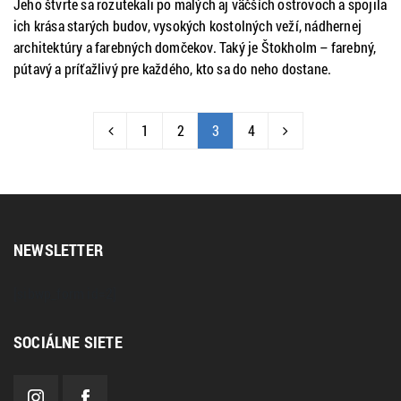
Jeho štvrte sa rozutekali po malých aj väčších ostrovoch a spojila
ich krása starých budov, vysokých kostolných veží, nádhernej
architektúry a farebných domčekov. Taký je Štokholm – farebný,
pútavý a príťažlivý pre každého, kto sa do neho dostane.
1
2
3
4
NEWSLETTER
[sibwp_form id=2]
SOCIÁLNE SIETE