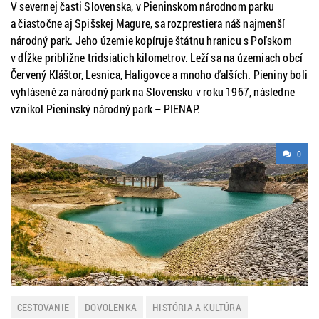
V severnej časti Slovenska, v Pieninskom národnom parku
a čiastočne aj Spišskej Magure, sa rozprestiera náš najmenší
národný park. Jeho územie kopíruje štátnu hranicu s Poľskom
v dĺžke približne tridsiatich kilometrov. Leží sa na územiach obcí
Červený Kláštor, Lesnica, Haligovce a mnoho ďalších. Pieniny boli
vyhlásené za národný park na Slovensku v roku 1967, následne
vznikol Pieninský národný park – PIENAP.
0
CESTOVANIE
DOVOLENKA
HISTÓRIA A KULTÚRA