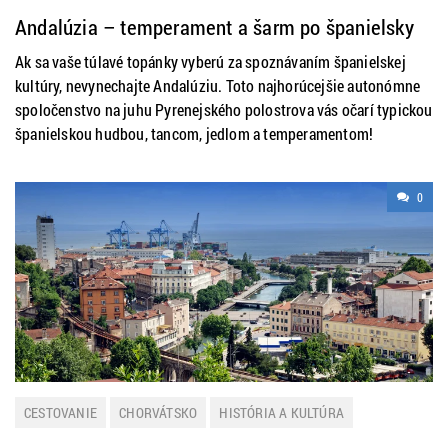
ŠPANIELSKO
Andalúzia – temperament a šarm po španielsky
Ak sa vaše túlavé topánky vyberú za spoznávaním španielskej
kultúry, nevynechajte Andalúziu. Toto najhorúcejšie autonómne
spoločenstvo na juhu Pyrenejského polostrova vás očarí typickou
španielskou hudbou, tancom, jedlom a temperamentom!
0
CESTOVANIE
CHORVÁTSKO
HISTÓRIA A KULTÚRA
TIP NA VÝLET