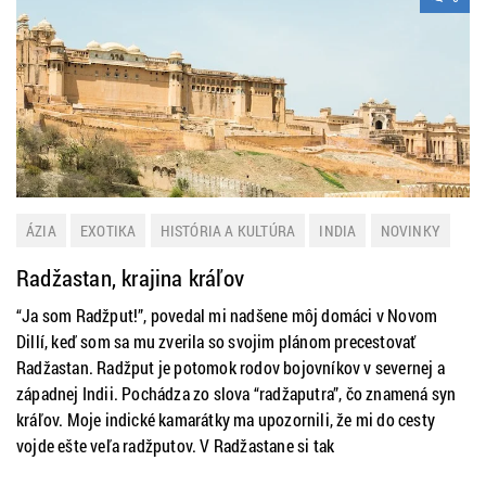
ÁZIA
EXOTIKA
HISTÓRIA A KULTÚRA
INDIA
NOVINKY
TIP NA VÝLET
ZAHRANIČIE
Radžastan, krajina kráľov
“Ja som Radžput!”, povedal mi nadšene môj domáci v Novom
Dillí, keď som sa mu zverila so svojim plánom precestovať
Radžastan. Radžput je potomok rodov bojovníkov v severnej a
západnej Indii. Pochádza zo slova “radžaputra”, čo znamená syn
kráľov. Moje indické kamarátky ma upozornili, že mi do cesty
vojde ešte veľa radžputov. V Radžastane si tak