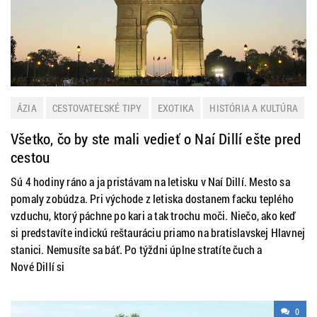
ÁZIA
CESTOVATEĽSKÉ TIPY
EXOTIKA
HISTÓRIA A KULTÚRA
INDIA
NOVINKY
Všetko, čo by ste mali vedieť o Naí Dillí ešte pred
cestou
Sú 4 hodiny ráno a ja pristávam na letisku v Naí Dillí. Mesto sa
pomaly zobúdza. Pri východe z letiska dostanem facku teplého
vzduchu, ktorý páchne po kari a tak trochu moči. Niečo, ako keď
si predstavíte indickú reštauráciu priamo na bratislavskej Hlavnej
stanici. Nemusíte sa báť. Po týždni úplne stratíte čuch a
Nové Dillí si
0