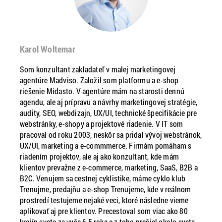
Karol Woltemar
Som konzultant zakladateľ v malej marketingovej
agentúre Madviso. Založil som platformu a e-shop
riešenie Midasto. V agentúre mám na starosti dennú
agendu, ale aj prípravu a návrhy marketingovej stratégie,
audity, SEO, webdizajn, UX/UI, technické špecifikácie pre
webstránky, e-shopy a projektové riadenie. V IT som
pracoval od roku 2003, neskôr sa pridal vývoj webstránok,
UX/UI, marketing a e-commmerce. Firmám pomáham s
riadením projektov, ale aj ako konzultant, kde mám
klientov prevažne z e-commerce, marketing, SaaS, B2B a
B2C. Venujem sa cestnej cyklistike, máme cyklo klub
Trenujme, predajňu a e-shop Trenujeme, kde v reálnom
prostredí testujeme nejaké veci, ktoré následne vieme
aplikovať aj pre klientov. Precestoval som viac ako 80
krajín sveta za vyše 6,5 roka a z toho prešiel okolo sveta