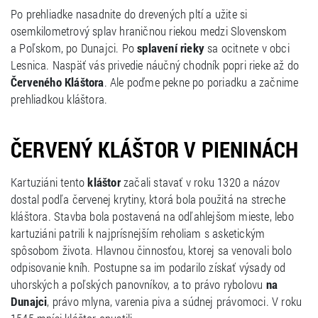
Po prehliadke nasadnite do drevených pltí a užite si
osemkilometrový splav hraničnou riekou medzi Slovenskom
a Poľskom, po Dunajci. Po
splavení rieky
sa ocitnete v obci
Lesnica. Naspäť vás privedie náučný chodník popri rieke až do
Červeného Kláštora
. Ale poďme pekne po poriadku a začnime
prehliadkou kláštora.
ČERVENÝ KLÁŠTOR V PIENINÁCH
Kartuziáni tento
kláštor
začali stavať v roku 1320 a názov
dostal podľa červenej krytiny, ktorá bola použitá na streche
kláštora. Stavba bola postavená na odľahlejšom mieste, lebo
kartuziáni patrili k najprísnejším reholiam s asketickým
spôsobom života. Hlavnou činnosťou, ktorej sa venovali bolo
odpisovanie kníh. Postupne sa im podarilo získať výsady od
uhorských a poľských panovníkov, a to právo rybolovu
na
Dunajci
, právo mlyna, varenia piva a súdnej právomoci. V roku