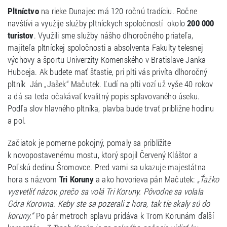
Pltníctvo
na rieke Dunajec má 120 ročnú tradíciu. Ročne
navštívi a využije služby pltníckych spoločností okolo
200 000
turistov
. Využili sme služby nášho dlhoročného priateľa,
majiteľa pltníckej spoločnosti a absolventa Fakulty telesnej
výchovy a športu Univerzity Komenského v Bratislave Janka
Hubceja. Ak budete mať šťastie, pri plti vás privíta dlhoročný
pltník Ján „Jašek“ Mačutek. Ľudí na plti vozí už vyše 40 rokov
a dá sa teda očakávať kvalitný popis splavovaného úseku.
Podľa slov hlavného pltníka, plavba bude trvať približne hodinu
a pol.
Začiatok je pomerne pokojný, pomaly sa priblížite
k novopostavenému mostu, ktorý spojil Červený Kláštor a
Poľskú dedinu Šromovce. Pred vami sa ukazuje majestátna
hora s názvom
Tri Koruny
a ako hovorieva pán Mačutek:
„Ťažko
vysvetliť názov, prečo sa volá Tri Koruny. Pôvodne sa volala
Góra Korovna. Keby ste sa pozerali z hora, tak tie skaly sú do
koruny.“
Po pár metroch splavu pridáva k Trom Korunám ďalší