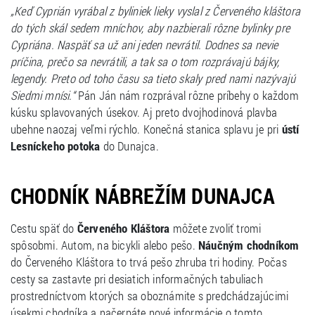
„Keď Cyprián vyrábal z byliniek lieky vyslal z Červeného kláštora
do tých skál sedem mníchov, aby nazbierali rôzne bylinky pre
Cypriána. Naspäť sa už ani jeden nevrátil. Dodnes sa nevie
príčina, prečo sa nevrátili, a tak sa o tom rozprávajú bájky,
legendy. Preto od toho času sa tieto skaly pred nami nazývajú
Siedmi mnísi.“
Pán Ján nám rozprával rôzne príbehy o každom
kúsku splavovaných úsekov. Aj preto dvojhodinová plavba
ubehne naozaj veľmi rýchlo. Konečná stanica splavu je pri
ústí
Lesníckeho potoka
do Dunajca.
CHODNÍK NÁBREŽÍM DUNAJCA
Cestu späť do
Červeného Kláštora
môžete zvoliť tromi
spôsobmi. Autom, na bicykli alebo pešo.
Náučným chodníkom
do Červeného Kláštora to trvá pešo zhruba tri hodiny. Počas
cesty sa zastavte pri desiatich informačných tabuliach
prostredníctvom ktorých sa oboznámite s predchádzajúcimi
úsekmi chodníka a načerpáte nové informácie o tomto