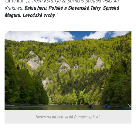
komentár.
„Z Troch Korún je za pekného počasia vidieť ku
Krakowu,
Babiu horu
,
Poľské a Slovenské Tatry
,
Spišskú
Maguru, Levočské vrchy
.“
Nielen na pltiach sa dá Dunajec splaviť.