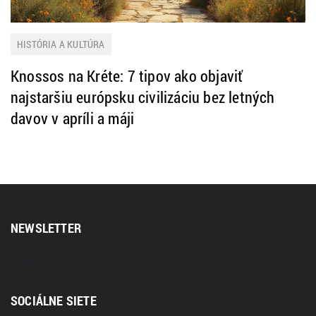
HISTÓRIA A KULTÚRA
Knossos na Kréte: 7 tipov ako objaviť
najstaršiu európsku civilizáciu bez letných
davov v apríli a máji
NEWSLETTER
[sibwp_form id=2]
SOCIÁLNE SIETE