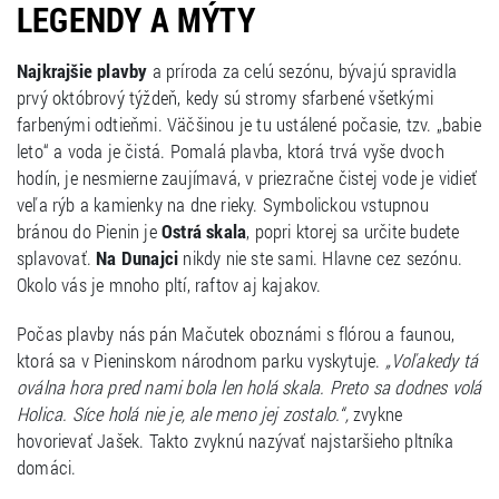
LEGENDY A MÝTY
Najkrajšie plavby
a príroda za celú sezónu, bývajú spravidla
prvý októbrový týždeň, kedy sú stromy sfarbené všetkými
farbenými odtieňmi. Väčšinou je tu ustálené počasie, tzv. „babie
leto“ a voda je čistá. Pomalá plavba, ktorá trvá vyše dvoch
hodín, je nesmierne zaujímavá, v priezračne čistej vode je vidieť
veľa rýb a kamienky na dne rieky. Symbolickou vstupnou
bránou do Pienin je
Ostrá skala
, popri ktorej sa určite budete
splavovať.
Na Dunajci
nikdy nie ste sami. Hlavne cez sezónu.
Okolo vás je mnoho pltí, raftov aj kajakov.
Počas plavby nás pán Mačutek oboznámi s flórou a faunou,
ktorá sa v Pieninskom národnom parku vyskytuje.
„Voľakedy tá
oválna hora pred nami bola len holá skala. Preto sa dodnes volá
Holica. Síce holá nie je, ale meno jej zostalo.“,
zvykne
hovorievať Jašek. Takto zvyknú nazývať najstaršieho pltníka
domáci.