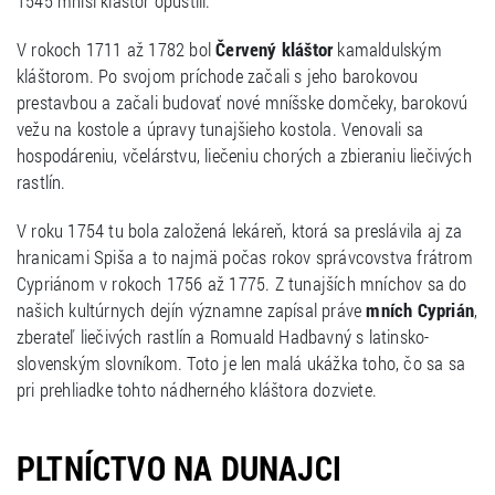
1545 mnísi kláštor opustili.
V rokoch 1711 až 1782 bol
Červený kláštor
kamaldulským
kláštorom. Po svojom príchode začali s jeho barokovou
prestavbou a začali budovať nové mníšske domčeky, barokovú
vežu na kostole a úpravy tunajšieho kostola. Venovali sa
hospodáreniu, včelárstvu, liečeniu chorých a zbieraniu liečivých
rastlín.
V roku 1754 tu bola založená lekáreň, ktorá sa preslávila aj za
hranicami Spiša a to najmä počas rokov správcovstva frátrom
Cypriánom v rokoch 1756 až 1775. Z tunajších mníchov sa do
našich kultúrnych dejín významne zapísal práve
mních Cyprián
,
zberateľ liečivých rastlín a Romuald Hadbavný s latinsko-
slovenským slovníkom. Toto je len malá ukážka toho, čo sa sa
pri prehliadke tohto nádherného kláštora dozviete.
PLTNÍCTVO NA DUNAJCI