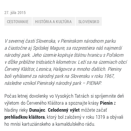
27. júla 2015
CESTOVANIE
HISTÓRIA A KULTÚRA
SLOVENSKO
ZAUJÍMAVOSTI
V severnej časti Slovenska, v Pieninskom národnom parku
a čiastočne aj Spišskej Magure, sa rozprestiera náš najmenší
národný park. Jeho územie kopíruje štátnu hranicu s Poľskom
v dĺžke približne tridsiatich kilometrov. Leží sa na územiach obcí
Červený Kláštor, Lesnica, Haligovce a mnoho ďalších. Pieniny
boli vyhlásené za národný park na Slovensku v roku 1967,
následne vznikol Pieninský národný park – PIENAP.
Počas letnej dovolenky vo Vysokých Tatrách si spríjemnite deň
výletom do Červeného Kláštora a spoznajte krásy
Pienin
z
hladiny rieky
Dunajec
.
Celodenný výlet
môžete začať
prehliadkou kláštora
, ktorý bol založený v roku 1319 a obývali
ho mnísi kartuziánskeho a kamaldulského rádu.