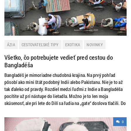
ÁZIA
CESTOVATEĽSKÉ TIPY
EXOTIKA
NOVINKY
PRAKTICKÉ INFORMÁCIE
Všetko, čo potrebujete vedieť pred cestou do
Bangladéša
Bangladéš je mimoriadne chudobná krajina. Na prvý pohľad
pôsobí ako mini štát podobný Indii alebo Pakistanu. Nie je to až
tak ďaleko od pravdy. Rozdiel medzi ľuďmi z Indie a Bangladéša
pocítite už pri nástupe do lietadla. Možno je to len moja
skúsenosť, ale pri lete do Dilí sa ľudia na „gate“ doslova tlačili. Do
0