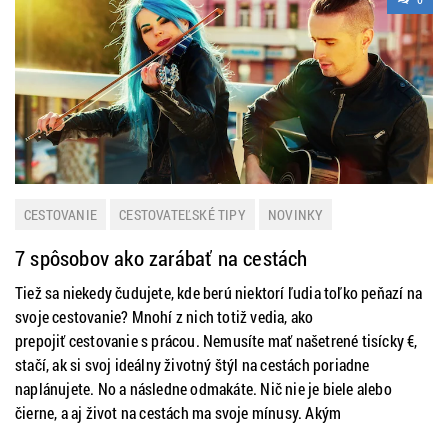
CESTOVANIE
CESTOVATEĽSKÉ TIPY
NOVINKY
7 spôsobov ako zarábať na cestách
Tiež sa niekedy čudujete, kde berú niektorí ľudia toľko peňazí na
svoje cestovanie? Mnohí z nich totiž vedia, ako
prepojiť cestovanie s prácou. Nemusíte mať našetrené tisícky €,
stačí, ak si svoj ideálny životný štýl na cestách poriadne
naplánujete. No a následne odmakáte. Nič nie je biele alebo
čierne, a aj život na cestách ma svoje mínusy. Akým