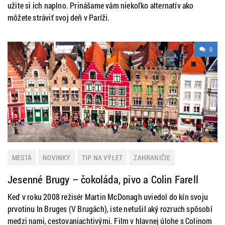
užite si ich naplno. Prinášame vám niekoľko alternatív ako
môžete stráviť svoj deň v Paríži.
0
MESTÁ
NOVINKY
TIP NA VÝLET
ZAHRANIČIE
Jesenné Brugy – čokoláda, pivo a Colin Farell
Keď v roku 2008 režisér Martin McDonagh uviedol do kín svoju
prvotinu In Bruges (V Brugách), iste netušil aký rozruch spôsobí
medzi nami, cestovaniachtivými. Film v hlavnej úlohe s Colinom