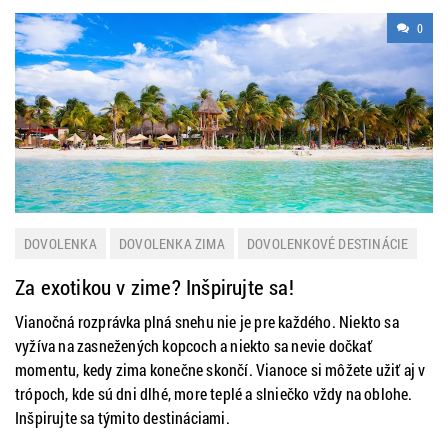
0
DOVOLENKA
DOVOLENKA ZIMA
DOVOLENKOVÉ DESTINÁCIE
EXOTIKA
NOVINKY
Za exotikou v zime? Inšpirujte sa!
Vianočná rozprávka plná snehu nie je pre každého. Niekto sa
vyžíva na zasnežených kopcoch a niekto sa nevie dočkať
momentu, kedy zima konečne skončí. Vianoce si môžete užiť aj v
trópoch, kde sú dni dlhé, more teplé a slniečko vždy na oblohe.
Inšpirujte sa týmito destináciami.