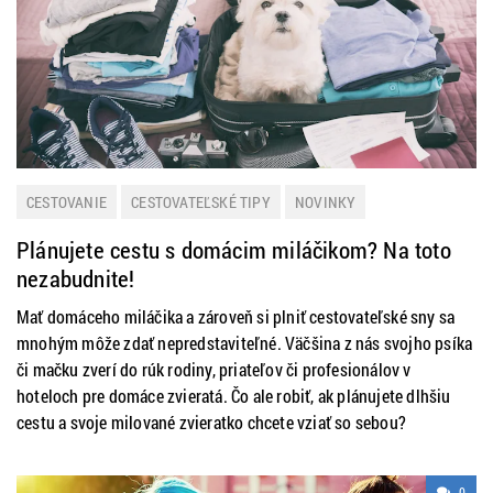
CESTOVANIE
CESTOVATEĽSKÉ TIPY
NOVINKY
PRAKTICKÉ INFORMÁCIE
Plánujete cestu s domácim miláčikom? Na toto
nezabudnite!
Mať domáceho miláčika a zároveň si plniť cestovateľské sny sa
mnohým môže zdať nepredstaviteľné. Väčšina z nás svojho psíka
či mačku zverí do rúk rodiny, priateľov či profesionálov v
hoteloch pre domáce zvieratá. Čo ale robiť, ak plánujete dlhšiu
cestu a svoje milované zvieratko chcete vziať so sebou?
0