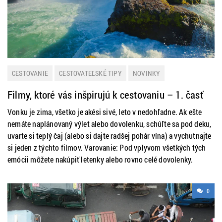
CESTOVANIE
CESTOVATEĽSKÉ TIPY
NOVINKY
Filmy, ktoré vás inšpirujú k cestovaniu – 1. časť
Vonku je zima, všetko je akési sivé, leto v nedohľadne. Ak ešte
nemáte naplánovaný výlet alebo dovolenku, schúľte sa pod deku,
uvarte si teplý čaj (alebo si dajte radšej pohár vína) a vychutnajte
si jeden z týchto filmov. Varovanie: Pod vplyvom všetkých tých
emócii môžete nakúpiť letenky alebo rovno celé dovolenky.
0