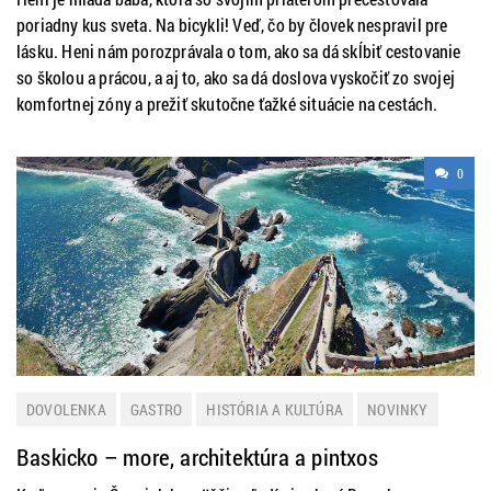
poriadny kus sveta. Na bicykli! Veď, čo by človek nespravil pre
lásku. Heni nám porozprávala o tom, ako sa dá skĺbiť cestovanie
so školou a prácou, a aj to, ako sa dá doslova vyskočiť zo svojej
komfortnej zóny a prežiť skutočne ťažké situácie na cestách.
0
DOVOLENKA
GASTRO
HISTÓRIA A KULTÚRA
NOVINKY
ŠPANIELSKO
Baskicko – more, architektúra a pintxos