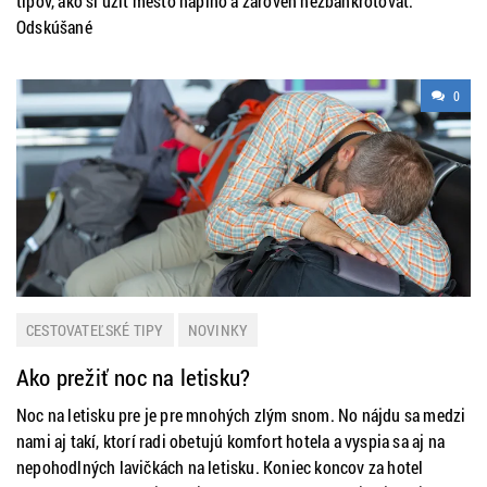
tipov, ako si užiť mesto naplno a zároveň nezbankrotovať.
Odskúšané
0
CESTOVATEĽSKÉ TIPY
NOVINKY
Ako prežiť noc na letisku?
Noc na letisku pre je pre mnohých zlým snom. No nájdu sa medzi
nami aj takí, ktorí radi obetujú komfort hotela a vyspia sa aj na
nepohodlných lavičkách na letisku. Koniec koncov za hotel