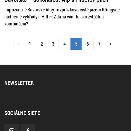
Impozantné Bavorské Alpy, rozprávkovo čisté jazero Königsee,
nádherné výhľady a Hitler. Zdá sa vám to ako zvláštna
kombinácia?
1
2
3
4
5
6
7
NEWSLETTER
[sibwp_form id=2]
SOCIÁLNE SIETE