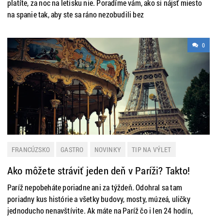
platíte, za noc na letisku nie. Poradíme vám, ako si nájsť miesto
na spanie tak, aby ste sa ráno nezobudili bez
0
FRANCÚZSKO
GASTRO
NOVINKY
TIP NA VÝLET
Ako môžete stráviť jeden deň v Paríži? Takto!
Paríž nepobeháte poriadne ani za týždeň. Odohral sa tam
poriadny kus histórie a všetky budovy, mosty, múzeá, uličky
jednoducho nenavštívite. Ak máte na Paríž čo i len 24 hodín,