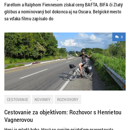
Farellom a Ralphom Fiennesom získal ceny BAFTA, BIFA či Zlatý
glóbus a nominovaný bol dokonca aj na Oscara. Belgické mesto
sa vďaka filmu zapísalo do
0
CESTOVANIE
NOVINKY
ROZHOVORY
Cestovanie za objektívom: Rozhovor s Henrietou
Vagnerovou
Heni je mladá baba, ktorá so svojím priateľom precestovala