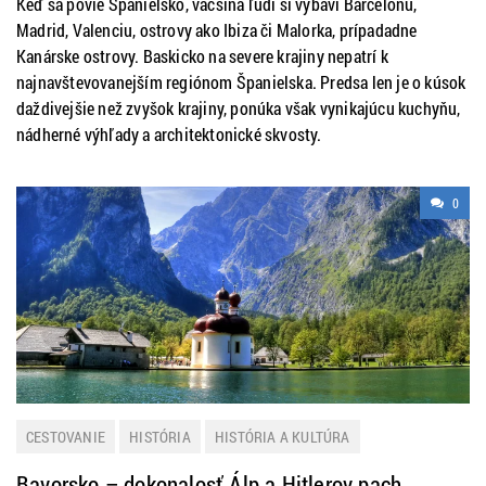
Keď sa povie Španielsko, väčšina ľudí si vybaví Barcelonu,
Madrid, Valenciu, ostrovy ako Ibiza či Malorka, prípadadne
Kanárske ostrovy. Baskicko na severe krajiny nepatrí k
najnavštevovanejším regiónom Španielska. Predsa len je o kúsok
daždivejšie než zvyšok krajiny, ponúka však vynikajúcu kuchyňu,
nádherné výhľady a architektonické skvosty.
0
CESTOVANIE
HISTÓRIA
HISTÓRIA A KULTÚRA
LETNÁ DOVOLENKA
NEMECKO
NOVINKY
TIP NA VÝLET
Bavorsko – dokonalosť Álp a Hitlerov pach