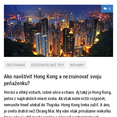
0
CESTOVANIE
CESTOVATEĽSKÉ TIPY
NOVINKY
Ako navštíviť Hong Kong a nezruinovať svoju
peňaženku?
Horúci a vlhký vzduch, rušné ulice a chaos. Aj taký je Hong Kong,
jedno z najdrahších miest sveta. Ak však máte nižší rozpočet,
nemusíte hneď utekať do Thajska. Hong Kong treba zažiť. A áno,
je oveľa drahší než Chiang Mai. My vám však prinášame niekoľko