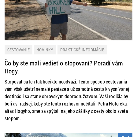
CESTOVANIE
NOVINKY
PRAKTICKÉ INFORMÁCIE
ROZHOVORY
Čo by ste mali vedieť o stopovaní? Poradí vám
Hogy.
Stopovať sa len tak hocikto neodváži. Tento spôsob cestovania
vám však ušetrí nemalé peniaze a už samotná cesta k vysnívanej
destinácii sa stane obrovským dobrodružstvom. Vaši rodičia by
boli asi radšej, keby ste tento rozhovor nečítali. Petra Hofereka,
alias Hogyho, sme sa spýtali na jeho zážitky z cesty okolo sveta
stopom.