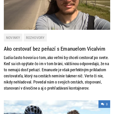
NOVINKY
ROZHOVORY
Ako cestovať bez peňazí s Emanuelom Vicalvim
Ľudia často hovoria o tom, ako veľmi by chceli cestovať po svete.
Keď sa ich opýtate čo im v tom bráni, väčšinou odpovedajú, že na
to nemajú dosť peňazí. Emanuele je však perfektným príkladom
cestovateľa, ktorý na cestách neminie takmer nič. Verte či nie,
nikdy nehladoval. Povedal nám o svojich cestách, stopovaní,
stanovaní v divočine a aj o prehľadávaní kontajnerov.
0