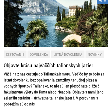
0
CESTOVANIE
DOVOLENKA
LETNÁ DOVOLENKA
NOVINKY
PRAKTICKÉ INFORMÁCIE
TALIANSKO
TIP NA VÝLET
Objavte krásu najväčších talianskych jazier
ZAHRANIČIE
Väčšina z nás cestuje do Talianska k moru. Veď čo by to bolo za
letnú dovolenku bez opaľovania, zrmzliny, tenučkej pizze a
vodných športov? Taliansko, to nie sú len piesočnaté pláže či
fakultatívne výlety do Ríma alebo Neapola. Objavte s nami jeho
zelenšiu stránku – úchvatné talianske jazerá. V porovnaní s
pobrežím sú od nás