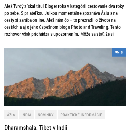
Aleš Tvrdý získal titul Bloger roka v kategórii cestovanie dva roky
po sebe. S priateľkou Julkou momentálne spoznáva Áziu a na
cesty si zarába online. Aleš nám čo – to prezradil o živote na
cestách a aj o jeho úspešnom blogu Photo and Traveling. Tento
rozhovor však prichádza s upozornením. Môže sa stať, že si
0
ÁZIA
INDIA
NOVINKY
PRAKTICKÉ INFORMÁCIE
ZAHRANIČIE
Dharamshala, Tibet v Indii