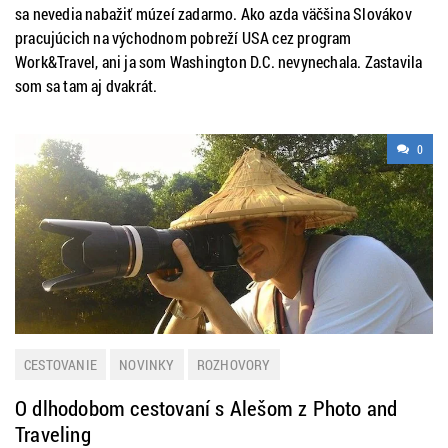
sa nevedia nabažiť múzeí zadarmo. Ako azda väčšina Slovákov
pracujúcich na východnom pobreží USA cez program
Work&Travel, ani ja som Washington D.C. nevynechala. Zastavila
som sa tam aj dvakrát.
0
CESTOVANIE
NOVINKY
ROZHOVORY
O dlhodobom cestovaní s Alešom z Photo and
Traveling