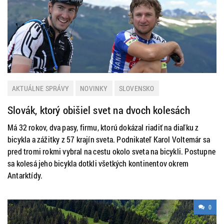
AKTUÁLNE SPRÁVY
NOVINKY
SLOVENSKO
Slovák, ktorý obišiel svet na dvoch kolesách
Má 32 rokov, dva pasy, firmu, ktorú dokázal riadiť na diaľku z
bicykla a zážitky z 57 krajín sveta. Podnikateľ Karol Voltemár sa
pred tromi rokmi vybral na cestu okolo sveta na bicykli. Postupne
sa kolesá jeho bicykla dotkli všetkých kontinentov okrem
Antarktídy.
0