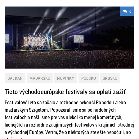
0
BALKÁN
MAĎARSKO
NOVINKY
POĽSKO
SRBSKO
ZAHRANIČIE
Tieto východoeurópske festivaly sa oplatí zažiť
Festivalové leto sa začalo a rozhodne nekončí Pohodou alebo
maďarským Szigetom. Popozerali sme sa po hudobných
festivaloch a našli sme pre vás niekoľko menej komerčných,
lacnejších a rozhodne zaujímavých festivalov v krajinách strednej
a východnej Európy. Verím, že o niektorých ste ešte nepočuli, no