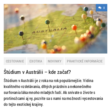
0
CESTOVANIE
EXOTIKA
NOVINKY
PRAKTICKÉ INFORMÁCIE
ZAHRANIČIE
Štúdium v Austrálii – kde začať?
Štúdium v Austrálii je z roka na rok populárnejšie. Vidina
kvalitného vzdelávania, dlhých prázdnin a nekonečného
surfovania láka mnoho mladých ľudí. Ak snívate o živote s
protinožcami aj vy, pozrite sa s nami na možnosti vycestovania
do tejto exotickej krajiny.