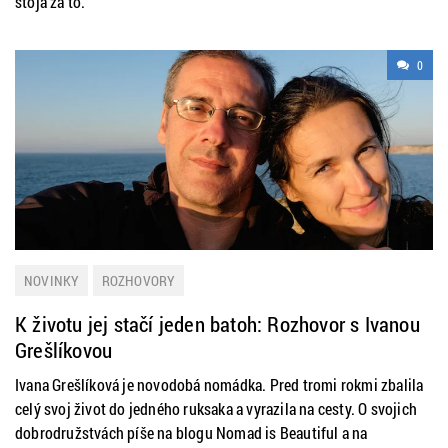
stoja za to.
0
NOVINKY
ROZHOVORY
K životu jej stačí jeden batoh: Rozhovor s Ivanou
Grešlíkovou
Ivana Grešlíková je novodobá nomádka. Pred tromi rokmi zbalila
celý svoj život do jedného ruksaka a vyrazila na cesty. O svojich
dobrodružstvách píše na blogu Nomad is Beautiful a na