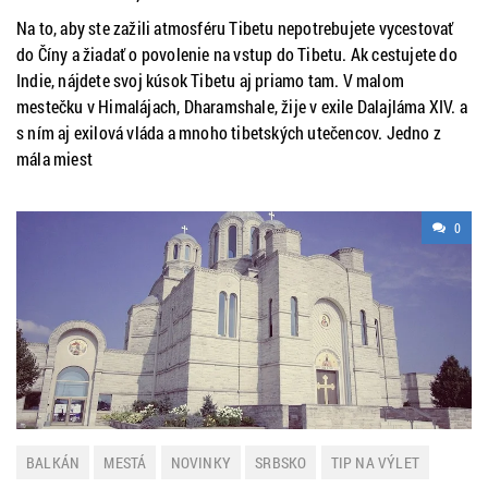
Na to, aby ste zažili atmosféru Tibetu nepotrebujete vycestovať
do Číny a žiadať o povolenie na vstup do Tibetu. Ak cestujete do
Indie, nájdete svoj kúsok Tibetu aj priamo tam. V malom
mestečku v Himalájach, Dharamshale, žije v exile Dalajláma XIV. a
s ním aj exilová vláda a mnoho tibetských utečencov. Jedno z
mála miest
0
BALKÁN
MESTÁ
NOVINKY
SRBSKO
TIP NA VÝLET