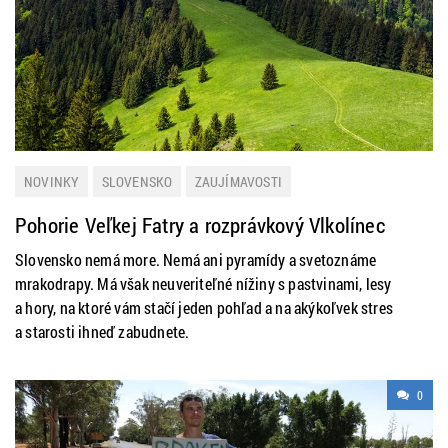
NOVINKY
SLOVENSKO
ZAUJÍMAVOSTI
Pohorie Veľkej Fatry a rozprávkový Vlkolínec
Slovensko nemá more. Nemá ani pyramídy a svetoznáme
mrakodrapy. Má však neuveriteľné nížiny s pastvinami, lesy
a hory, na ktoré vám stačí jeden pohľad a na akýkoľvek stres
a starosti ihneď zabudnete.
0