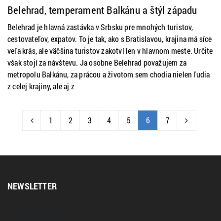
Belehrad, temperament Balkánu a štýl západu
Belehrad je hlavná zastávka v Srbsku pre mnohých turistov,
cestovateľov, expatov. To je tak, ako s Bratislavou, krajina má síce
veľa krás, ale väčšina turistov zakotví len v hlavnom meste. Určite
však stojí za návštevu. Ja osobne Belehrad považujem za
metropolu Balkánu, za prácou a životom sem chodia nielen ľudia
z celej krajiny, ale aj z
1
2
3
4
5
6
7
NEWSLETTER
[sibwp_form id=2]