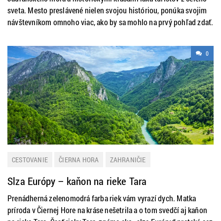
sveta. Mesto preslávené nielen svojou históriou, ponúka svojim
návštevníkom omnoho viac, ako by sa mohlo na prvý pohľad zdať.
0
CESTOVANIE
ČIERNA HORA
ZAHRANIČIE
Slza Európy – kaňon na rieke Tara
Prenádherná zelenomodrá farba riek vám vyrazí dych. Matka
príroda v Čiernej Hore na kráse nešetrila a o tom svedčí aj kaňon