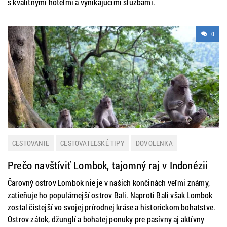
s kvalitnými hotelmi a vynikajúcimi službami.
0
CESTOVANIE
CESTOVATEĽSKÉ TIPY
DOVOLENKA
DOVOLENKOVÉ DESTINÁCIE
EXOTIKA
LETNÁ DOVOLENKA
Prečo navštíviť Lombok, tajomný raj v Indonézii
ZAHRANIČIE
Čarovný ostrov Lombok nie je v našich končinách veľmi známy,
zatieňuje ho populárnejší ostrov Bali. Naproti Bali však Lombok
zostal čistejší vo svojej prírodnej kráse a historickom bohatstve.
Ostrov zátok, džunglí a bohatej ponuky pre pasívny aj aktívny