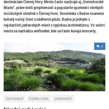
destináciám Čiernej Hory. Mesto často nazývajú aj „čiernohorské
Miami“, práve kvôli preplnenosti a popularite spomedzi všetkých
turistických stredísk v Čiernej Hore. Dovolenka v Budve znamená
bohatý nočný život a nádherné pláže. Budva je jedným z
najstarších jadranských miest s typickou architektúrou. Vo vnútri
mesta sa nachádza amfiteáter, kde sa často konajú koncerty,
0
CESTOVANIE
ČIERNA HORA
ZAHRANIČIE