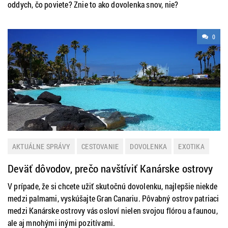
oddych, čo poviete? Znie to ako dovolenka snov, nie?
0
AKTUÁLNE SPRÁVY
CESTOVANIE
DOVOLENKA
EXOTIKA
LETNÁ DOVOLENKA
ZAHRANIČIE
ZAUJÍMAVOSTI
Deväť dôvodov, prečo navštíviť Kanárske ostrovy
V prípade, že si chcete užiť skutočnú dovolenku, najlepšie niekde
medzi palmami, vyskúšajte Gran Canariu. Pôvabný ostrov patriaci
medzi Kanárske ostrovy vás osloví nielen svojou flórou a faunou,
ale aj mnohými inými pozitívami.