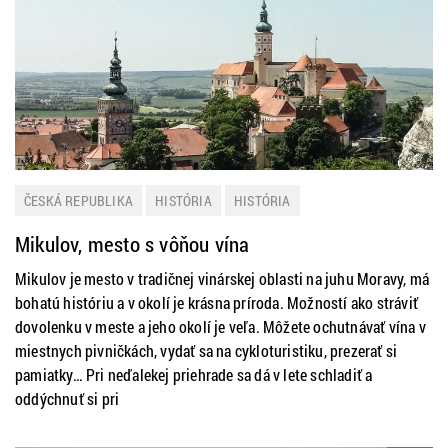
ČESKÁ REPUBLIKA
HISTÓRIA
HISTÓRIA
HISTÓRIA A KULTÚRA
ZAHRANIČIE
ZAUJÍMAVOSTI
Mikulov, mesto s vôňou vína
Mikulov je mesto v tradičnej vinárskej oblasti na juhu Moravy, má
bohatú históriu a v okolí je krásna príroda. Možností ako stráviť
dovolenku v meste a jeho okolí je veľa. Môžete ochutnávať vína v
miestnych pivničkách, vydať sa na cykloturistiku, prezerať si
pamiatky… Pri neďalekej priehrade sa dá v lete schladiť a
oddýchnuť si pri