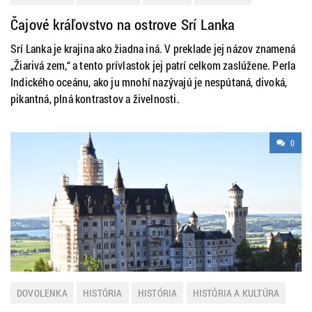
ZAHRANIČIE
ZAUJÍMAVOSTI
Čajové kráľovstvo na ostrove Srí Lanka
Srí Lanka je krajina ako žiadna iná. V preklade jej názov znamená
„Žiarivá zem,“ a tento prívlastok jej patrí celkom zaslúžene. Perla
Indického oceánu, ako ju mnohí nazývajú je nespútaná, divoká,
pikantná, plná kontrastov a živelnosti.
0
DOVOLENKA
HISTÓRIA
HISTÓRIA
HISTÓRIA A KULTÚRA