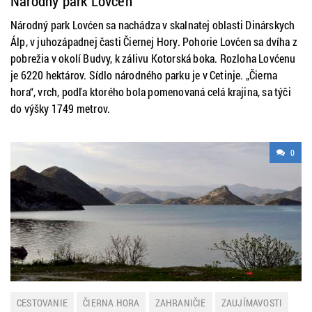
Národný park Lovćen
Národný park Lovćen sa nachádza v skalnatej oblasti Dinárskych
Álp, v juhozápadnej časti Čiernej Hory. Pohorie Lovćen sa dvíha z
pobrežia v okolí Budvy, k zálivu Kotorská boka. Rozloha Lovćenu
je 6220 hektárov. Sídlo národného parku je v Cetinje. „Čierna
hora“, vrch, podľa ktorého bola pomenovaná celá krajina, sa týči
do výšky 1749 metrov.
0
CESTOVANIE
ČIERNA HORA
ZAHRANIČIE
ZAUJÍMAVOSTI