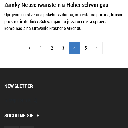
NEMECKO
TURISTIKA
ZAHRANIČIE
ZAUJÍMAVOSTI
Zámky Neuschwanstein a Hohenschwangau
Opojenie čerstvého alpského vzduchu, majestátna príroda, krásne
prostredie dedinky Schwangau, to je zaručene tá správna
kombinácia na strávenie krásneho víkendu.
1
2
3
4
5
NEWSLETTER
[sibwp_form id=2]
SOCIÁLNE SIETE