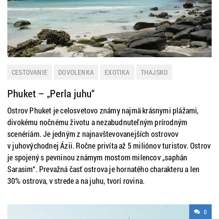
CESTOVANIE
DOVOLENKA
EXOTIKA
THAJSKO
ZAHRANIČIE
Phuket – „Perla juhu“
Ostrov Phuket je celosvetovo známy najmä krásnymi plážami,
divokému nočnému životu a nezabudnuteľným prírodným
scenériám. Je jedným z najnavštevovanejších ostrovov
v juhovýchodnej Ázii. Ročne privíta až 5 miliónov turistov. Ostrov
je spojený s pevninou známym mostom milencov „saphán
Sarasim“. Prevažná časť ostrova je hornatého charakteru a len
30% ostrova, v strede a na juhu, tvorí rovina.
0