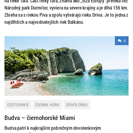
na rieke Tara. Časť rieky Tara, známa ako „slza Európy“ preteká cez
Národný park Durmitor, vyviera na severe krajiny a je dlhá 156 km.
Zbieha sa s riekou Piva a spolu vytvárajú rieku Drina. Je to jedna z
najdlhších a najvodnatejších riek Balkánu.
0
CESTOVANIE
ČIERNA HORA
DOVOLENKA
LETNÁ DOVOLENKA
ZAHRANIČIE
Budva – čiernohorské Miami
Budva patrí k najkrajším pobrežným dovolenkovým