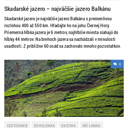
Skadarské jazero – najväčšie jazero Balkánu
Skadarské jazero je najväčšie jazero Balkánu s premenlivou
rozlohou 400 až 550 km. Hľadajte ho na juhu Čiernej Hory.
Priemerná hĺbka jazera je 6 metrov, najhlbšie miesta siahajú do
hĺbky 44 metrov. Na brehoch jazera sa nachádzali v minulosti
usadlosti. Z približne 60 osád sa zachovalo mnoho pozostatkov.
0
CESTOVANIE
DOVOLENKA
EXOTIKA
SRÍ LANKA