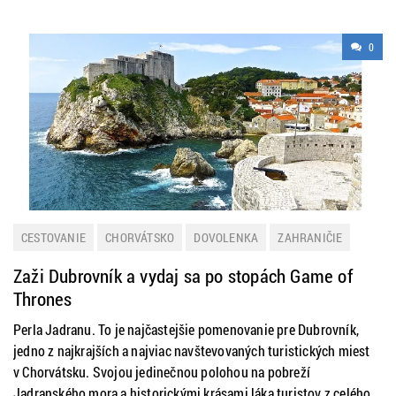
0
CESTOVANIE
CHORVÁTSKO
DOVOLENKA
ZAHRANIČIE
Zaži Dubrovník a vydaj sa po stopách Game of
Thrones
Perla Jadranu. To je najčastejšie pomenovanie pre Dubrovník,
jedno z najkrajších a najviac navštevovaných turistických miest
v Chorvátsku. Svojou jedinečnou polohou na pobreží
Jadranského mora a historickými krásami láka turistov z celého