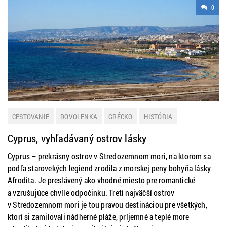
0
CESTOVANIE
DOVOLENKA
GRÉCKO
HISTÓRIA
LETNÁ DOVOLENKA
ZAHRANIČIE
Cyprus, vyhľadávaný ostrov lásky
Cyprus – prekrásny ostrov v Stredozemnom mori, na ktorom sa
podľa starovekých legiend zrodila z morskej peny bohyňa lásky
Afrodita. Je preslávený ako vhodné miesto pre romantické
a vzrušujúce chvíle odpočinku. Tretí najväčší ostrov
v Stredozemnom mori je tou pravou destináciou pre všetkých,
ktorí si zamilovali nádherné pláže, príjemné a teplé more